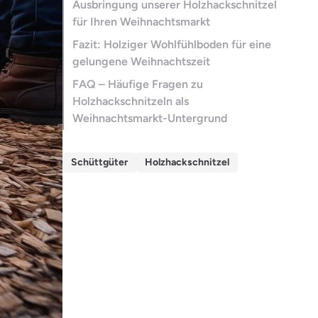
Ausbringung unserer Holzhackschnitzel
für Ihren Weihnachtsmarkt
Fazit: Holziger Wohlfühlboden für eine
gelungene Weihnachtszeit
FAQ – Häufige Fragen zu
Holzhackschnitzeln als
Weihnachtsmarkt-Untergrund
Schüttgüter
Holzhackschnitzel