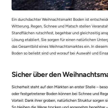
Ein durchdachter Weihnachtsmarkt Boden ist entscheide
Witterung. Regen, Schnee und Matsch stellen Veranstalt
Standflächen rutschfest, begehbar und gleichzeitig an
Lösung etabliert. Sie sorgen für einen natürlichen Unter
das Gesamtbild eines Weihnachtsmarktes ein. In diesem
Boden so beliebt sind und worauf bei Auswahl und Einsat
Sicher über den Weihnachtsma
Sicherheit steht auf den Märkten an erster Stelle – bes
oder festgetretener Boden können bei Schnee und Regen
Vorteil: Dank ihrer groben, natürlichen Struktur sorgen s
So bleiben die Wege trocken und angenehm begehbar – ei