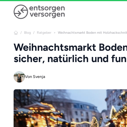
Zum Hauptinhalt springen
/
Blog
/
Ratgeber
>
Weihnachtsmarkt Boden mit Holzhackschnitze
Weihnachtsmarkt Boden 
sicher, natürlich und fun
Von Svenja