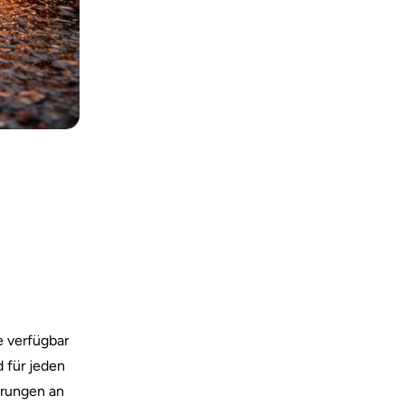
d
e verfügbar
 für jeden
erungen an