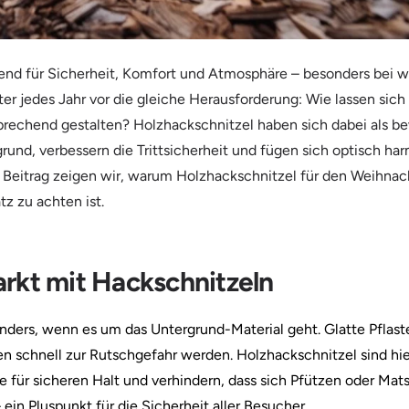
nd für Sicherheit, Komfort und Atmosphäre – besonders bei wi
er jedes Jahr vor die gleiche Herausforderung: Wie lassen sic
sprechend gestalten? Holzhackschnitzel haben sich dabei als b
grund, verbessern die Trittsicherheit und fügen sich optisch ha
 Beitrag zeigen wir, warum Holzhackschnitzel für den Weihna
z zu achten ist.
rkt mit Hackschnitzeln
onders, wenn es um das Untergrund-Material geht. Glatte Pflast
 schnell zur Rutschgefahr werden. Holzhackschnitzel sind hier
ie für sicheren Halt und verhindern, dass sich Pfützen oder Mats
n Pluspunkt für die Sicherheit aller Besucher.​