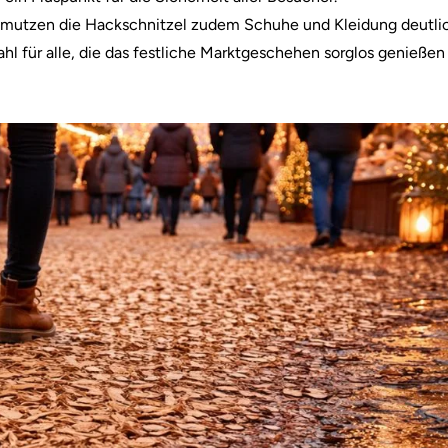
hmutzen die Hackschnitzel zudem Schuhe und Kleidung deutli
l für alle, die das festliche Marktgeschehen sorglos genießen 