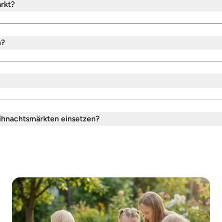
rkt?
h?
eihnachtsmärkten einsetzen?