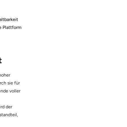
ltbarkeit
e Plattform
t
hoher
ch sie für
nde voller
rd der
tandteil,