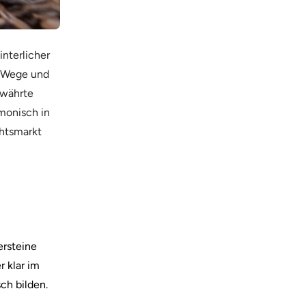
nterlicher
h Wege und
ewährte
rmonisch in
chtsmarkt
ersteine
 klar im
ch bilden.