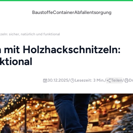
Baustoffe
Container
Abfallentsorgung
ln: sicher, natürlich und funktional
mit Holzhackschnitzeln:
ktional
30.12.2025
/
Lesezeit: 3 Min.
/
Teilen
/
D