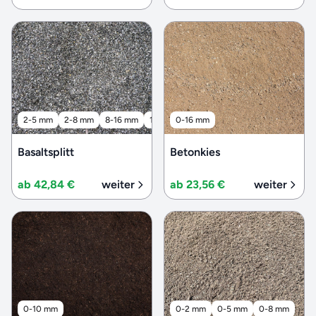
2-5 mm
2-8 mm
8-16 mm
16-32 mm
0-16 mm
32-56 mm
Basaltsplitt
Betonkies
ab 42,84 €
weiter
ab 23,56 €
weiter
0-10 mm
0-2 mm
0-5 mm
0-8 mm