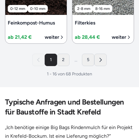
0-12 mm
0-10 mm
2-8 mm
8-16 mm
Feinkompost-Humus
Filterkies
ab 21,42 €
weiter
ab 28,44 €
weiter
...
1
2
5
1
-
16
von
68
Produkten
Typische Anfragen und Bestellungen
für Baustoffe in Stadt Krefeld
„Ich benötige einige Big Bags Rindenmulch für ein Projekt
in Krefeld-Bockum. Ist eine Lieferung möglich?”