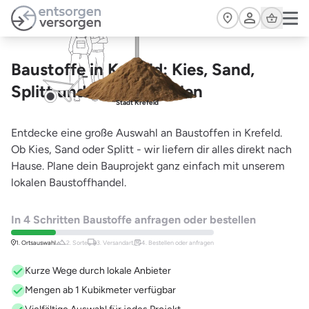
Zum Hauptinhalt springen
Cart
Baustoffe in Krefeld: Kies, Sand,
Splitt und mehr bestellen
Stadt Krefeld
Entdecke eine große Auswahl an Baustoffen in Krefeld.
Ob Kies, Sand oder Splitt - wir liefern dir alles direkt nach
Hause. Plane dein Bauprojekt ganz einfach mit unserem
lokalen Baustoffhandel.
In 4 Schritten Baustoffe anfragen oder bestellen
1. Ortsauswahl
2. Sorte
3. Versandart,
4. Bestellen oder anfragen
Kurze Wege durch lokale Anbieter
Mengen ab 1 Kubikmeter verfügbar