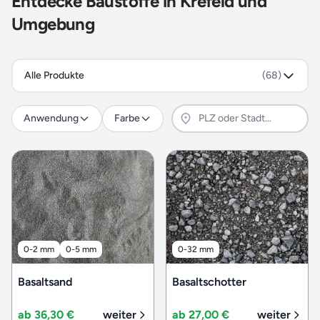
Entdecke Baustoffe in Krefeld und
Umgebung
Alle Produkte
(68)
Anwendung
Farbe
0-2 mm
0-5 mm
0-32 mm
Basaltsand
Basaltschotter
ab 36,30 €
weiter
ab 27,00 €
weiter