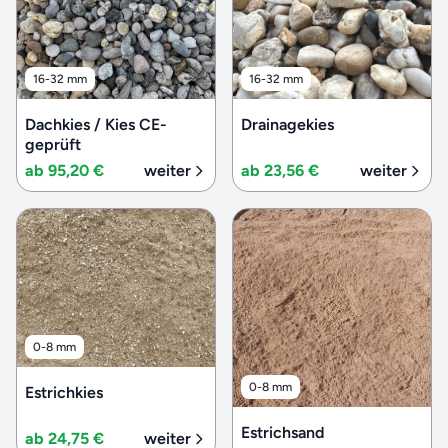
16-32 mm
16-32 mm
Dachkies / Kies CE-
Drainagekies
geprüft
ab 95,20 €
weiter
ab 23,56 €
weiter
0-8 mm
0-8 mm
Estrichkies
Estrichsand
ab 24,75 €
weiter