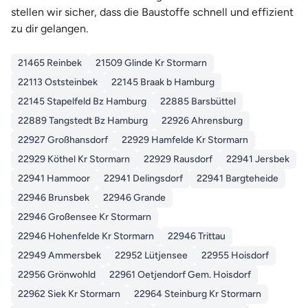
stellen wir sicher, dass die Baustoffe schnell und effizient
zu dir gelangen.
21465 Reinbek
21509 Glinde Kr Stormarn
22113 Oststeinbek
22145 Braak b Hamburg
22145 Stapelfeld Bz Hamburg
22885 Barsbüttel
22889 Tangstedt Bz Hamburg
22926 Ahrensburg
22927 Großhansdorf
22929 Hamfelde Kr Stormarn
22929 Köthel Kr Stormarn
22929 Rausdorf
22941 Jersbek
22941 Hammoor
22941 Delingsdorf
22941 Bargteheide
22946 Brunsbek
22946 Grande
22946 Großensee Kr Stormarn
22946 Hohenfelde Kr Stormarn
22946 Trittau
22949 Ammersbek
22952 Lütjensee
22955 Hoisdorf
22956 Grönwohld
22961 Oetjendorf Gem. Hoisdorf
22962 Siek Kr Stormarn
22964 Steinburg Kr Stormarn