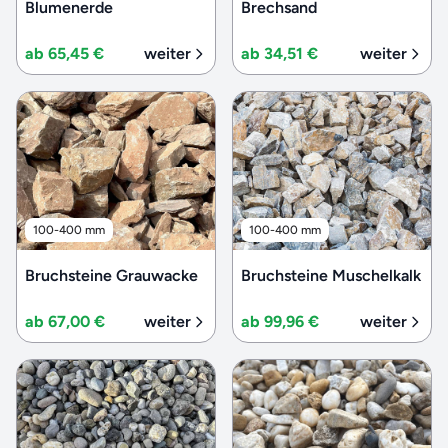
Blumenerde
Brechsand
ab 65,45 €
weiter
ab 34,51 €
weiter
100-400 mm
100-400 mm
Bruchsteine Grauwacke
Bruchsteine Muschelkalk
ab 67,00 €
weiter
ab 99,96 €
weiter