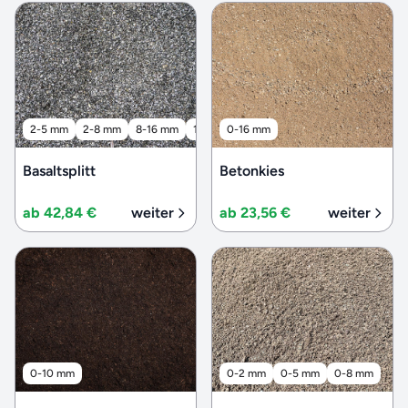
2-5 mm
2-8 mm
8-16 mm
16-32 mm
0-16 mm
32-56 mm
Basaltsplitt
Betonkies
ab 42,84 €
weiter
ab 23,56 €
weiter
0-10 mm
0-2 mm
0-5 mm
0-8 mm