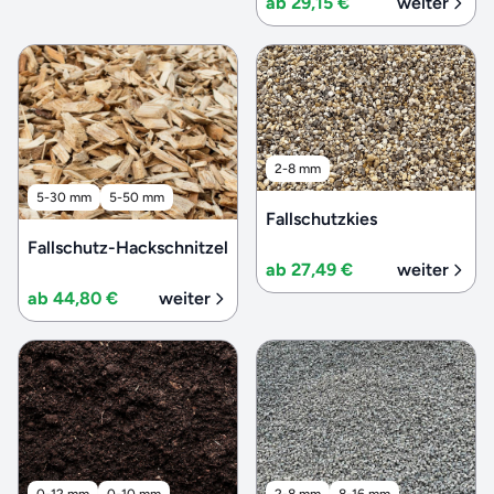
ab 29,15 €
weiter
2-8 mm
5-30 mm
5-50 mm
Fallschutzkies
Fallschutz-Hackschnitzel
ab 27,49 €
weiter
ab 44,80 €
weiter
0-12 mm
0-10 mm
2-8 mm
8-16 mm