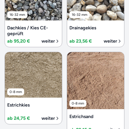
16-32 mm
16-32 mm
Dachkies / Kies CE-
Drainagekies
geprüft
ab 95,20 €
weiter
ab 23,56 €
weiter
0-8 mm
0-8 mm
Estrichkies
Estrichsand
ab 24,75 €
weiter