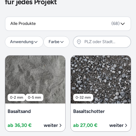
für jedes Projekt
Alle Produkte
(68)
Anwendung
Farbe
0-2 mm
0-5 mm
0-32 mm
Basaltsand
Basaltschotter
ab 36,30 €
weiter
ab 27,00 €
weiter