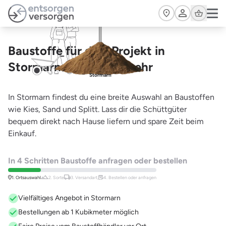
Zum Hauptinhalt springen
Cart
Baustoffe für dein Projekt in
Stormarn – Kies und mehr
Stormarn
In Stormarn findest du eine breite Auswahl an Baustoffen
wie Kies, Sand und Splitt. Lass dir die Schüttgüter
bequem direkt nach Hause liefern und spare Zeit beim
Einkauf.
In 4 Schritten Baustoffe anfragen oder bestellen
1. Ortsauswahl
2. Sorte
3. Versandart,
4. Bestellen oder anfragen
Vielfältiges Angebot in Stormarn
Bestellungen ab 1 Kubikmeter möglich