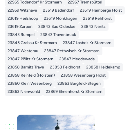
22965 Todendorf Kr Stormarn
22967 Tremsbüttel
22969 Witzhave
23619 Badendorf
23619 Hamberge Holst
23619 Heilshoop
23619 Mönkhagen
23619 Rehhorst
23619 Zarpen
23843 Bad Oldesloe
23843 Neritz
23843 Rümpel
23843 Travenbrück
23845 Grabau Kr Stormarn
23847 Lasbek Kr Stormarn
23847 Westerau
23847 Rethwisch Kr Stormarn
23847 Pölitz Kr Stormarn
23847 Meddewade
23858 Barnitz Trave
23858 Feldhorst
23858 Heidekamp
23858 Reinfeld (Holstein)
23858 Wesenberg Holst
23860 Klein Wesenberg
23863 Bargfeld-Stegen
23863 Nienwohld
23869 Elmenhorst Kr Stormarn