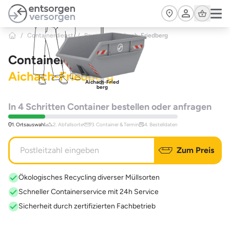
Zum Hauptinhalt springen
Cart
/
Containerdienst
/
Bayern
>
Aichach-Friedberg
Containerdienst
Aichach-Friedberg
Aichach-Fried
berg
In 4 Schritten Container bestellen oder anfragen
1. Ortsauswahl
2. Abfallsorte
3. Container & Termin
4. Bestelldaten
Zum Preis
Ökologisches Recycling diverser Müllsorten
Schneller Containerservice mit 24h Service
Sicherheit durch zertifizierten Fachbetrieb