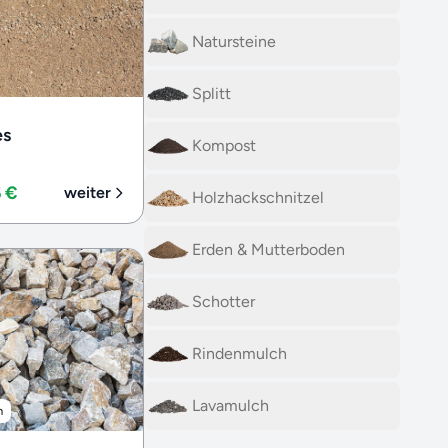
Natursteine
Splitt
es
Kompost
6 €
weiter
Holzhackschnitzel
Erden & Mutterboden
Schotter
Rindenmulch
Lavamulch
m