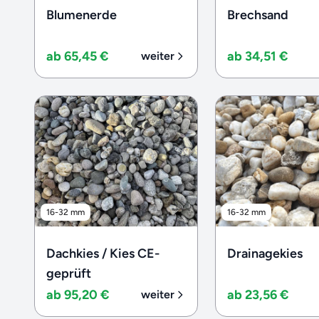
Blumenerde
Brechsand
ab 65,45 €
ab 34,51 €
weiter
16-32 mm
16-32 mm
Dachkies / Kies CE-
Drainagekies
geprüft
ab 95,20 €
ab 23,56 €
weiter