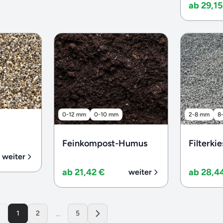
ab 29,15
0-12 mm
0-10 mm
2-8 mm
8
Feinkompost-Humus
Filterkie
weiter
ab 21,42 €
ab 28,4
weiter
...
1
2
5