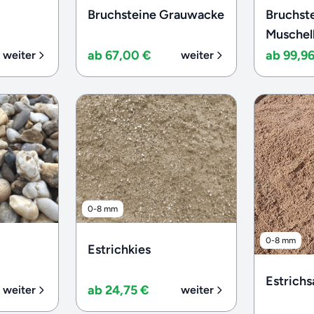
Bruchsteine Grauwacke
Bruchst
Muschel
ab 67,00 €
ab 99,9
weiter
weiter
0-8 mm
0-8 mm
Estrichkies
Estrich
ab 24,75 €
weiter
weiter