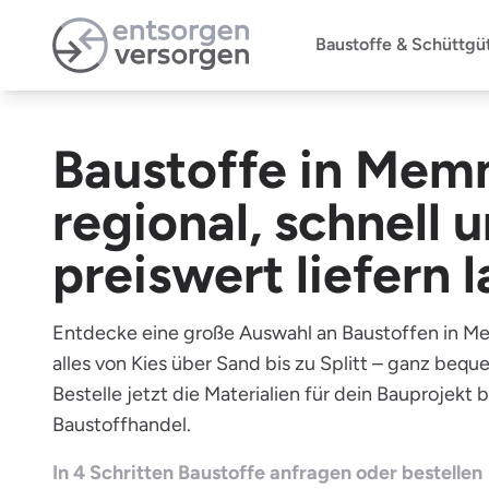
Zum Hauptinhalt springen
Baustoffe & Schüttgü
Baustoffe in Mem
regional, schnell 
preiswert liefern 
Entdecke eine große Auswahl an Baustoffen in Me
alles von Kies über Sand bis zu Splitt – ganz bequ
Bestelle jetzt die Materialien für dein Bauprojekt 
Baustoffhandel.
In 4 Schritten Baustoffe anfragen oder bestellen