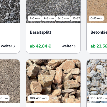
2-5 mm
2-8 mm
8-16 mm
16-32 mm
32-56 mm
0-16 mm
Basaltsplitt
Betonki
ab 42,84 €
ab 23,5
weiter
weiter
-8 mm
100-400 mm
100-400 m