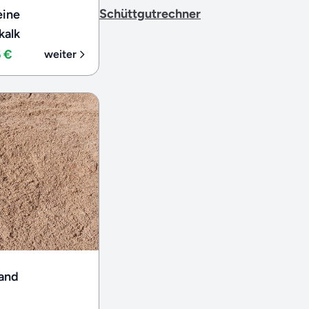
Schüttgutrechner
eine
kalk
6 €
weiter
sand