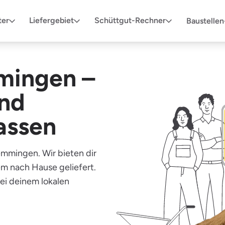
ter
Liefergebiet
Schüttgut-Rechner
Baustelle
mingen –
und
lassen
mmingen. Wir bieten dir
em nach Hause geliefert.
bei deinem lokalen