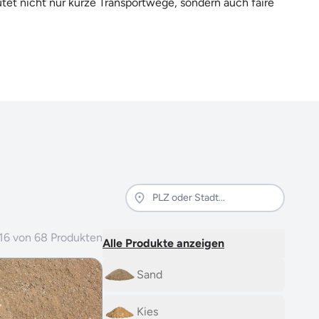
utet nicht nur kurze Transportwege, sondern auch faire
16
von
68
Produkten
Alle Produkte anzeigen
Sand
Kies