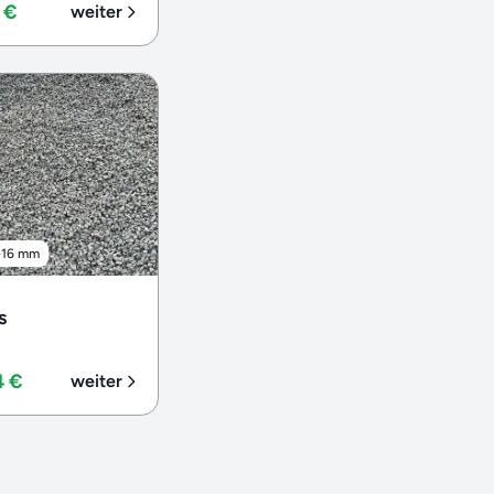
 €
weiter
-16 mm
s
4 €
weiter