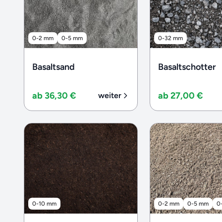
0-2 mm
0-5 mm
0-32 mm
Basaltsand
Basaltschotter
ab 36,30 €
ab 27,00 €
weiter
0-10 mm
0-2 mm
0-5 mm
0