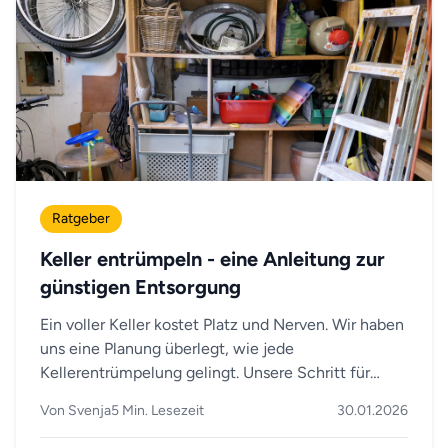
Ratgeber
Keller entrümpeln - eine Anleitung zur
günstigen Entsorgung
Ein voller Keller kostet Platz und Nerven. Wir haben
uns eine Planung überlegt, wie jede
Kellerentrümpelung gelingt. Unsere Schritt für
Schritt-Anleitung zeigt dir, wie du deinen Keller
Von Svenja
5 Min. Lesezeit
30.01.2026
effizient entrümpelst und Abfälle so günstig und
umweltgerecht wie möglich entsorgst. Mit