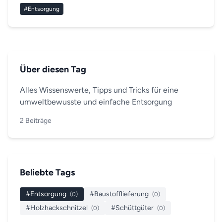
praktischen Tipps, typischen Fehlern und cleveren
#Entsorgung
Sparmöglichkeiten.
Über diesen Tag
Alles Wissenswerte, Tipps und Tricks für eine
umweltbewusste und einfache Entsorgung
2 Beiträge
Beliebte Tags
#Entsorgung
#Baustofflieferung
(0)
(0)
#Holzhackschnitzel
#Schüttgüter
(0)
(0)