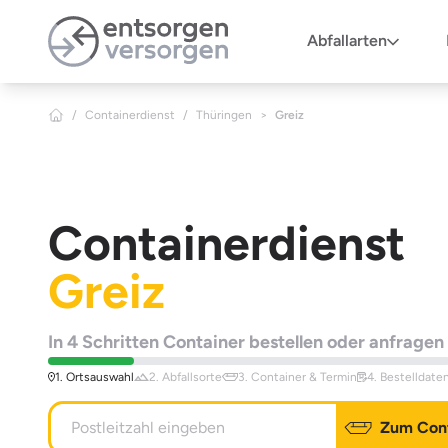
Zum Hauptinhalt springen
Abfallarten
/
Containerdienst
/
Thüringen
>
Greiz
Containerdienst
Greiz
In 4 Schritten Container bestellen oder anfragen
1. Ortsauswahl
2. Abfallsorte
3. Container & Termin
4. Bestelldate
Zum Cont