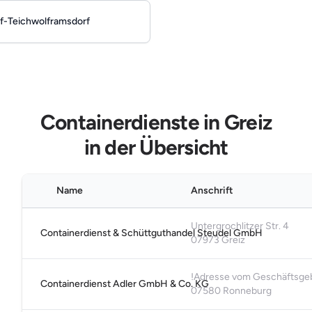
f-Teichwolframsdorf
Containerdienste in Greiz
in der Übersicht
Name
Anschrift
Untergrochlitzer Str. 4
Containerdienst & Schüttguthandel Steudel GmbH
07973 Greiz
!Adresse vom Geschäftsgebä
Containerdienst Adler GmbH & Co. KG
07580 Ronneburg