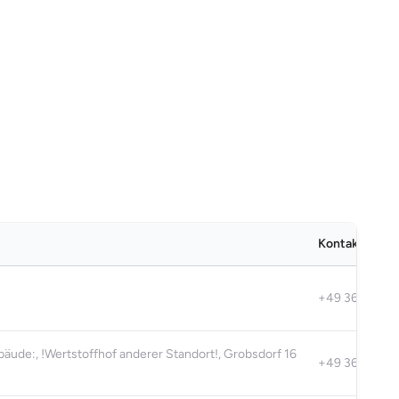
Kontaktdaten
+49 3661 632
ude:, !Wertstoffhof anderer Standort!, Grobsdorf 16
+49 36602 22