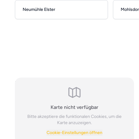
Neumühle Elster
Mohlsdor
Hinweis: Es handelt sich um allgemeine, online einsehbare
Branchendaten. Falls Sie Ihren Eintrag auf unserer Seite nicht
wünschen, können Sie uns
hier
kontaktieren und den Brancheneintrag
löschen.
Karte nicht verfügbar
Bitte akzeptiere die funktionalen Cookies, um die
Karte anzuzeigen.
Cookie-Einstellungen öffnen