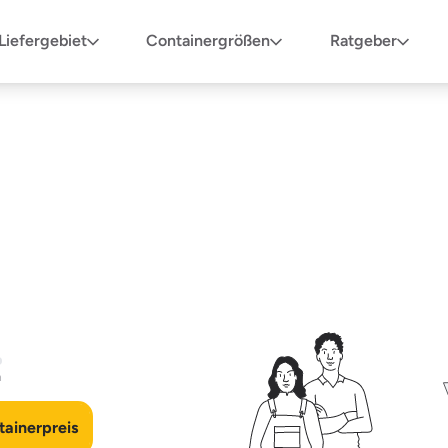
Liefergebiet
Containergrößen
Ratgeber
n
ainerpreis