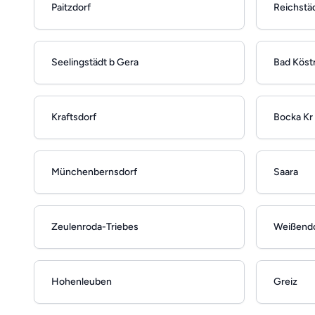
Paitzdorf
Reichstä
Seelingstädt b Gera
Bad Köstr
Kraftsdorf
Bocka Kr
Münchenbernsdorf
Saara
Zeulenroda-Triebes
Weißend
Hohenleuben
Greiz