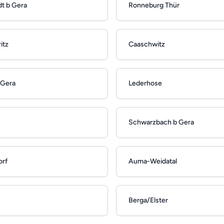
dt b Gera
Ronneburg Thür
itz
Caaschwitz
 Gera
Lederhose
Schwarzbach b Gera
orf
Auma-Weidatal
Berga/Elster