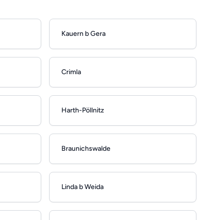
Kauern b Gera
Crimla
Harth-Pöllnitz
Braunichswalde
Linda b Weida