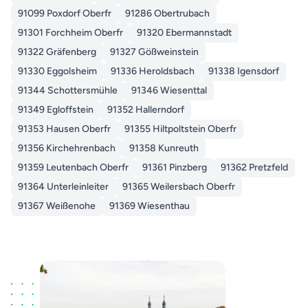
91099 Poxdorf Oberfr
91286 Obertrubach
91301 Forchheim Oberfr
91320 Ebermannstadt
91322 Gräfenberg
91327 Gößweinstein
91330 Eggolsheim
91336 Heroldsbach
91338 Igensdorf
91344 Schottersmühle
91346 Wiesenttal
91349 Egloffstein
91352 Hallerndorf
91353 Hausen Oberfr
91355 Hiltpoltstein Oberfr
91356 Kirchehrenbach
91358 Kunreuth
91359 Leutenbach Oberfr
91361 Pinzberg
91362 Pretzfeld
91364 Unterleinleiter
91365 Weilersbach Oberfr
91367 Weißenohe
91369 Wiesenthau