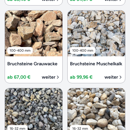
100-400 mm
100-400 mm
Bruchsteine Grauwacke
Bruchsteine Muschelkalk
ab 67,00 €
weiter
ab 99,96 €
weiter
16-32 mm
16-32 mm