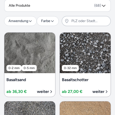
Alle Produkte
(68)
Anwendung
Farbe
0-2 mm
0-5 mm
0-32 mm
Basaltsand
Basaltschotter
ab 36,30 €
weiter
ab 27,00 €
weiter