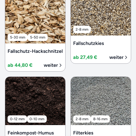
2-8 mm
5-30 mm
5-50 mm
Fallschutzkies
Fallschutz-Hackschnitzel
ab 27,49 €
weiter
ab 44,80 €
weiter
0-12 mm
0-10 mm
2-8 mm
8-16 mm
Feinkompost-Humus
Filterkies