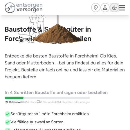
Zum Hauptinhalt springen
Cart
Baustoffe & Schüttgüter in
Forchheim – jetzt bestellen
Forchheim
Entdecke die besten Baustoffe in Forchheim! Ob Kies,
Sand oder Mutterboden – bei uns findest du alles für dein
Projekt. Bestelle einfach online und lass dir die Materialien
bequem liefern.
In 4 Schritten Baustoffe anfragen oder bestellen
1. Ortsauswahl
2. Sorte
3. Versandart,
4. Bestellen oder anfragen
Schüttgüter ab 1 m³ in Forchheim erhältlich
Vielfältige Auswahl an Sorten