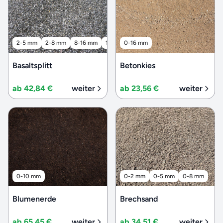
2-5 mm
2-8 mm
8-16 mm
16-32 mm
0-16 mm
32-56 mm
Basaltsplitt
Betonkies
ab 42,84 €
weiter
ab 23,56 €
weiter
0-10 mm
0-2 mm
0-5 mm
0-8 mm
Blumenerde
Brechsand
ab 65,45 €
weiter
ab 34,51 €
weiter