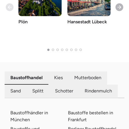
Hansestadt Lübeck
Plön
Lande
Kiel
Baustoffhandel
Kies
Mutterboden
Sand
Splitt
Schotter
Rindenmulch
Baustoffhändler in
Baustoffe bestellen in
München
Frankfurt
Baustoffe und
Berliner Baustoffhandel