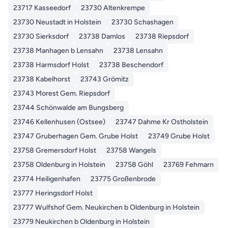
23717 Kasseedorf
23730 Altenkrempe
23730 Neustadt in Holstein
23730 Schashagen
23730 Sierksdorf
23738 Damlos
23738 Riepsdorf
23738 Manhagen b Lensahn
23738 Lensahn
23738 Harmsdorf Holst
23738 Beschendorf
23738 Kabelhorst
23743 Grömitz
23743 Morest Gem. Riepsdorf
23744 Schönwalde am Bungsberg
23746 Kellenhusen (Ostsee)
23747 Dahme Kr Ostholstein
23747 Gruberhagen Gem. Grube Holst
23749 Grube Holst
23758 Gremersdorf Holst
23758 Wangels
23758 Oldenburg in Holstein
23758 Göhl
23769 Fehmarn
23774 Heiligenhafen
23775 Großenbrode
23777 Heringsdorf Holst
23777 Wulfshof Gem. Neukirchen b Oldenburg in Holstein
23779 Neukirchen b Oldenburg in Holstein