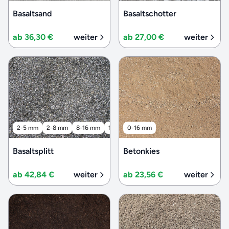
Basaltsand
Basaltschotter
ab 36,30 €
weiter
ab 27,00 €
weiter
2-5 mm
2-8 mm
8-16 mm
16-32 mm
0-16 mm
32-56 mm
Basaltsplitt
Betonkies
ab 42,84 €
weiter
ab 23,56 €
weiter