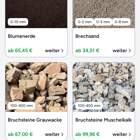
0-10 mm
0-2 mm
0-5 mm
0-8 mm
Blumenerde
Brechsand
ab 65,45 €
weiter
ab 34,51 €
weiter
100-400 mm
100-400 mm
Bruchsteine Grauwacke
Bruchsteine Muschelkalk
ab 67,00 €
weiter
ab 99,96 €
weiter