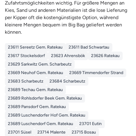
Zufahrtsmöglichkeiten wichtig. Für größere Mengen an
Kies, Sand und anderen Materialien ist die lose Lieferung
per Kipper oft die kostengünstigste Option, während
kleinere Mengen bequem im Big Bag geliefert werden
können.
23611 Sereetz Gem. Ratekau
23611 Bad Schwartau
23617 Stockelsdorf
23623 Ahrensbök
23626 Ratekau
23629 Sarkwitz Gem. Scharbeutz
23669 Neuhof Gem. Ratekau
23669 Timmendorfer Strand
23683 Scharbeutz
23684 Scharbeutz
23689 Techau Gem. Ratekau
23689 Rohlsdorfer Beek Gem. Ratekau
23689 Pansdorf Gem. Ratekau
23689 Luschendorfer Hof Gem. Ratekau
23689 Luschendorf Gem. Ratekau
23701 Eutin
23701 Süsel
23714 Malente
23715 Bosau