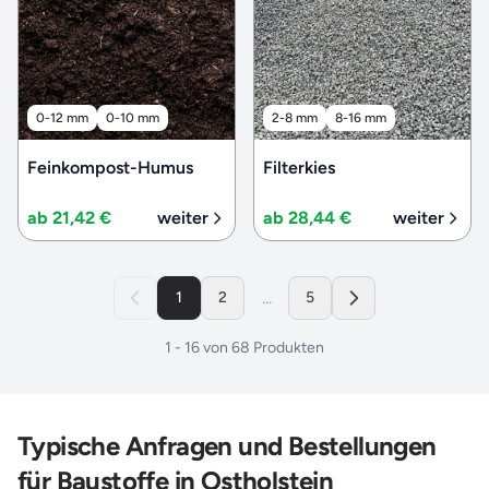
0-12 mm
0-10 mm
2-8 mm
8-16 mm
Feinkompost-Humus
Filterkies
ab 21,42 €
weiter
ab 28,44 €
weiter
...
1
2
5
1
-
16
von
68
Produkten
Typische Anfragen und Bestellungen
für Baustoffe in Ostholstein