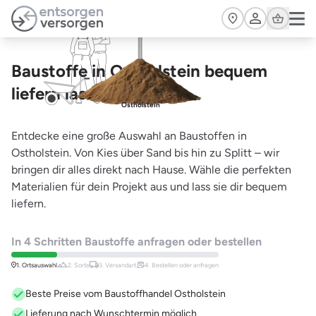
Zum Hauptinhalt springen
Cart
Baustoffe in Ostholstein bequem
liefern lassen
Ostholstein
Entdecke eine große Auswahl an Baustoffen in
Ostholstein. Von Kies über Sand bis hin zu Splitt – wir
bringen dir alles direkt nach Hause. Wähle die perfekten
Materialien für dein Projekt aus und lass sie dir bequem
liefern.
In 4 Schritten Baustoffe anfragen oder bestellen
1. Ortsauswahl
2. Sorte
3. Versandart,
4. Bestellen oder anfragen
Beste Preise vom Baustoffhandel Ostholstein
Lieferung nach Wunschtermin möglich