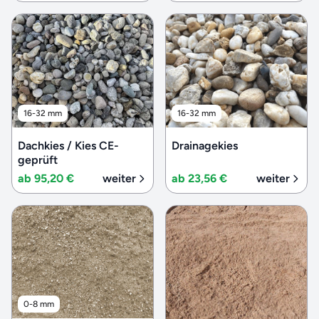
16-32 mm
16-32 mm
Dachkies / Kies CE-
Drainagekies
geprüft
ab 95,20 €
weiter
ab 23,56 €
weiter
0-8 mm