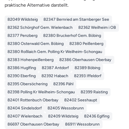
praktische Alternative darstellt.
82049 Wildsteig
82347 Bernried am Starnberger See
82362 Schörghof Gem. Wielenbach
82362 Weilheim i OB
82377 Penzberg
82380 Bruckerhof Gem. Böbing
82380 Osterwald Gem. Böbing
82380 Peißenberg
82380 Roßlaich Gem. Polling Kr Weilheim-Schongau
82383 Hohenpeißenberg
82386 Oberhausen Oberbay
82386 Huglfing
82387 Antdorf
82389 Böbing
82390 Eberfing
82392 Habach
82393 Iffeldorf
82395 Obersöchering
82396 Pähl
82398 Polling Kr Weilheim-Schongau
82399 Raisting
82401 Rottenbuch Oberbay
82402 Seeshaupt
82404 Sindelsdorf
82405 Wessobrunn
82407 Wielenbach
82409 Wildsteig
82436 Eglfing
86697 Oberhausen Oberbay
86911 Wessobrunn