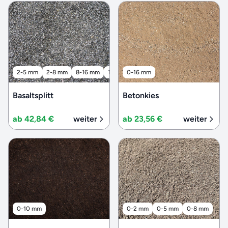
2-5 mm
2-8 mm
8-16 mm
16-32 mm
0-16 mm
32-56 mm
Basaltsplitt
Betonkies
ab 42,84 €
weiter
ab 23,56 €
weiter
0-10 mm
0-2 mm
0-5 mm
0-8 mm