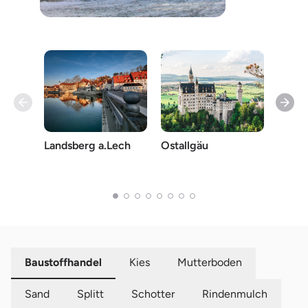
Landsberg a.Lech
Ostallgäu
Starn
Baustoffhandel
Kies
Mutterboden
Sand
Splitt
Schotter
Rindenmulch