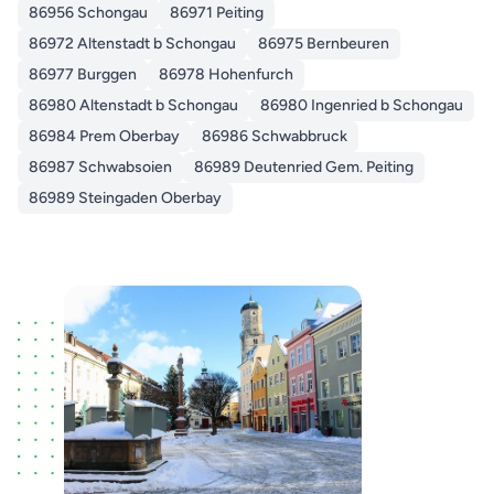
86956 Schongau
86971 Peiting
86972 Altenstadt b Schongau
86975 Bernbeuren
86977 Burggen
86978 Hohenfurch
86980 Altenstadt b Schongau
86980 Ingenried b Schongau
86984 Prem Oberbay
86986 Schwabbruck
86987 Schwabsoien
86989 Deutenried Gem. Peiting
86989 Steingaden Oberbay