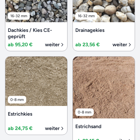
16-32 mm
16-32 mm
Dachkies / Kies CE-
Drainagekies
geprüft
ab 95,20 €
weiter
ab 23,56 €
weiter
0-8 mm
0-8 mm
Estrichkies
Estrichsand
ab 24,75 €
weiter