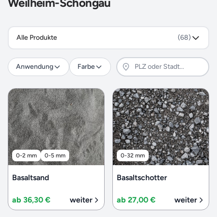
Weilheim-Schongau
Alle Produkte
(68)
Anwendung
Farbe
0-2 mm
0-5 mm
0-32 mm
Basaltsand
Basaltschotter
ab 36,30 €
weiter
ab 27,00 €
weiter