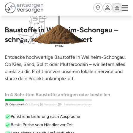
Zum Hauptinhalt springen
Cart
Baustoffe in Weilheim-Schongau –
schnell, regional, preiswert
Weilheim-Sch
ongau
Entdecke hochwertige Baustoffe in Weilheim-Schongau.
Ob Kies, Sand, Splitt oder Mutterboden – wir liefern alles
direkt zu dir. Profitiere von unserem lokalen Service und
starte dein Projekt unkompliziert.
In 4 Schritten Baustoffe anfragen oder bestellen
1. Ortsauswahl
2. Sorte
3. Versandart,
4. Bestellen oder anfragen
Pünktliche Lieferung nach Absprache
Beste Preise vom Händler vor Ort