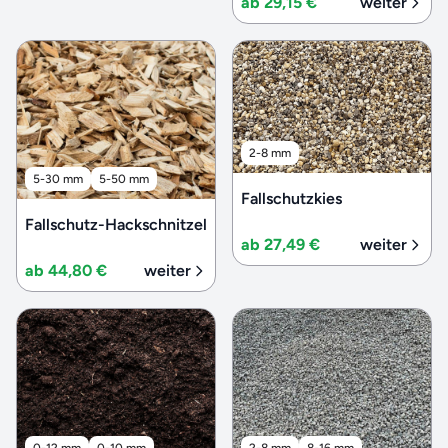
ab 29,15 €
weiter
2-8 mm
5-30 mm
5-50 mm
Fallschutzkies
Fallschutz-Hackschnitzel
ab 27,49 €
weiter
ab 44,80 €
weiter
0-12 mm
0-10 mm
2-8 mm
8-16 mm