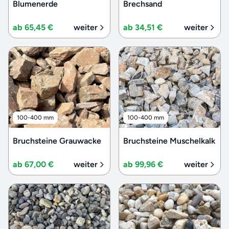
Blumenerde
Brechsand
ab 65,45 €
weiter
ab 34,51 €
weiter
100-400 mm
100-400 mm
Bruchsteine Grauwacke
Bruchsteine Muschelkalk
ab 67,00 €
weiter
ab 99,96 €
weiter