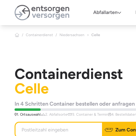
Zum Hauptinhalt springen
Abfallarten
/
Containerdienst
/
Niedersachsen
>
Celle
Containerdienst
Celle
In 4 Schritten Container bestellen oder anfragen
1. Ortsauswahl
2. Abfallsorte
3. Container & Termin
4. Bestelldate
Zum Cont