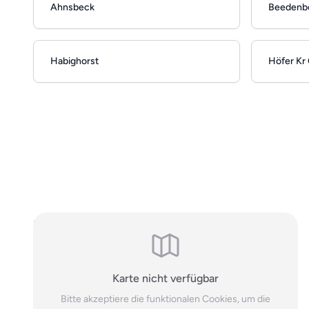
Ahnsbeck
Beedenbo
Habighorst
Höfer Kr 
Hinweis: Es handelt sich um allgemeine, online einsehbare
Branchendaten. Falls Sie Ihren Eintrag auf unserer Seite nicht
wünschen, können Sie uns
hier
kontaktieren und den Brancheneintrag
löschen.
Karte nicht verfügbar
Bitte akzeptiere die funktionalen Cookies, um die