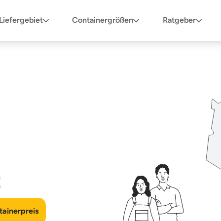
Liefergebiet
Containergrößen
Ratgeber
n
ainerpreis