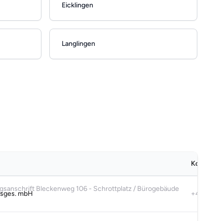
Eicklingen
Langlingen
Kontaktd
sanschrift Bleckenweg 106 - Schrottplatz / Bürogebäude
elsges. mbH
+49 5141