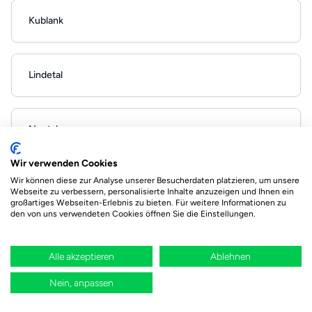
Kublank
Lindetal
Neetzka
Wir verwenden Cookies
Wir können diese zur Analyse unserer Besucherdaten platzieren, um unsere
Schönbeck Meckl
Webseite zu verbessern, personalisierte Inhalte anzuzeigen und Ihnen ein
großartiges Webseiten-Erlebnis zu bieten. Für weitere Informationen zu
den von uns verwendeten Cookies öffnen Sie die Einstellungen.
Voigtsdorf b Strasburg
Alle akzeptieren
Ablehnen
Nein, anpassen
Containerdienste in Landkreis