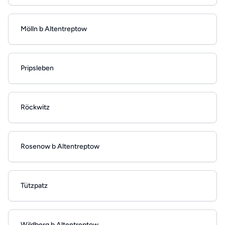
Mölln b Altentreptow
Pripsleben
Röckwitz
Rosenow b Altentreptow
Tützpatz
Wildberg b Altentreptow