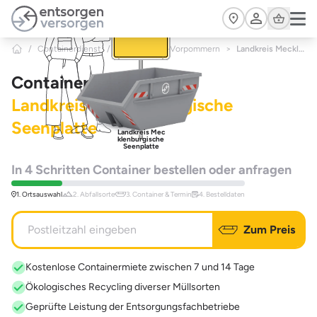
Zum Hauptinhalt springen
Cart
/
Containerdienst
/
Mecklenburg-Vorpommern
>
Landkreis Mecklenburgische Seenplatte
Containerdienst
Landkreis Mecklenburgische
Seenplatte
Landkreis Mec
klenburgische
Seenplatte
In 4 Schritten Container bestellen oder anfragen
1. Ortsauswahl
2. Abfallsorte
3. Container & Termin
4. Bestelldaten
Zum Preis
Kostenlose Containermiete zwischen 7 und 14 Tage
Ökologisches Recycling diverser Müllsorten
Geprüfte Leistung der Entsorgungsfachbetriebe