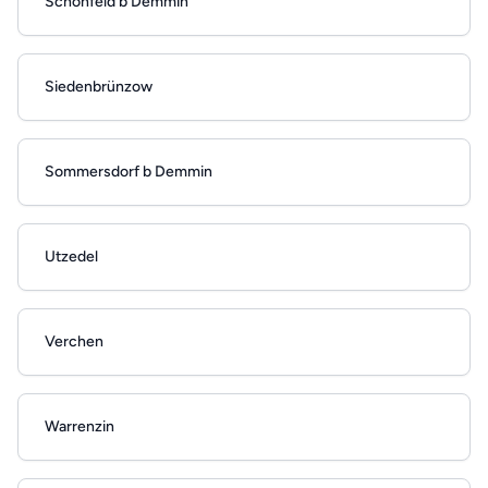
Schönfeld b Demmin
Siedenbrünzow
Sommersdorf b Demmin
Utzedel
Verchen
Warrenzin