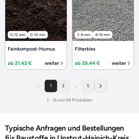
0-12 mm
0-10 mm
2-8 mm
8-16 mm
Feinkompost-Humus
Filterkies
ab 21,42 €
weiter
ab 28,44 €
weiter
...
1
2
5
1
-
16
von
68
Produkten
Typische Anfragen und Bestellungen
für Baustoffe in Unstrut-Hainich-Kreis