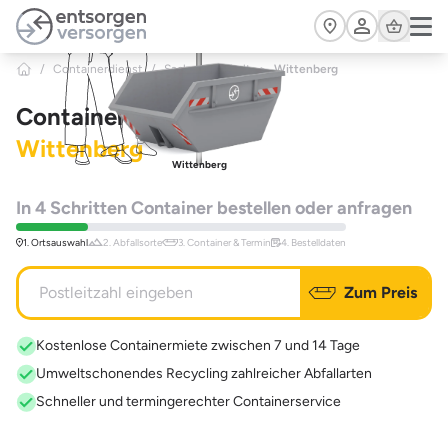
Zum Hauptinhalt springen
Cart
/
Containerdienst
/
Sachsen-Anhalt
>
Wittenberg
Containerdienst
Wittenberg
Wittenberg
In 4 Schritten Container bestellen oder anfragen
1. Ortsauswahl
2. Abfallsorte
3. Container & Termin
4. Bestelldaten
Zum Preis
Kostenlose Containermiete zwischen 7 und 14 Tage
Umweltschonendes Recycling zahlreicher Abfallarten
Schneller und termingerechter Containerservice