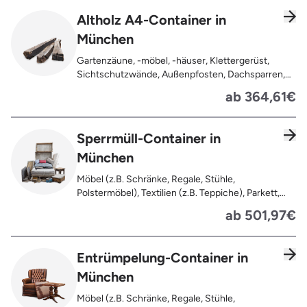
Geleimtes Holz oder Furnierholz, Unbehandeltes
Altholz A4-Container in
Holz (z.B. Paletten, Bauholz),
München
Holzweichfaserplatten, Holzkisten,
Kabeltrommeln, Holzschnittreste, Leimholzplatten
Gartenzäune, -möbel, -häuser, Klettergerüst,
Sichtschutzwände, Außenpfosten, Dachsparren,
Dachlatten, Lackiertes, imprägniertes oder
ab 364,61€
behandeltes Holz (=schadstoffbelastet),
Verfaultes oder verbranntes Holz, Fensterrahmen,
Außentüren, Balkongeländer, Holzterrassen,
Sperrmüll-Container in
Bahnschwellen, Pflanzfähle, Jägerzaun
München
Möbel (z.B. Schränke, Regale, Stühle,
Polstermöbel), Textilien (z.B. Teppiche), Parkett,
Koffer, Fensterholz oder Türholz / Türen (ohne
ab 501,97€
Glas), Fahrräder, Matratzen, Spielzeug, Bücher,
Laminat
Entrümpelung-Container in
München
Möbel (z.B. Schränke, Regale, Stühle,