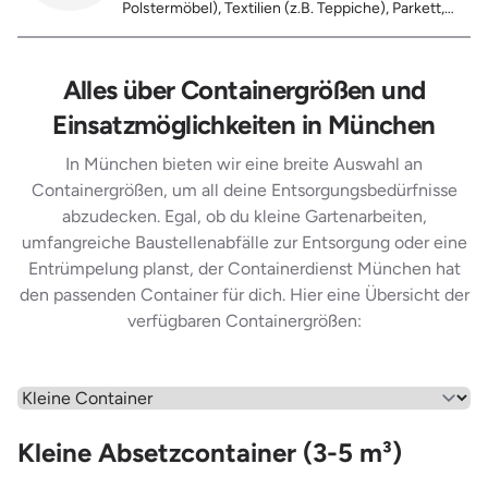
Polstermöbel), Textilien (z.B. Teppiche), Parkett,
Koffer, Fensterholz oder Türholz / Türen (ohne
Glas), Fahrräder, Matratzen, Laminat, Türen für den
Innenbereich, Restentleerte Gebinde wie Dosen,
Alles über Containergrößen und
Fässer, Eimer, Sonstiger Hausstand
Einsatzmöglichkeiten in München
In München bieten wir eine breite Auswahl an
Containergrößen, um all deine Entsorgungsbedürfnisse
abzudecken. Egal, ob du kleine Gartenarbeiten,
umfangreiche Baustellenabfälle zur Entsorgung oder eine
Entrümpelung planst, der Containerdienst München hat
den passenden Container für dich. Hier eine Übersicht der
verfügbaren Containergrößen:
Wähle einen Menüpunkt aus
Kleine Absetzcontainer (3-5 m³)