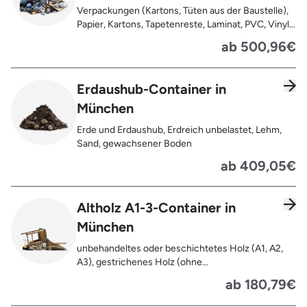
Türen für den Innenbereich, Restentleerte
Verpackungen (Kartons, Tüten aus der Baustelle),
Gebinde wie Dosen, Fässer, Eimer,
Papier, Kartons, Tapetenreste, Laminat, PVC, Vinyl,
Sauerkrautplatten
Kunststoffe, Folien, Gummi, Styropor, Holz (z.B.
ab 500,96€
Spanplatten, Bauholz, Paletten), Textilien wie
Teppiche, Gardinen, Gipswände/
Trockenbauwände, Metalle, Bleche, Rohre, Kabel,
Erdaushub-Container in
Türen für den Innenbereich, Restentleerte
München
Gebinde wie Dosen, Fässer, Eimer,
Sauerkrautplatten, Bauschutt bis max. 5% des
Erde und Erdaushub, Erdreich unbelastet, Lehm,
gesamten Containerinhalts
Sand, gewachsener Boden
ab 409,05€
Altholz A1-3-Container in
München
unbehandeltes oder beschichtetes Holz (A1, A2,
A3), gestrichenes Holz (ohne
Oberflächenbehandlung wie Anstrich, Lasur,
ab 180,79€
Lackierung ), kleine Anhaftungen wie Nägel,
Schrauben oder Scharniere , Möbel und Türen,