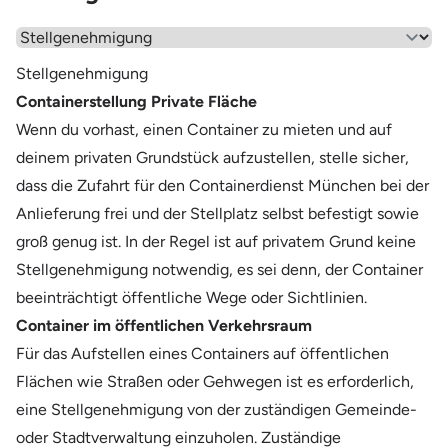
Wähle einen Menüpunkt aus
Fehwiesenstraße 102
Franz Baumann - Der Entrümpler
81673 München
Stellgenehmigung
Containerstellung Private Fläche
Dachauer Str. 537
Fritz Aquila Metall-Recycling e. K.
Wenn du vorhast, einen Container zu mieten und auf
80993 München
deinem privaten Grundstück aufzustellen, stelle sicher,
dass die Zufahrt für den Containerdienst München bei der
Anlieferung frei und der Stellplatz selbst befestigt sowie
groß genug ist. In der Regel ist auf privatem Grund keine
Stellgenehmigung notwendig, es sei denn, der Container
beeinträchtigt öffentliche Wege oder Sichtlinien.
Container im öffentlichen Verkehrsraum
Für das Aufstellen eines Containers auf öffentlichen
Flächen wie Straßen oder Gehwegen ist es erforderlich,
eine Stellgenehmigung von der zuständigen Gemeinde-
oder Stadtverwaltung einzuholen. Zuständige