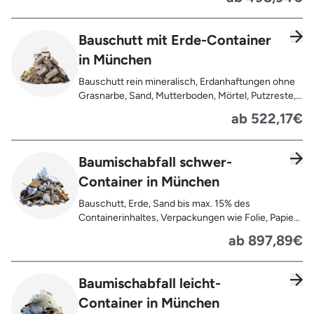
Pflastersteine, Kalksand-Mauerwerk, Zement und
Putzreste
Bauschutt mit Erde-Container
in München
Bauschutt rein mineralisch, Erdanhaftungen ohne
Grasnarbe, Sand, Mutterboden, Mörtel, Putzreste,
Felsen und Steine, Betonreste
ab 522,17€
Baumischabfall schwer-
Container in München
Bauschutt, Erde, Sand bis max. 15% des
Containerinhaltes, Verpackungen wie Folie, Papier,
Pappe, Kartonage auch mit Anhaftungen,
ab 897,89€
Tapetenreste, Laminat, PVC, Vinyl,
Kunststoffe, Gummi, Styropor, Holz (z.B.
Spanplatten, Bauholz, Paletten), Textilien wie
Baumischabfall leicht-
Teppiche, Gardinen, Gipswände/
Container in München
Trockenbauwände, Metalle, Bleche, Rohre, Kabel,