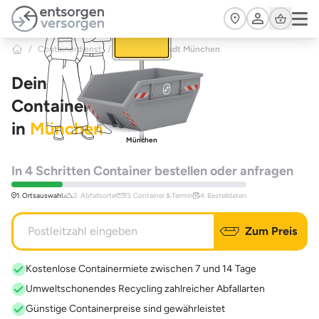
Zum Hauptinhalt springen
Cart
/
Containerdienst
/
Bayern
>
Stadt München
Dein
Containerdienst
in
München
München
In 4 Schritten Container bestellen oder anfragen
1. Ortsauswahl
2. Abfallsorte
3. Container & Termin
4. Bestelldaten
Zum Preis
Kostenlose Containermiete zwischen 7 und 14 Tage
Umweltschonendes Recycling zahlreicher Abfallarten
Günstige Containerpreise sind gewährleistet