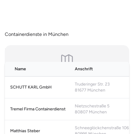
Containerdienste in München
Hinweis: Es handelt sich um allgemeine, online einsehbare Branchendaten.
Falls Sie Ihren Eintrag auf unserer Seite nicht wünschen, können Sie uns
hier
kontaktieren und den Brancheneintrag löschen.
Name
Anschrift
Karte nicht verfügbar
Bitte akzeptiere die funktionalen Cookies, um die Karte
Truderinger Str. 23
SCHUTT KARL GmbH
anzuzeigen.
81677 München
Cookie-Einstellungen öffnen
Nietzschestraße 5
Tremel Firma Containerdienst
80807 München
Schneeglöckchenstraße 106B
Matthias Steber
80995 München