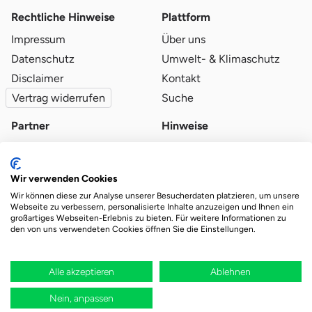
Rechtliche Hinweise
Plattform
Impressum
Über uns
Datenschutz
Umwelt- & Klimaschutz
Disclaimer
Kontakt
Vertrag widerrufen
Suche
Partner
Hinweise
Partner werden
Blog
Qualitätsvoraussetzungen
Ratgeber
Wir verwenden Cookies
Partner-Login
Plattform-Hinweise
Wir können diese zur Analyse unserer Besucherdaten platzieren, um unsere
Webseite zu verbessern, personalisierte Inhalte anzuzeigen und Ihnen ein
großartiges Webseiten-Erlebnis zu bieten. Für weitere Informationen zu
den von uns verwendeten Cookies öffnen Sie die Einstellungen.
Das Ökosystem für beste Ver- und Entsorgung
vor Ort.
Durch deine Bestellung wird regional aufgeforstet
Alle akzeptieren
Ablehnen
Nein, anpassen