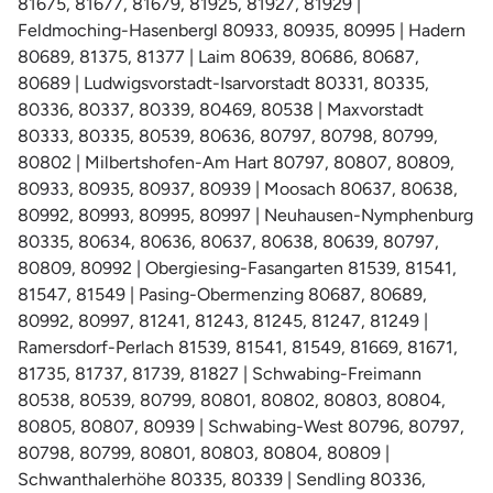
81675, 81677, 81679, 81925, 81927, 81929 |
Feldmoching-Hasenbergl 80933, 80935, 80995 | Hadern
80689, 81375, 81377 | Laim 80639, 80686, 80687,
80689 | Ludwigsvorstadt-Isarvorstadt 80331, 80335,
80336, 80337, 80339, 80469, 80538 | Maxvorstadt
80333, 80335, 80539, 80636, 80797, 80798, 80799,
80802 | Milbertshofen-Am Hart 80797, 80807, 80809,
80933, 80935, 80937, 80939 | Moosach 80637, 80638,
80992, 80993, 80995, 80997 | Neuhausen-Nymphenburg
80335, 80634, 80636, 80637, 80638, 80639, 80797,
80809, 80992 | Obergiesing-Fasangarten 81539, 81541,
81547, 81549 | Pasing-Obermenzing 80687, 80689,
80992, 80997, 81241, 81243, 81245, 81247, 81249 |
Ramersdorf-Perlach 81539, 81541, 81549, 81669, 81671,
81735, 81737, 81739, 81827 | Schwabing-Freimann
80538, 80539, 80799, 80801, 80802, 80803, 80804,
80805, 80807, 80939 | Schwabing-West 80796, 80797,
80798, 80799, 80801, 80803, 80804, 80809 |
Schwanthalerhöhe 80335, 80339 | Sendling 80336,