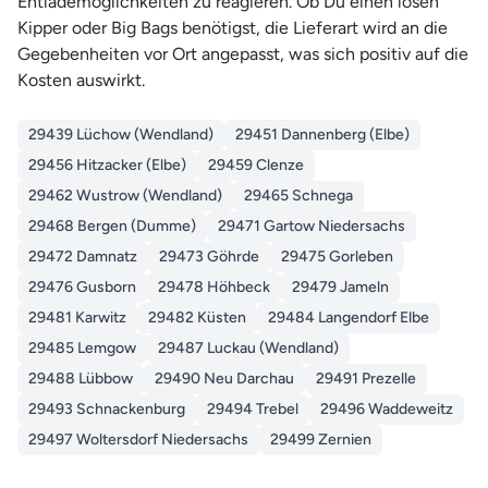
Entlademöglichkeiten zu reagieren. Ob Du einen losen
Kipper oder Big Bags benötigst, die Lieferart wird an die
Gegebenheiten vor Ort angepasst, was sich positiv auf die
Kosten auswirkt.
29439 Lüchow (Wendland)
29451 Dannenberg (Elbe)
29456 Hitzacker (Elbe)
29459 Clenze
29462 Wustrow (Wendland)
29465 Schnega
29468 Bergen (Dumme)
29471 Gartow Niedersachs
29472 Damnatz
29473 Göhrde
29475 Gorleben
29476 Gusborn
29478 Höhbeck
29479 Jameln
29481 Karwitz
29482 Küsten
29484 Langendorf Elbe
29485 Lemgow
29487 Luckau (Wendland)
29488 Lübbow
29490 Neu Darchau
29491 Prezelle
29493 Schnackenburg
29494 Trebel
29496 Waddeweitz
29497 Woltersdorf Niedersachs
29499 Zernien