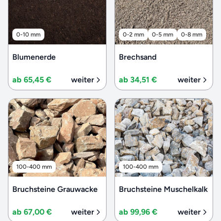
0-10 mm
0-2 mm
0-5 mm
0-8 mm
Blumenerde
Brechsand
ab 65,45 €
weiter
ab 34,51 €
weiter
100-400 mm
100-400 mm
Bruchsteine Grauwacke
Bruchsteine Muschelkalk
ab 67,00 €
weiter
ab 99,96 €
weiter