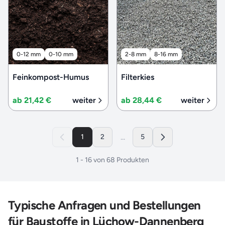
0-12 mm
0-10 mm
2-8 mm
8-16 mm
Feinkompost-Humus
Filterkies
ab 21,42 €
weiter
ab 28,44 €
weiter
...
1
2
5
1
-
16
von
68
Produkten
Typische Anfragen und Bestellungen
für Baustoffe in Lüchow-Dannenberg