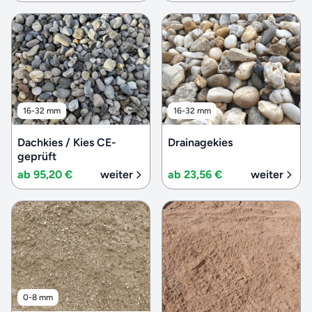
16-32 mm
16-32 mm
Dachkies / Kies CE-
Drainagekies
geprüft
ab 95,20 €
weiter
ab 23,56 €
weiter
0-8 mm