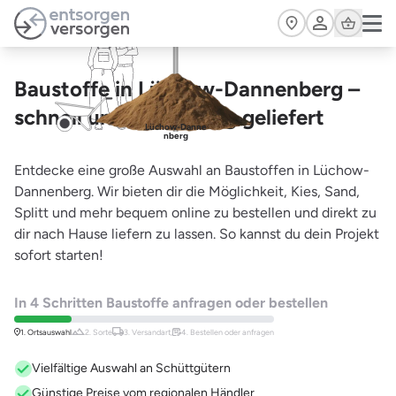
Zum Hauptinhalt springen
Cart
Baustoffe in Lüchow-Dannenberg –
schnell und zuverlässig geliefert
Lüchow-Danne
nberg
Entdecke eine große Auswahl an Baustoffen in Lüchow-
Dannenberg. Wir bieten dir die Möglichkeit, Kies, Sand,
Splitt und mehr bequem online zu bestellen und direkt zu
dir nach Hause liefern zu lassen. So kannst du dein Projekt
sofort starten!
In 4 Schritten Baustoffe anfragen oder bestellen
1. Ortsauswahl
2. Sorte
3. Versandart,
4. Bestellen oder anfragen
Vielfältige Auswahl an Schüttgütern
Günstige Preise vom regionalen Händler