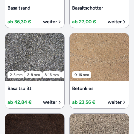
Basaltsand
Basaltschotter
ab 36,30 €
weiter
ab 27,00 €
weiter
2-5 mm
2-8 mm
8-16 mm
16-32 mm
0-16 mm
32-56 mm
Basaltsplitt
Betonkies
ab 42,84 €
weiter
ab 23,56 €
weiter