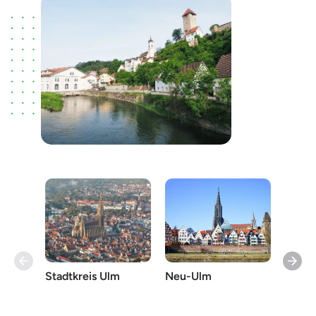
Neu-Ulm
Landk
Stadtkreis Ulm