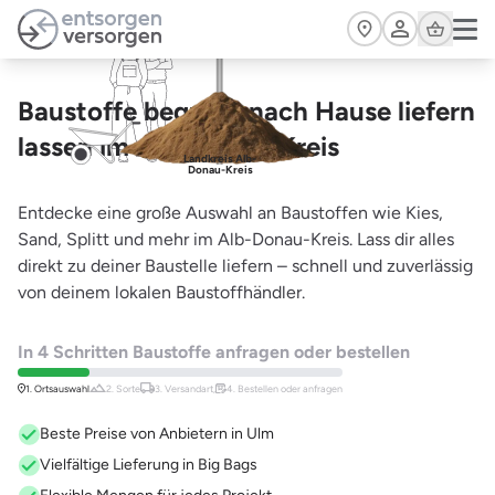
Zum Hauptinhalt springen
Cart
Baustoffe bequem nach Hause liefern
lassen im Alb-Donau-Kreis
Landkreis Alb-
Donau-Kreis
Entdecke eine große Auswahl an Baustoffen wie Kies,
Sand, Splitt und mehr im Alb-Donau-Kreis. Lass dir alles
direkt zu deiner Baustelle liefern – schnell und zuverlässig
von deinem lokalen Baustoffhändler.
In 4 Schritten Baustoffe anfragen oder bestellen
1. Ortsauswahl
2. Sorte
3. Versandart,
4. Bestellen oder anfragen
Beste Preise von Anbietern in Ulm
Vielfältige Lieferung in Big Bags