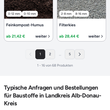
0-12 mm
0-10 mm
2-8 mm
8-16 mm
Feinkompost-Humus
Filterkies
ab 21,42 €
weiter
ab 28,44 €
weiter
...
1
2
5
1
-
16
von
68
Produkten
Typische Anfragen und Bestellungen
für Baustoffe in Landkreis Alb-Donau-
Kreis