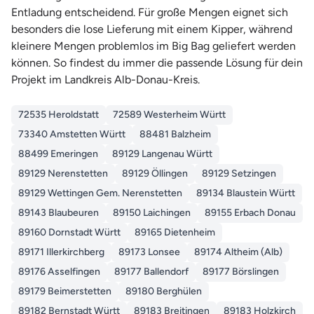
Entladung entscheidend. Für große Mengen eignet sich
besonders die lose Lieferung mit einem Kipper, während
kleinere Mengen problemlos im Big Bag geliefert werden
können. So findest du immer die passende Lösung für dein
Projekt im Landkreis Alb-Donau-Kreis.
72535 Heroldstatt
72589 Westerheim Württ
73340 Amstetten Württ
88481 Balzheim
88499 Emeringen
89129 Langenau Württ
89129 Nerenstetten
89129 Öllingen
89129 Setzingen
89129 Wettingen Gem. Nerenstetten
89134 Blaustein Württ
89143 Blaubeuren
89150 Laichingen
89155 Erbach Donau
89160 Dornstadt Württ
89165 Dietenheim
89171 Illerkirchberg
89173 Lonsee
89174 Altheim (Alb)
89176 Asselfingen
89177 Ballendorf
89177 Börslingen
89179 Beimerstetten
89180 Berghülen
89182 Bernstadt Württ
89183 Breitingen
89183 Holzkirch