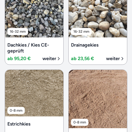
16-32 mm
16-32 mm
Dachkies / Kies CE-
Drainagekies
geprüft
ab 95,20 €
weiter
ab 23,56 €
weiter
0-8 mm
0-8 mm
Estrichkies