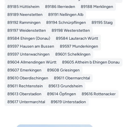
89185 Hüttisheim
89186 Illerrieden
89188 Merklingen
89189 Neenstetten
89191 Nellingen Alb
89192 Rammingen
89194 Schnürpflingen
89195 Staig
89197 Weidenstetten
89198 Westerstetten
89584 Ehingen (Donau)
89584 Lauterach Württ
89597 Hausen am Bussen
89597 Munderkingen
89597 Unterwachingen
89601 Schelklingen
89604 Allmendingen Württ
89605 Altheim b Ehingen Donau
89607 Emerkingen
89608 Griesingen
89610 Oberdischingen
89611 Obermarchtal
89611 Rechtenstein
89613 Grundsheim
89613 Oberstadion
89614 Öpfingen
89616 Rottenacker
89617 Untermarchtal
89619 Unterstadion