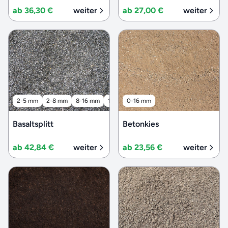
ab 36,30 €
weiter
ab 27,00 €
weiter
2-5 mm
2-8 mm
8-16 mm
16-32 mm
0-16 mm
32-56 mm
Basaltsplitt
Betonkies
ab 42,84 €
weiter
ab 23,56 €
weiter