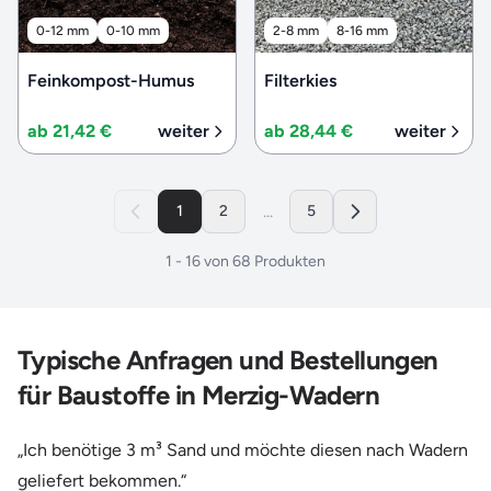
0-12 mm
0-10 mm
2-8 mm
8-16 mm
Feinkompost-Humus
Filterkies
ab 21,42 €
weiter
ab 28,44 €
weiter
...
1
2
5
1
-
16
von
68
Produkten
Typische Anfragen und Bestellungen
für Baustoffe in Merzig-Wadern
„Ich benötige 3 m³ Sand und möchte diesen nach Wadern
geliefert bekommen.“