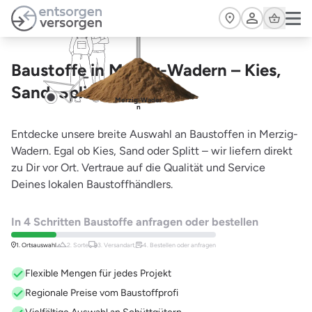
Zum Hauptinhalt springen
Cart
Baustoffe in Merzig-Wadern – Kies,
Sand, Splitt und mehr
Merzig-Wader
n
Entdecke unsere breite Auswahl an Baustoffen in Merzig-
Wadern. Egal ob Kies, Sand oder Splitt – wir liefern direkt
zu Dir vor Ort. Vertraue auf die Qualität und Service
Deines lokalen Baustoffhändlers.
In 4 Schritten Baustoffe anfragen oder bestellen
1. Ortsauswahl
2. Sorte
3. Versandart,
4. Bestellen oder anfragen
Flexible Mengen für jedes Projekt
Regionale Preise vom Baustoffprofi