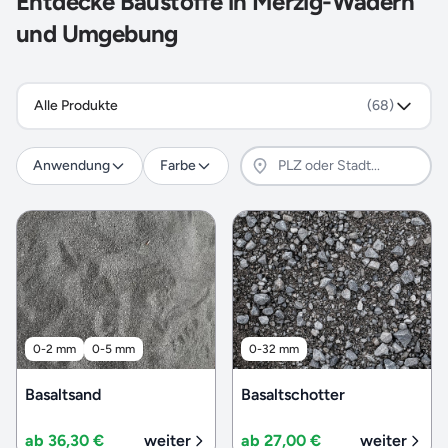
Entdecke Baustoffe in Merzig-Wadern
und Umgebung
Alle Produkte
(68)
Anwendung
Farbe
0-2 mm
0-5 mm
0-32 mm
Basaltsand
Basaltschotter
ab 36,30 €
weiter
ab 27,00 €
weiter