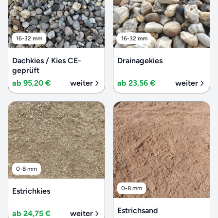
16-32 mm
16-32 mm
Dachkies / Kies CE-
Drainagekies
geprüft
ab 95,20 €
weiter
ab 23,56 €
weiter
0-8 mm
0-8 mm
Estrichkies
Estrichsand
ab 24,75 €
weiter