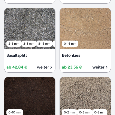
2-5 mm
2-8 mm
8-16 mm
16-32 mm
0-16 mm
32-56 mm
Basaltsplitt
Betonkies
ab 42,84 €
weiter
ab 23,56 €
weiter
0-10 mm
0-2 mm
0-5 mm
0-8 mm