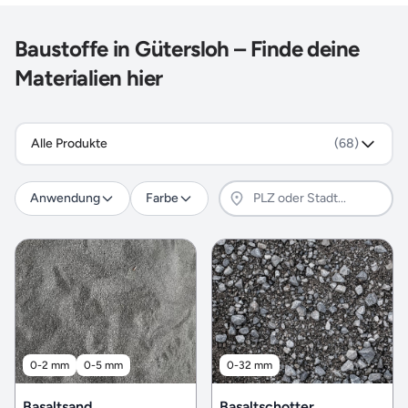
Baustoffe in Gütersloh – Finde deine
Materialien hier
Alle Produkte
(68)
Anwendung
Farbe
0-2 mm
0-5 mm
0-32 mm
Basaltsand
Basaltschotter