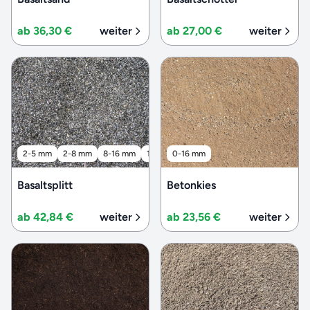
ab 36,30 €
weiter
ab 27,00 €
weiter
2-5 mm
2-8 mm
8-16 mm
16-32 mm
0-16 mm
32-56 mm
Basaltsplitt
Betonkies
ab 42,84 €
weiter
ab 23,56 €
weiter