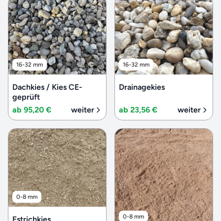
16-32 mm
16-32 mm
Dachkies / Kies CE-
Drainagekies
geprüft
ab 95,20 €
weiter
ab 23,56 €
weiter
0-8 mm
0-8 mm
Estrichkies