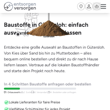
Zum Hauptinhalt springen
Cart
Baustoffe in Gütersloh: einfach
auswählen und liefern lassen
Gütersloh
Entdecke eine große Auswahl an Baustoffen in Gütersloh.
Von Kies über Sand bis hin zu Mutterboden – alles
bequem online bestellen und direkt zu dir nach Hause
liefern lassen. Vertraue auf die lokalen Baustoffhändler
und starte dein Projekt noch heute.
In 4 Schritten Baustoffe anfragen oder bestellen
1. Ortsauswahl
2. Sorte
3. Versandart,
4. Bestellen oder anfragen
Lokale Lieferanten für faire Preise
Vielfältige Schüttgüter für jedes Projekt