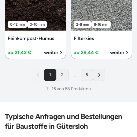
0-12 mm
0-10 mm
2-8 mm
8-16 mm
Feinkompost-Humus
Filterkies
ab 21,42 €
weiter
ab 28,44 €
weiter
...
1
2
5
1
-
16
von
68
Produkten
Typische Anfragen und Bestellungen
für Baustoffe in Gütersloh