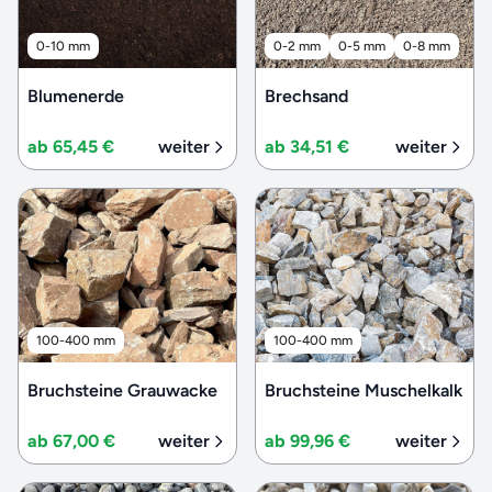
0-10 mm
0-2 mm
0-5 mm
0-8 mm
Blumenerde
Brechsand
ab 65,45 €
weiter
ab 34,51 €
weiter
100-400 mm
100-400 mm
Bruchsteine Grauwacke
Bruchsteine Muschelkalk
ab 67,00 €
weiter
ab 99,96 €
weiter