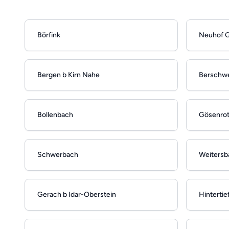
Börfink
Neuhof G
Bergen b Kirn Nahe
Berschwei
Bollenbach
Gösenro
Schwerbach
Weitersb
Gerach b Idar-Oberstein
Hinterti