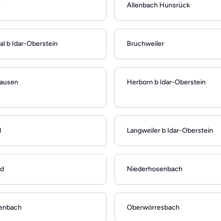
n
Allenbach Hunsrück
al b Idar-Oberstein
Bruchweiler
hausen
Herborn b Idar-Oberstein
d
Langweiler b Idar-Oberstein
ed
Niederhosenbach
enbach
Oberwörresbach