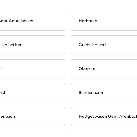
em. Achtelsbach
Horbruch
ler bei Kirn
Griebelschied
th
Oberkirn
ach
Bundenbach
efenbach
Hüttgeswasen Gem. Allenbac