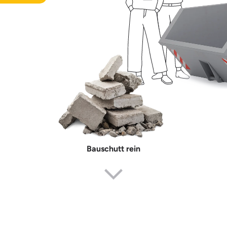
Bauschutt rein
Erdaushub