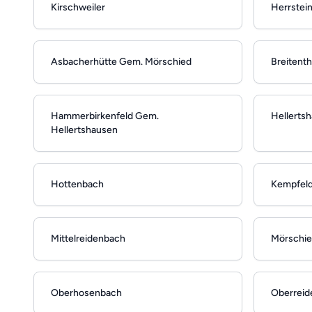
Kirschweiler
Herrstei
Asbacherhütte Gem. Mörschied
Breitenth
Hammerbirkenfeld Gem.
Hellerts
Hellertshausen
Hottenbach
Kempfel
Mittelreidenbach
Mörschi
Oberhosenbach
Oberreid