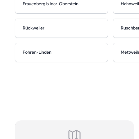
Frauenberg b Idar-Oberstein
Hahnweil
Rückweiler
Ruschbe
Fohren-Linden
Mettweil
Hinweis: Es handelt sich um allgemeine, online einsehbare
Branchendaten. Falls Sie Ihren Eintrag auf unserer Seite nicht
wünschen, können Sie uns
hier
kontaktieren und den Brancheneintrag