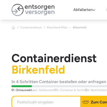
Zum Hauptinhalt springen
Abfallarten
/
Containerdienst
/
Rheinland-Pfalz
>
Birkenfeld
Containerdienst
Birkenfeld
In 4 Schritten Container bestellen oder anfragen
1. Ortsauswahl
2. Abfallsorte
3. Container & Termin
4. Bestelldate
Zum Cont