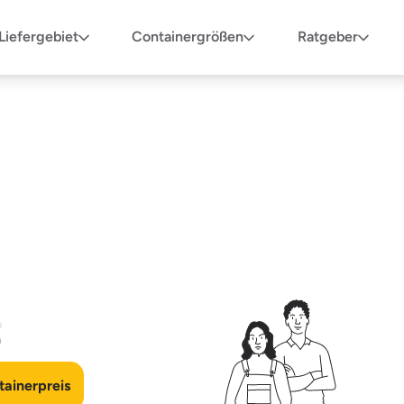
Liefergebiet
Containergrößen
Ratgeber
n
ainerpreis