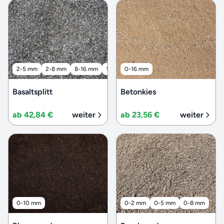
2-5 mm
2-8 mm
8-16 mm
16-32 mm
0-16 mm
32-56 mm
Basaltsplitt
Betonkies
ab 42,84 €
weiter
ab 23,56 €
weiter
0-10 mm
0-2 mm
0-5 mm
0-8 mm