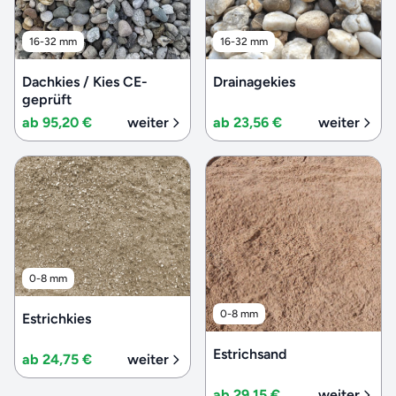
16-32 mm
16-32 mm
Dachkies / Kies CE-
Drainagekies
geprüft
ab 95,20 €
weiter
ab 23,56 €
weiter
0-8 mm
0-8 mm
Estrichkies
Estrichsand
ab 24,75 €
weiter
ab 29,15 €
weiter