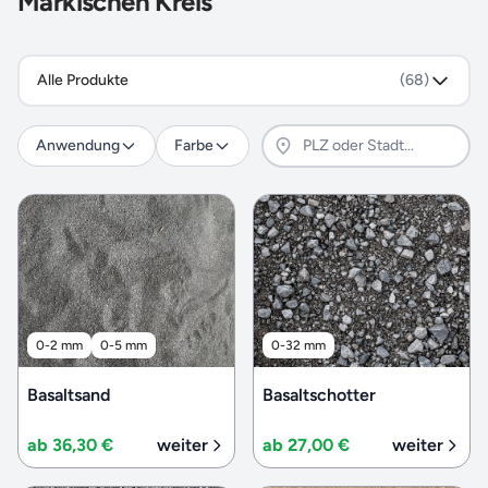
Märkischen Kreis
Alle Produkte
(68)
Anwendung
Farbe
0-2 mm
0-5 mm
0-32 mm
Basaltsand
Basaltschotter
ab 36,30 €
weiter
ab 27,00 €
weiter