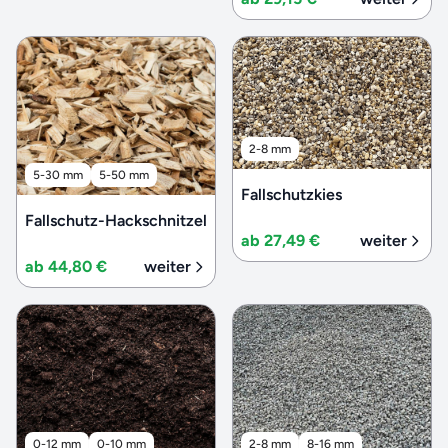
2-8 mm
5-30 mm
5-50 mm
Fallschutzkies
Fallschutz-Hackschnitzel
ab 27,49 €
weiter
ab 44,80 €
weiter
0-12 mm
0-10 mm
2-8 mm
8-16 mm