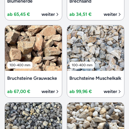
Blumenerde
Brechsand
ab 65,45 €
weiter
ab 34,51 €
weiter
100-400 mm
100-400 mm
Bruchsteine Grauwacke
Bruchsteine Muschelkalk
ab 67,00 €
weiter
ab 99,96 €
weiter