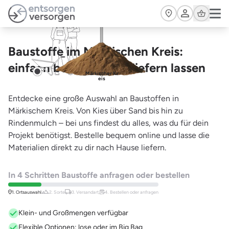
Zum Hauptinhalt springen
Cart
Baustoffe im Märkischen Kreis:
einfach bestellen und liefern lassen
Märkischer Kr
eis
Entdecke eine große Auswahl an Baustoffen in
Märkischem Kreis. Von Kies über Sand bis hin zu
Rindenmulch – bei uns findest du alles, was du für dein
Projekt benötigst. Bestelle bequem online und lasse die
Materialien direkt zu dir nach Hause liefern.
In 4 Schritten Baustoffe anfragen oder bestellen
1. Ortsauswahl
2. Sorte
3. Versandart,
4. Bestellen oder anfragen
Klein- und Großmengen verfügbar
Flexible Optionen: lose oder im Big Bag