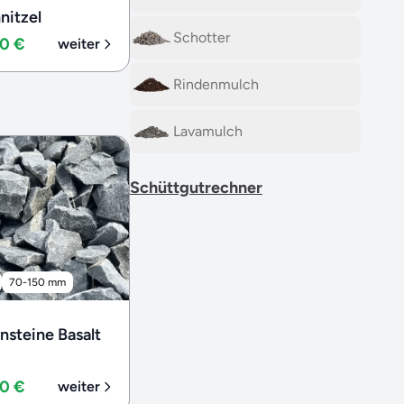
nitzel
Schotter
00 €
weiter
Rindenmulch
Lavamulch
Schüttgutrechner
70-150 mm
steine Basalt
00 €
weiter