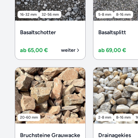
16-32 mm
32-56 mm
5-8 mm
8-16 mm
Basaltschotter
Basaltsplitt
ab 65,00 €
ab 69,00 €
weiter
20-60 mm
2-8 mm
8-16 mm
1
Bruchsteine Grauwacke
Drainagekies