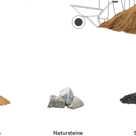
s
Natursteine