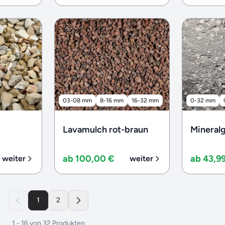
03-08 mm
8-16 mm
16-32 mm
0-32 mm
Lavamulch rot-braun
Mineral
ab 100,00 €
ab 43,9
weiter
weiter
1
2
1
-
16
von
32
Produkten