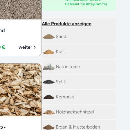
Lieferant für Alzey-Worms.
Alle Produkte anzeigen
nd
Sand
9 €
weiter
Kies
Natursteine
Splitt
Kompost
Holzhackschnitzel
Erden & Mutterboden
tz-