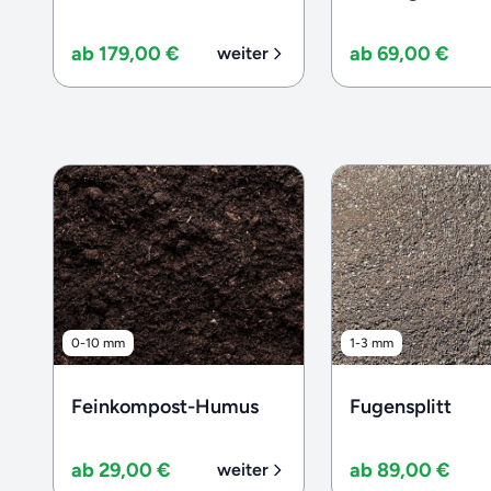
ab 179,00 €
ab 69,00 €
weiter
0-10 mm
1-3 mm
Feinkompost-Humus
Fugensplitt
ab 29,00 €
ab 89,00 €
weiter