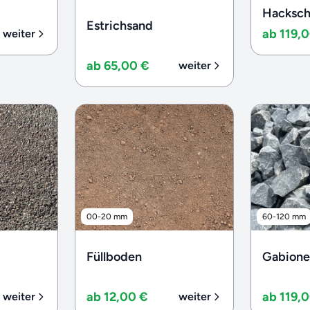
Hacksch
Estrichsand
ab 119,
weiter
ab 65,00 €
weiter
00-20 mm
60-120 mm
Füllboden
Gabionen
ab 12,00 €
ab 119,
weiter
weiter