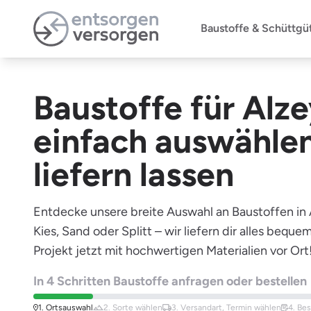
Zum Hauptinhalt springen
Baustoffe & Schüttgü
Baustoffe für Al
einfach auswähle
liefern lassen
Entdecke unsere breite Auswahl an Baustoffen in
Kies, Sand oder Splitt – wir liefern dir alles bequ
Projekt jetzt mit hochwertigen Materialien vor Ort
In 4 Schritten Baustoffe anfragen oder bestellen
1. Ortsauswahl
2. Sorte
wählen
3. Versandart,
Termin wählen
4. Be