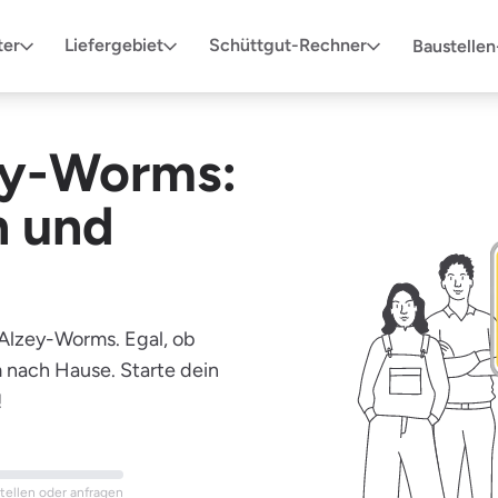
ter
Liefergebiet
Schüttgut-Rechner
Baustelle
zey-Worms:
n und
 Alzey-Worms. Egal, ob
em nach Hause. Starte dein
!
stellen oder anfragen