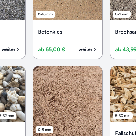
0-16 mm
0-2 mm
Betonkies
Brechsa
ab 65,00 €
ab 43,9
weiter
weiter
6-32 mm
5-30 mm
0-8 mm
Fallschu