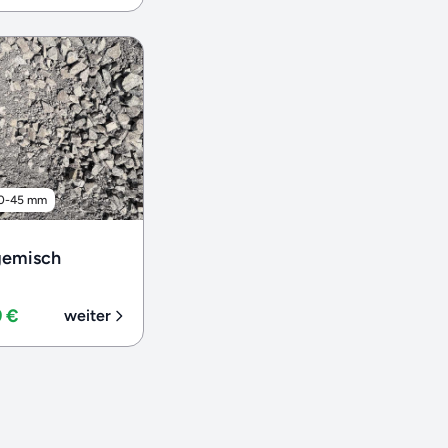
0-45 mm
gemisch
9 €
weiter