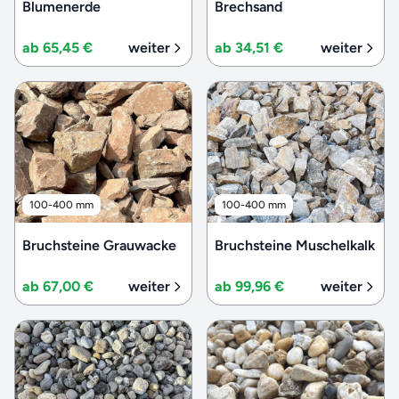
Blumenerde
Brechsand
ab 65,45 €
weiter
ab 34,51 €
weiter
100-400 mm
100-400 mm
Bruchsteine Grauwacke
Bruchsteine Muschelkalk
ab 67,00 €
weiter
ab 99,96 €
weiter