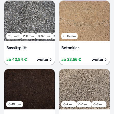
2-5 mm
2-8 mm
8-16 mm
16-32 mm
0-16 mm
32-56 mm
Basaltsplitt
Betonkies
ab 42,84 €
weiter
ab 23,56 €
weiter
0-10 mm
0-2 mm
0-5 mm
0-8 mm