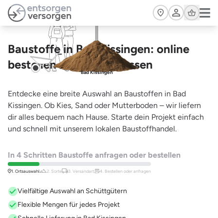
Zum Hauptinhalt springen
Cart
Baustoffe in Bad Kissingen: online
bestellen und liefern lassen
Bad Kissingen
Entdecke eine breite Auswahl an Baustoffen in Bad
Kissingen. Ob Kies, Sand oder Mutterboden – wir liefern
dir alles bequem nach Hause. Starte dein Projekt einfach
und schnell mit unserem lokalen Baustoffhandel.
In 4 Schritten Baustoffe anfragen oder bestellen
1. Ortsauswahl
2. Sorte
3. Versandart,
4. Bestellen oder anfragen
Vielfältige Auswahl an Schüttgütern
Flexible Mengen für jedes Projekt