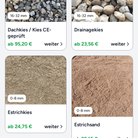
16-32 mm
16-32 mm
Dachkies / Kies CE-
Drainagekies
geprüft
ab 95,20 €
weiter
ab 23,56 €
weiter
0-8 mm
0-8 mm
Estrichkies
Estrichsand
ab 24,75 €
weiter