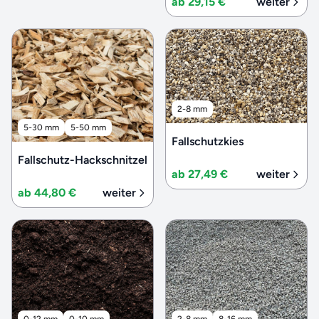
ab 29,15 €
weiter
2-8 mm
5-30 mm
5-50 mm
Fallschutzkies
Fallschutz-Hackschnitzel
ab 27,49 €
weiter
ab 44,80 €
weiter
0-12 mm
0-10 mm
2-8 mm
8-16 mm