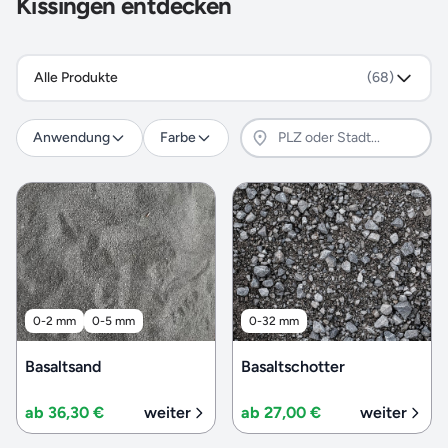
Kissingen entdecken
Alle Produkte
(68)
Anwendung
Farbe
0-2 mm
0-5 mm
0-32 mm
Basaltsand
Basaltschotter
ab 36,30 €
weiter
ab 27,00 €
weiter