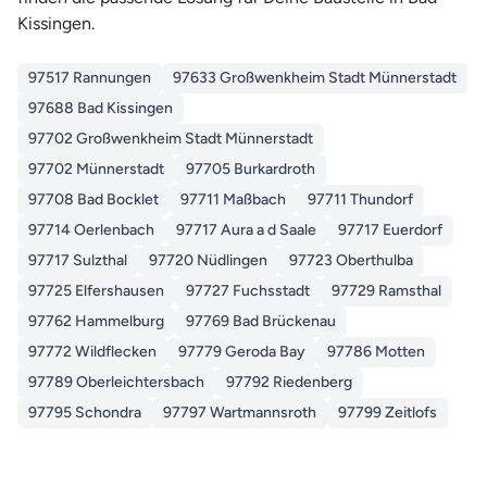
Kissingen.
97517 Rannungen
97633 Großwenkheim Stadt Münnerstadt
97688 Bad Kissingen
97702 Großwenkheim Stadt Münnerstadt
97702 Münnerstadt
97705 Burkardroth
97708 Bad Bocklet
97711 Maßbach
97711 Thundorf
97714 Oerlenbach
97717 Aura a d Saale
97717 Euerdorf
97717 Sulzthal
97720 Nüdlingen
97723 Oberthulba
97725 Elfershausen
97727 Fuchsstadt
97729 Ramsthal
97762 Hammelburg
97769 Bad Brückenau
97772 Wildflecken
97779 Geroda Bay
97786 Motten
97789 Oberleichtersbach
97792 Riedenberg
97795 Schondra
97797 Wartmannsroth
97799 Zeitlofs