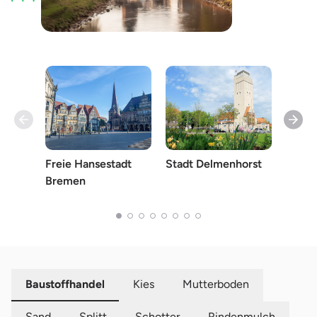
Freie Hansestadt
Stadt Delmenhorst
Wese
Bremen
Baustoffhandel
Kies
Mutterboden
Sand
Splitt
Schotter
Rindenmulch