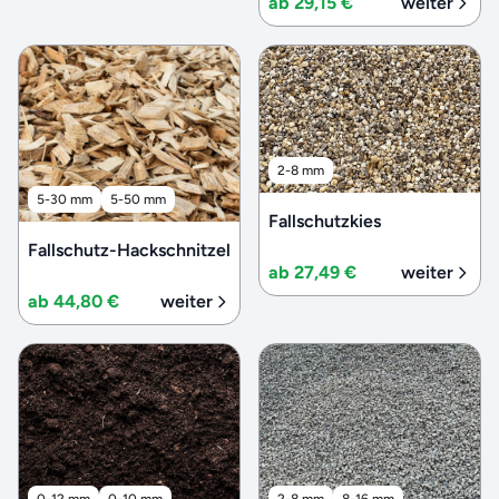
ab 29,15 €
weiter
2-8 mm
5-30 mm
5-50 mm
Fallschutzkies
Fallschutz-Hackschnitzel
ab 27,49 €
weiter
ab 44,80 €
weiter
0-12 mm
0-10 mm
2-8 mm
8-16 mm