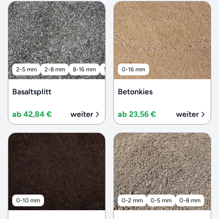
2-5 mm
2-8 mm
8-16 mm
16-32 mm
0-16 mm
32-56 mm
Basaltsplitt
Betonkies
ab 42,84 €
weiter
ab 23,56 €
weiter
0-10 mm
0-2 mm
0-5 mm
0-8 mm