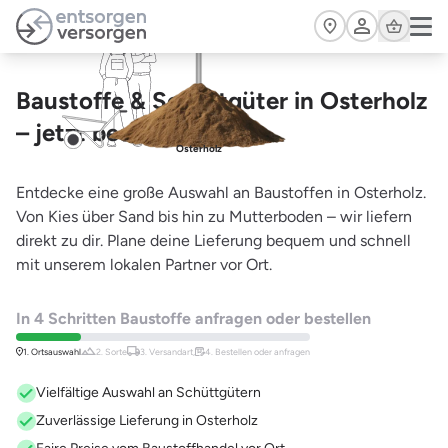
Zum Hauptinhalt springen
Cart
Baustoffe & Schüttgüter in Osterholz
– jetzt bestellen
Osterholz
Entdecke eine große Auswahl an Baustoffen in Osterholz.
Von Kies über Sand bis hin zu Mutterboden – wir liefern
direkt zu dir. Plane deine Lieferung bequem und schnell
mit unserem lokalen Partner vor Ort.
In 4 Schritten Baustoffe anfragen oder bestellen
1. Ortsauswahl
2. Sorte
3. Versandart,
4. Bestellen oder anfragen
Vielfältige Auswahl an Schüttgütern
Zuverlässige Lieferung in Osterholz