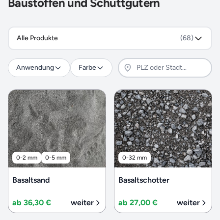
Baustoffen und Schüttgütern
Alle Produkte
(68)
Anwendung
Farbe
0-2 mm
0-5 mm
0-32 mm
Basaltsand
Basaltschotter
ab 36,30 €
weiter
ab 27,00 €
weiter