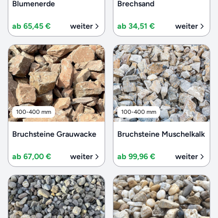
Blumenerde
Brechsand
ab 65,45 €
weiter
ab 34,51 €
weiter
100-400 mm
100-400 mm
Bruchsteine Grauwacke
Bruchsteine Muschelkalk
ab 67,00 €
weiter
ab 99,96 €
weiter