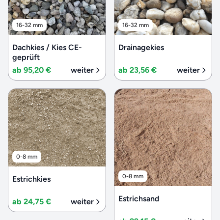
16-32 mm
16-32 mm
Dachkies / Kies CE-
Drainagekies
geprüft
ab 95,20 €
weiter
ab 23,56 €
weiter
0-8 mm
0-8 mm
Estrichkies
Estrichsand
ab 24,75 €
weiter