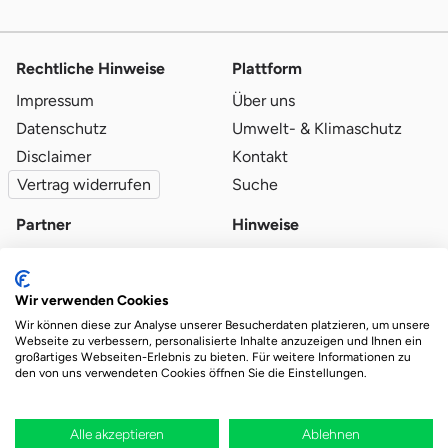
Rechtliche Hinweise
Plattform
Impressum
Über uns
Datenschutz
Umwelt- & Klimaschutz
Disclaimer
Kontakt
Vertrag widerrufen
Suche
Partner
Hinweise
Partner werden
Blog
Qualitätsvoraussetzungen
Ratgeber
Wir verwenden Cookies
Partner-Login
Plattform-Hinweise
Wir können diese zur Analyse unserer Besucherdaten platzieren, um unsere
Webseite zu verbessern, personalisierte Inhalte anzuzeigen und Ihnen ein
großartiges Webseiten-Erlebnis zu bieten. Für weitere Informationen zu
den von uns verwendeten Cookies öffnen Sie die Einstellungen.
Das Ökosystem für beste Ver- und Entsorgung
vor Ort.
Durch deine Bestellung wird regional aufgeforstet
Alle akzeptieren
Ablehnen