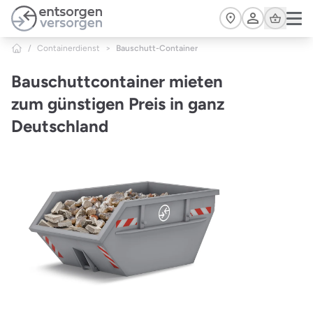
Zum Hauptinhalt springen
Cart
/
Containerdienst
>
Bauschutt-Container
Bauschuttcontainer mieten
zum günstigen Preis in ganz
Deutschland