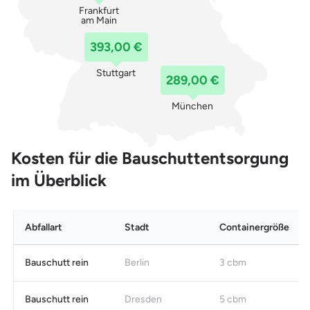
Frankfurt
am Main
393,00 €
Stuttgart
289,00 €
München
Kosten für die Bauschuttentsorgung
im Überblick
Abfallart
Stadt
Containergröße
Bauschutt rein
Berlin
3 cbm
Bauschutt rein
Dresden
5 cbm