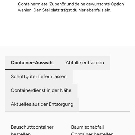
Containermiete. Zubehör und deine gewünschte Option
wählen. Den Stellplatz trägst du hier ebenfalls ein.
Horsmarweg 5
Jürgen Sander GmbH
99976 Anrode
Lindeistraße 26
Lothar Hentrich Containerdienst
Zum Preis
37339 Gernrode
Lohstraße 7A
Contrans Containerdienste GmbH
99628 Buttstädt
Container-Auswahl
Abfälle entsorgen
Schüttgüter liefern lassen
Westsiedlung 13
Containerdienst R. Hörold
06556 Reinsdorf
Containerdienst in der Nähe
Oststraße 5
Containerdienst Pfaffe GmbH
Aktuelles aus der Entsorgung
99427 Weimar
Rießnerstraße 15
Thüringen Recycling GmbH
99427 Weimar
Bauschuttcontainer
Baumischabfall
bestellen
Container bestellen