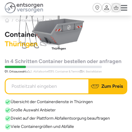
Zum Hauptinhalt springen
Cart
/
Containerdienst
>
Thüringen
Containerdienst
Thüringen
Thüringen
In 4 Schritten Container bestellen oder anfragen
1. Ortsauswahl
2. Abfallsorte
3. Container & Termin
4. Bestelldaten
Zum Preis
Übersicht der Containerdienste in Thüringen
Große Auswahl Anbieter
Direkt auf der Plattform Abfallentsorgung beauftragen
Viele Containergrößen und Abfälle