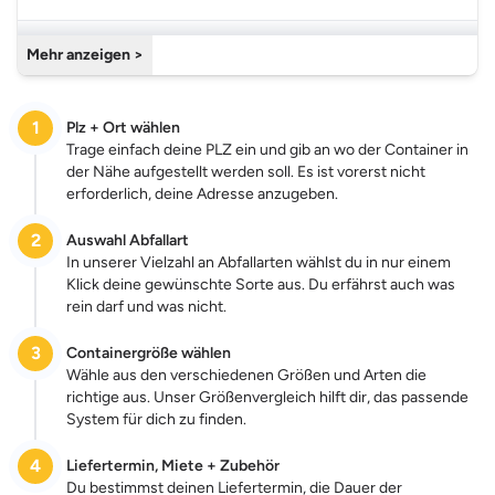
Gewerbepark "Am Wald" 20
Mehr anzeigen >
Containerdienst Eichhorn u.Schöne
98693 Ilmenau
1
Plz + Ort wählen
Am Mühlhügel 2
Containerdienst und Abbruch Fetting Inh. Steffen Pfarschner
Trage einfach deine PLZ ein und gib an wo der Container in
06571 Roßleben-Wiehe
der Nähe aufgestellt werden soll. Es ist vorerst nicht
erforderlich, deine Adresse anzugeben.
Am bhf 3
Containerdienst Stadtroda
07646 Stadtroda
2
Auswahl Abfallart
In unserer Vielzahl an Abfallarten wählst du in nur einem
Klick deine gewünschte Sorte aus. Du erfährst auch was
Wiesenstraße 104A
Entsorgungsdienst Manfred Kolle GmbH
rein darf und was nicht.
07743 Jena
3
Containergröße wählen
Mittelstraße 2
Wähle aus den verschiedenen Größen und Arten die
Karl-Heinz Piotraschke Containerdienst
99996 Unstruttal
richtige aus. Unser Größenvergleich hilft dir, das passende
System für dich zu finden.
An d. Bahn 1
Containerdienst Haase
4
Liefertermin, Miete + Zubehör
07381 Langenorla
Du bestimmst deinen Liefertermin, die Dauer der