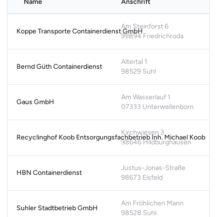
Name
Anschrift
Karte nicht verfügbar
Bitte akzeptiere die funktionalen Cookies, um die Karte
Am Steinforst 6
Koppe Transporte Containerdienst GmbH
anzuzeigen.
99894 Friedrichroda
Cookie-Einstellungen öffnen
Altertal 1
Bernd Güth Containerdienst
98529 Suhl
Am Wasserlauf 1
Gaus GmbH
07333 Unterwellenborn
Kirchwiesen 3
Recyclinghof Koob Entsorgungsfachbetrieb Inh. Michael Koob
98646 Hildburghausen
Justus-Jonas-Straße
HBN Containerdienst
98673 Eisfeld
Am Fröhlichen Mann
Suhler Stadtbetrieb GmbH
98528 Suhl