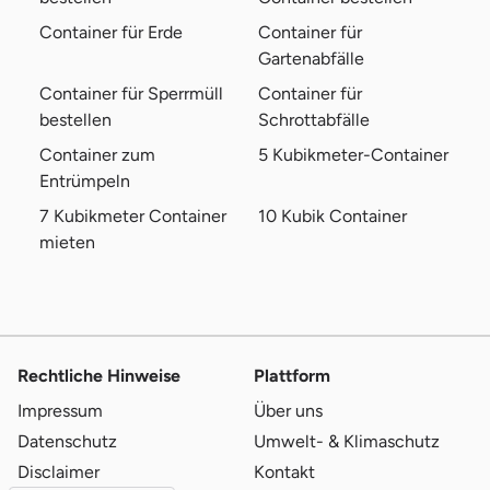
Dürrenbacher Hütte 1c
Container für Erde
Container für
Thüringen Recycling GmbH
99427 Weimar
Gartenabfälle
Container für Sperrmüll
Container für
Industriestraße 13
Becker Umweltdienste GmbH Niederlassung Schleiz
bestellen
Schrottabfälle
07907 Schleiz
Container zum
5 Kubikmeter-Container
Entrümpeln
Über dem Teich 8
Umweltservice Wartburgregion GmbH
99817 Eisenach
7 Kubikmeter Container
10 Kubik Container
mieten
Puschkinstraße 2
Containerdienst
99880 Waltershausen
Gewerbegebiet, Lohmühlenwe
"CBR" Containerdienst Baustoffrecycling GmbH
99326 Stadtilm
Rechtliche Hinweise
Plattform
Impressum
Über uns
Gösener Str. 10
Wertstoffhof und Containerdienst Eisenberg BWV GmbH
Datenschutz
Umwelt- & Klimaschutz
07607 Eisenberg
Disclaimer
Kontakt