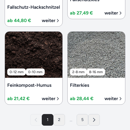
Fallschutz-Hackschnitzel
ab 27,49 €
weiter
ab 44,80 €
weiter
0-12 mm
0-10 mm
2-8 mm
8-16 mm
Feinkompost-Humus
Filterkies
ab 21,42 €
weiter
ab 28,44 €
weiter
...
1
2
5