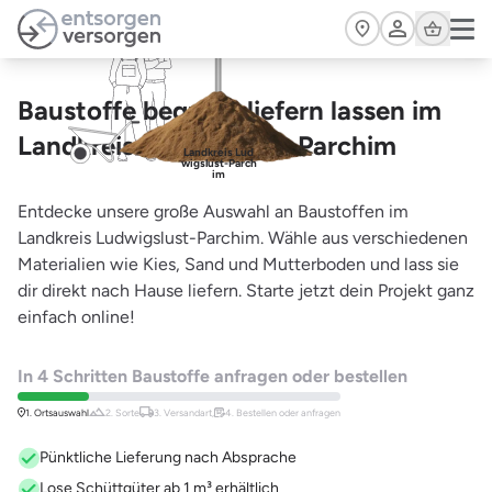
Zum Hauptinhalt springen
Cart
Baustoffe bequem liefern lassen im
Landkreis Ludwigslust-Parchim
Landkreis Lud
wigslust-Parch
im
Entdecke unsere große Auswahl an Baustoffen im
Landkreis Ludwigslust-Parchim. Wähle aus verschiedenen
Materialien wie Kies, Sand und Mutterboden und lass sie
dir direkt nach Hause liefern. Starte jetzt dein Projekt ganz
einfach online!
In 4 Schritten Baustoffe anfragen oder bestellen
1. Ortsauswahl
2. Sorte
3. Versandart,
4. Bestellen oder anfragen
Pünktliche Lieferung nach Absprache
Lose Schüttgüter ab 1 m³ erhältlich