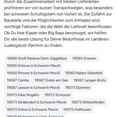
Durch die Zusammenarbeit mit lokalen Lieferanten
profitieren wir von kurzen Transportwegen, was besonders
bei schweren Schüttgütern von Vorteil ist. Die Zufahrt zur
Baustelle und die Möglichkeiten zum Entladen sind
wichtige Faktoren, die die Wahl der Lieferart beeinflussen.
Ob Du lose Kipper oder Big Bags bevorzugst, wir helfen
Dir, die beste Lösung für Deine Bedürfnisse im Landkreis
Ludwigslust-Parchim zu finden.
16928 Groß Pankow Gem. Siggelkow
19065 Gneven
19065 Kritzow b Schwerin Meckl
19065 Pinnow b Schwerin Meckl
19065 Raben Steinfeld
19067 Cambs
19067 Dobin am See
19067 Langen Brütz
19067 Leezen b Schwerin Meckl
19073 Dümmer
19073 Klein Rogahn
19073 Schossin
19073 Stralendorf b Schwerin Meckl
19073 Wittenförden
19073 Zülow b Schwerin Meckl
19075 Holthusen
19075 Mühlenbeck Gem. Schossin