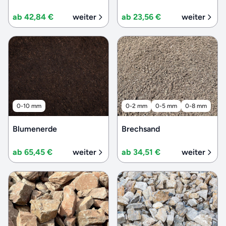
ab 42,84 €
weiter
ab 23,56 €
weiter
0-10 mm
0-2 mm
0-5 mm
0-8 mm
Blumenerde
Brechsand
ab 65,45 €
weiter
ab 34,51 €
weiter