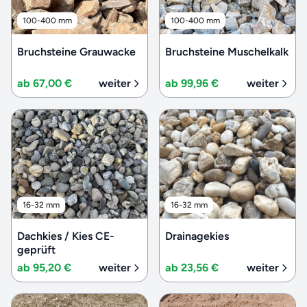
100-400 mm
100-400 mm
Bruchsteine Grauwacke
Bruchsteine Muschelkalk
ab 67,00 €
weiter
ab 99,96 €
weiter
16-32 mm
16-32 mm
Dachkies / Kies CE-
Drainagekies
geprüft
ab 95,20 €
weiter
ab 23,56 €
weiter