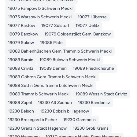
19075 Pampow b Schwerin Meckl
19075 Warsow b Schwerin Meckl
19077 Lübesse
19077 Rastow
19077 Sülstorf
19077 Uelitz
19079 Banzkow
19079 Goldenstädt Gem. Banzkow
19079 Sukow
19086 Plate
19089 Bahlenhüschen Gem. Tramm b Schwerin Meckl
19089 Barnin
19089 Bülow b Schwerin Meckl
19089 Crivitz
19089 Demen
19089 Friedrichsruhe
19089 Göhren Gem. Tramm b Schwerin Meckl
19089 Settin Gem. Tramm b Schwerin Meckl
19089 Tramm b Schwerin Meckl
19089 Wessin Stadt Crivitz
19089 Zapel
19230 Alt Zachun
19230 Bandenitz
19230 Belsch
19230 Bobzin b Hagenow
19230 Bresegard b Picher
19230 Gammelin
19230 Granzin Stadt Hagenow
19230 Groß Krams
19230 Hagenow
19230 Hagenow Heide Stadt Hagenow