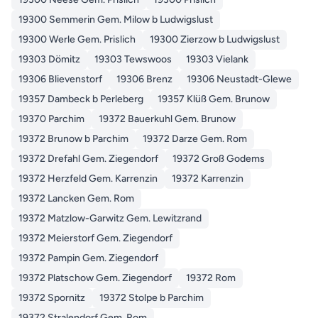
19300 Semmerin Gem. Milow b Ludwigslust
19300 Werle Gem. Prislich
19300 Zierzow b Ludwigslust
19303 Dömitz
19303 Tewswoos
19303 Vielank
19306 Blievenstorf
19306 Brenz
19306 Neustadt-Glewe
19357 Dambeck b Perleberg
19357 Klüß Gem. Brunow
19370 Parchim
19372 Bauerkuhl Gem. Brunow
19372 Brunow b Parchim
19372 Darze Gem. Rom
19372 Drefahl Gem. Ziegendorf
19372 Groß Godems
19372 Herzfeld Gem. Karrenzin
19372 Karrenzin
19372 Lancken Gem. Rom
19372 Matzlow-Garwitz Gem. Lewitzrand
19372 Meierstorf Gem. Ziegendorf
19372 Pampin Gem. Ziegendorf
19372 Platschow Gem. Ziegendorf
19372 Rom
19372 Spornitz
19372 Stolpe b Parchim
19372 Stralendorf Gem. Rom