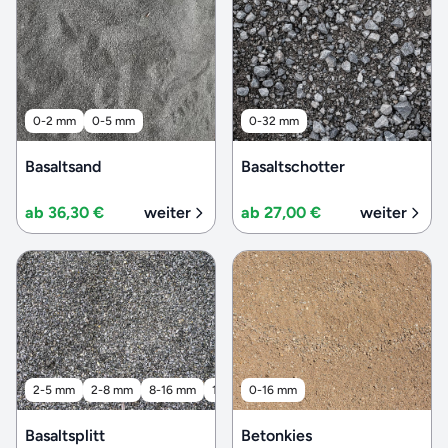
0-2 mm
0-5 mm
0-32 mm
Basaltsand
Basaltschotter
ab 36,30 €
weiter
ab 27,00 €
weiter
2-5 mm
2-8 mm
8-16 mm
16-32 mm
0-16 mm
32-56 mm
Basaltsplitt
Betonkies