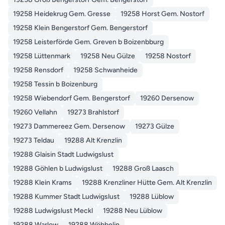
19258 Heidekrug Gem. Gresse
19258 Horst Gem. Nostorf
19258 Klein Bengerstorf Gem. Bengerstorf
19258 Leisterförde Gem. Greven b Boizenbburg
19258 Lüttenmark
19258 Neu Gülze
19258 Nostorf
19258 Rensdorf
19258 Schwanheide
19258 Tessin b Boizenburg
19258 Wiebendorf Gem. Bengerstorf
19260 Dersenow
19260 Vellahn
19273 Brahlstorf
19273 Dammereez Gem. Dersenow
19273 Gülze
19273 Teldau
19288 Alt Krenzlin
19288 Glaisin Stadt Ludwigslust
19288 Göhlen b Ludwigslust
19288 Groß Laasch
19288 Klein Krams
19288 Krenzliner Hütte Gem. Alt Krenzlin
19288 Kummer Stadt Ludwigslust
19288 Lüblow
19288 Ludwigslust Meckl
19288 Neu Lüblow
19288 Warlow
19288 Wöbbelin