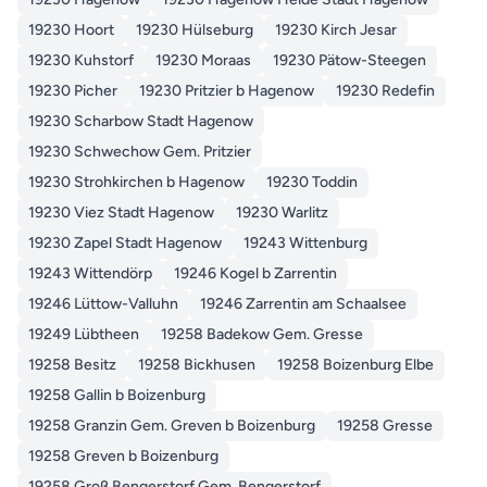
19230 Hoort
19230 Hülseburg
19230 Kirch Jesar
19230 Kuhstorf
19230 Moraas
19230 Pätow-Steegen
19230 Picher
19230 Pritzier b Hagenow
19230 Redefin
19230 Scharbow Stadt Hagenow
19230 Schwechow Gem. Pritzier
19230 Strohkirchen b Hagenow
19230 Toddin
19230 Viez Stadt Hagenow
19230 Warlitz
19230 Zapel Stadt Hagenow
19243 Wittenburg
19243 Wittendörp
19246 Kogel b Zarrentin
19246 Lüttow-Valluhn
19246 Zarrentin am Schaalsee
19249 Lübtheen
19258 Badekow Gem. Gresse
19258 Besitz
19258 Bickhusen
19258 Boizenburg Elbe
19258 Gallin b Boizenburg
19258 Granzin Gem. Greven b Boizenburg
19258 Gresse
19258 Greven b Boizenburg
19258 Groß Bengerstorf Gem. Bengerstorf