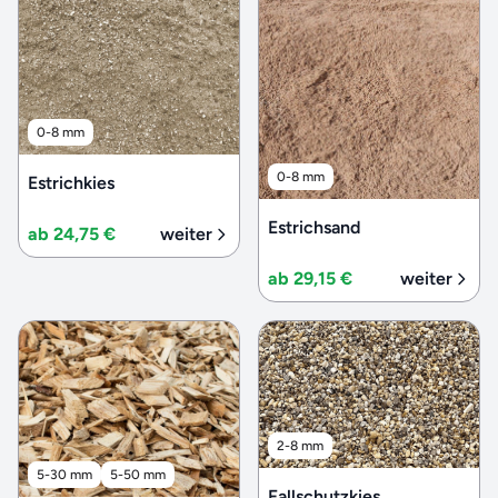
0-8 mm
0-8 mm
Estrichkies
Estrichsand
ab 24,75 €
weiter
ab 29,15 €
weiter
2-8 mm
5-30 mm
5-50 mm
Fallschutzkies