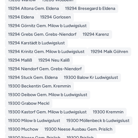
19294 Altona Gem. Eldena
19294 Bresegard b Eldena
19294 Eldena
19294 Gorlosen
19294 Görnitz Gem. Milow b Ludwigslust
19294 Grebs Gem. Grebs-Niendorf
19294 Karenz
19294 Karstädt b Ludwigslust
19294 Krinitz Gem. Milow b Ludwigslust
19294 Malk Göhren
19294 Malliß
19294 Neu Kaliß
19294 Niendorf Gem. Grebs-Niendorf
19294 Stuck Gem. Eldena
19300 Balow Kr Ludwigslust
19300 Beckentin Gem. Kremmin
19300 Deibow Gem. Milow b Ludwigslust
19300 Grabow Meckl
19300 Kastorf Gem. Milow b Ludwigslust
19300 Kremmin
19300 Milow b Ludwigslust
19300 Möllenbeck b Ludwigslust
19300 Muchow
19300 Neese Ausbau Gem. Prislich
19300 Neese Gem. Prislich
19300 Prislich