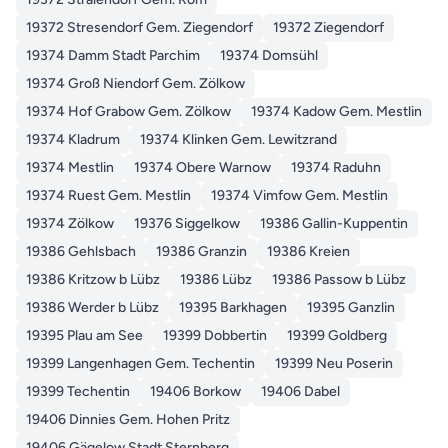
19372 Stresendorf Gem. Ziegendorf
19372 Ziegendorf
19374 Damm Stadt Parchim
19374 Domsühl
19374 Groß Niendorf Gem. Zölkow
19374 Hof Grabow Gem. Zölkow
19374 Kadow Gem. Mestlin
19374 Kladrum
19374 Klinken Gem. Lewitzrand
19374 Mestlin
19374 Obere Warnow
19374 Raduhn
19374 Ruest Gem. Mestlin
19374 Vimfow Gem. Mestlin
19374 Zölkow
19376 Siggelkow
19386 Gallin-Kuppentin
19386 Gehlsbach
19386 Granzin
19386 Kreien
19386 Kritzow b Lübz
19386 Lübz
19386 Passow b Lübz
19386 Werder b Lübz
19395 Barkhagen
19395 Ganzlin
19395 Plau am See
19399 Dobbertin
19399 Goldberg
19399 Langenhagen Gem. Techentin
19399 Neu Poserin
19399 Techentin
19406 Borkow
19406 Dabel
19406 Dinnies Gem. Hohen Pritz
19406 Gägelow Stadt Sternberg