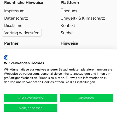
Rechtliche Hinweise
Plattform
Impressum
Über uns
Datenschutz
Umwelt- & Klimaschutz
Disclaimer
Kontakt
Vertrag widerrufen
Suche
Partner
Hinweise
Partner werden
Blog
Qualitätsvoraussetzungen
Ratgeber
Wir verwenden Cookies
Partner-Login
Plattform-Hinweise
Wir können diese zur Analyse unserer Besucherdaten platzieren, um unsere
Webseite zu verbessern, personalisierte Inhalte anzuzeigen und Ihnen ein
großartiges Webseiten-Erlebnis zu bieten. Für weitere Informationen zu
den von uns verwendeten Cookies öffnen Sie die Einstellungen.
Das Ökosystem für beste Ver- und Entsorgung
vor Ort.
Durch deine Bestellung wird regional aufgeforstet
Alle akzeptieren
Ablehnen
Nein, anpassen