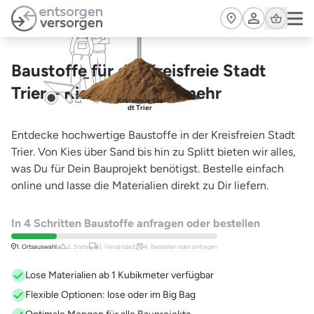
Zum Hauptinhalt springen
Cart
Baustoffe für die Kreisfreie Stadt
Trier – Kies, Sand und mehr
Kreisfreie Sta
dt Trier
Entdecke hochwertige Baustoffe in der Kreisfreien Stadt
Trier. Von Kies über Sand bis hin zu Splitt bieten wir alles,
was Du für Dein Bauprojekt benötigst. Bestelle einfach
online und lasse die Materialien direkt zu Dir liefern.
In 4 Schritten Baustoffe anfragen oder bestellen
1. Ortsauswahl
2. Sorte
3. Versandart,
4. Bestellen oder anfragen
Lose Materialien ab 1 Kubikmeter verfügbar
Flexible Optionen: lose oder im Big Bag