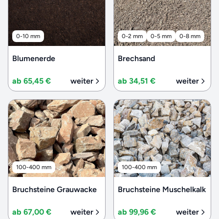
0-10 mm
0-2 mm
0-5 mm
0-8 mm
Blumenerde
Brechsand
ab 65,45 €
weiter
ab 34,51 €
weiter
100-400 mm
100-400 mm
Bruchsteine Grauwacke
Bruchsteine Muschelkalk
ab 67,00 €
weiter
ab 99,96 €
weiter