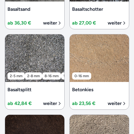
Basaltsand
Basaltschotter
ab 36,30 €
weiter
ab 27,00 €
weiter
2-5 mm
2-8 mm
8-16 mm
16-32 mm
0-16 mm
32-56 mm
Basaltsplitt
Betonkies
ab 42,84 €
weiter
ab 23,56 €
weiter