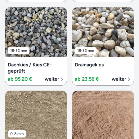
16-32 mm
16-32 mm
Dachkies / Kies CE-
Drainagekies
geprüft
ab 95,20 €
weiter
ab 23,56 €
weiter
0-8 mm