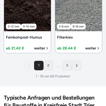
0-12 mm
0-10 mm
2-8 mm
8-16 mm
Feinkompost-Humus
Filterkies
ab 21,42 €
weiter
ab 28,44 €
weiter
...
1
2
5
1
-
16
von
68
Produkten
Typische Anfragen und Bestellungen
für Baustoffe in Kreisfreie Stadt Trier