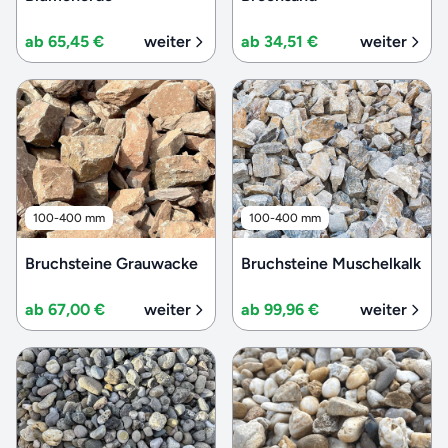
ab 65,45 €
weiter
ab 34,51 €
weiter
100-400 mm
100-400 mm
Bruchsteine Grauwacke
Bruchsteine Muschelkalk
ab 67,00 €
weiter
ab 99,96 €
weiter