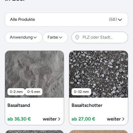
Alle Produkte
(68)
Anwendung
Farbe
0-2 mm
0-5 mm
0-32 mm
Basaltsand
Basaltschotter
ab 36,30 €
weiter
ab 27,00 €
weiter