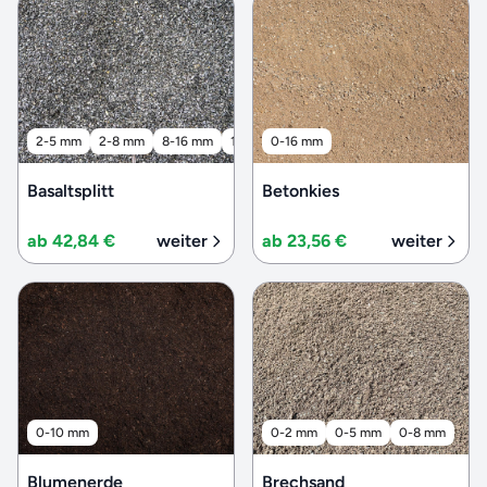
2-5 mm
2-8 mm
8-16 mm
16-32 mm
0-16 mm
32-56 mm
Basaltsplitt
Betonkies
ab 42,84 €
weiter
ab 23,56 €
weiter
0-10 mm
0-2 mm
0-5 mm
0-8 mm
Blumenerde
Brechsand