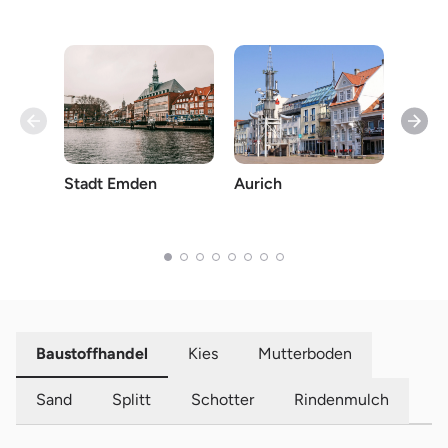
Stadt Emden
Aurich
Amme
Baustoffhandel
Kies
Mutterboden
Sand
Splitt
Schotter
Rindenmulch