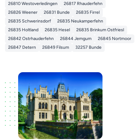
26810 Westoverledingen
26817 Rhauderfehn
26826 Weener
26831 Bunde
26835 Firrel
26835 Schwerinsdorf
26835 Neukamperfehn
26835 Holtland
26835 Hesel
26835 Brinkum Ostfriesl
26842 Ostrhauderfehn
26844 Jemgum
26845 Nortmoor
26847 Detern
26849 Filsum
32257 Bunde