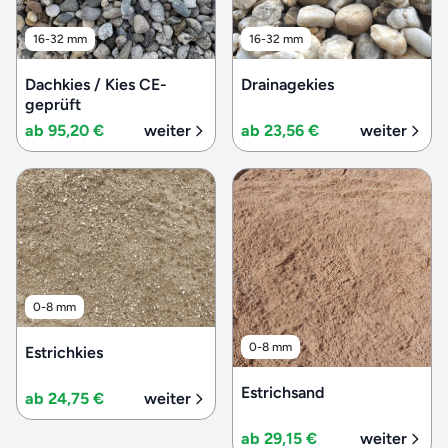
16-32 mm
16-32 mm
Dachkies / Kies CE-
Drainagekies
geprüft
ab 95,20 €
weiter
ab 23,56 €
weiter
0-8 mm
0-8 mm
Estrichkies
Estrichsand
ab 24,75 €
weiter
ab 29,15 €
weiter