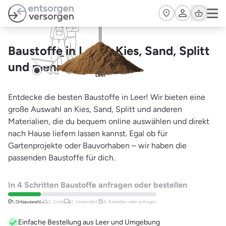
Zum Hauptinhalt springen
Cart
Baustoffe in Leer – Kies, Sand, Splitt
und mehr bestellen
Leer
Entdecke die besten Baustoffe in Leer! Wir bieten eine
große Auswahl an Kies, Sand, Splitt und anderen
Materialien, die du bequem online auswählen und direkt
nach Hause liefern lassen kannst. Egal ob für
Gartenprojekte oder Bauvorhaben – wir haben die
passenden Baustoffe für dich.
In 4 Schritten Baustoffe anfragen oder bestellen
1. Ortsauswahl
2. Sorte
3. Versandart,
4. Bestellen oder anfragen
Einfache Bestellung aus Leer und Umgebung