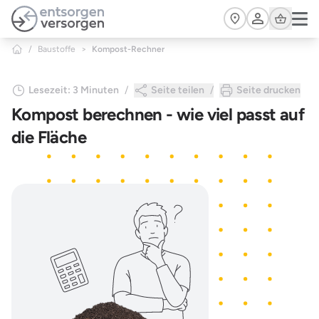
Zum Hauptinhalt springen
Cart
/
Baustoffe
>
Kompost-Rechner
Lesezeit: 3 Minuten
Seite teilen
Seite drucken
Kompost berechnen - wie viel passt auf
die Fläche