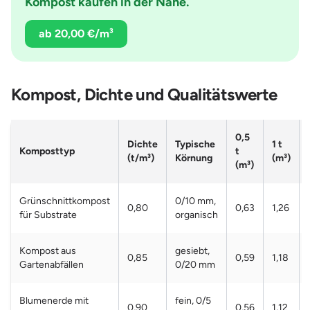
Kompost kaufen in der Nähe.
ab 20,00 €/m³
Kompost, Dichte und Qualitätswerte
0,5
Dichte
Typische
1 t
Komposttyp
t
(t/m³)
Körnung
(m³)
(m³)
Grünschnittkompost
0/10 mm,
0,80
0,63
1,26
für Substrate
organisch
Kompost aus
gesiebt,
0,85
0,59
1,18
Gartenabfällen
0/20 mm
Blumenerde mit
fein, 0/5
0,90
0,56
1,12