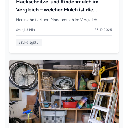
Hackschnitzel und Rindenmulch im
Vergleich – welcher Mulch ist die
bessere Wahl für Ihren Garten?
Hackschnitzel und Rindenmulch im Vergleich
Svenja
3 Min.
23.12.2025
#Schüttgüter