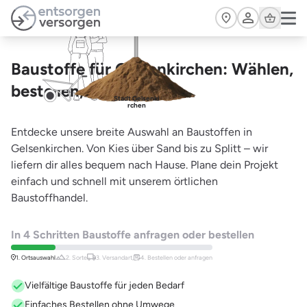
Zum Hauptinhalt springen
Cart
Baustoffe für Gelsenkirchen: Wählen,
bestellen, starten
Stadt Gelsenki
rchen
Entdecke unsere breite Auswahl an Baustoffen in
Gelsenkirchen. Von Kies über Sand bis zu Splitt – wir
liefern dir alles bequem nach Hause. Plane dein Projekt
einfach und schnell mit unserem örtlichen
Baustoffhandel.
In 4 Schritten Baustoffe anfragen oder bestellen
1. Ortsauswahl
2. Sorte
3. Versandart,
4. Bestellen oder anfragen
Vielfältige Baustoffe für jeden Bedarf
Einfaches Bestellen ohne Umwege