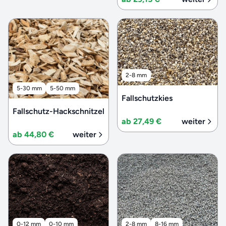
2-8 mm
5-30 mm
5-50 mm
Fallschutzkies
Fallschutz-Hackschnitzel
ab 27,49 €
weiter
ab 44,80 €
weiter
0-12 mm
0-10 mm
2-8 mm
8-16 mm