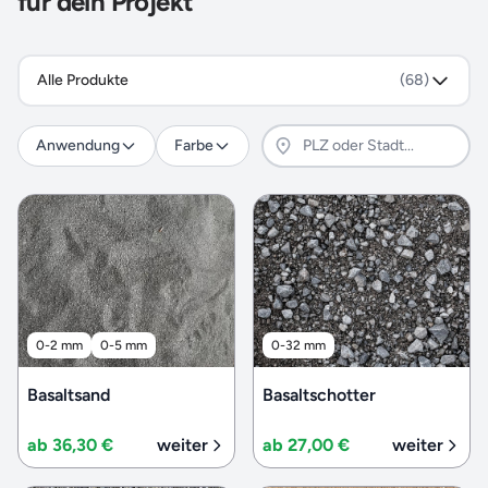
für dein Projekt
Alle Produkte
(68)
Anwendung
Farbe
0-2 mm
0-5 mm
0-32 mm
Basaltsand
Basaltschotter
ab 36,30 €
weiter
ab 27,00 €
weiter