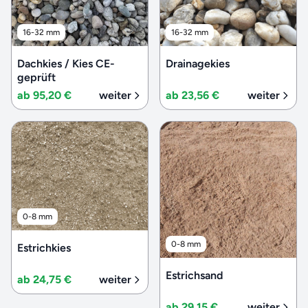
16-32 mm
16-32 mm
Dachkies / Kies CE-
Drainagekies
geprüft
ab 95,20 €
weiter
ab 23,56 €
weiter
0-8 mm
0-8 mm
Estrichkies
Estrichsand
ab 24,75 €
weiter
ab 29,15 €
weiter