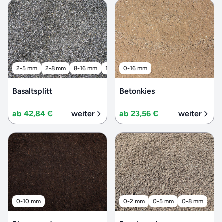
2-5 mm
2-8 mm
8-16 mm
16-32 mm
0-16 mm
32-56 mm
Basaltsplitt
Betonkies
ab 42,84 €
weiter
ab 23,56 €
weiter
0-10 mm
0-2 mm
0-5 mm
0-8 mm