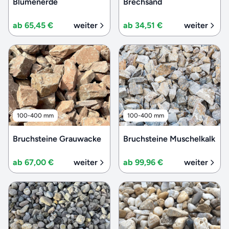
Blumenerde
Brechsand
ab 65,45 €
weiter
ab 34,51 €
weiter
100-400 mm
100-400 mm
Bruchsteine Grauwacke
Bruchsteine Muschelkalk
ab 67,00 €
weiter
ab 99,96 €
weiter