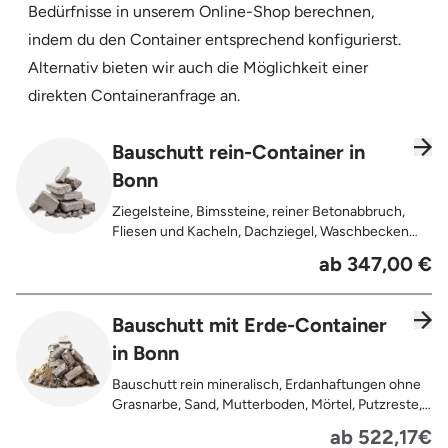
Bedürfnisse in unserem Online-Shop berechnen,
indem du den Container entsprechend konfigurierst.
Alternativ bieten wir auch die Möglichkeit einer
direkten Containeranfrage an.
Bauschutt rein-Container in
Bonn
Ziegelsteine, Bimssteine, reiner Betonabbruch,
Fliesen und Kacheln, Dachziegel, Waschbecken
und Toiletten aus Keramik, Gehwegplatten,
ab 347,00 €
Pflastersteine, Kalksand-Mauerwerk, Zement und
Putzreste
Bauschutt mit Erde-Container
in Bonn
Bauschutt rein mineralisch, Erdanhaftungen ohne
Grasnarbe, Sand, Mutterboden, Mörtel, Putzreste,
Felsen und Steine, Betonreste
ab 522,17€