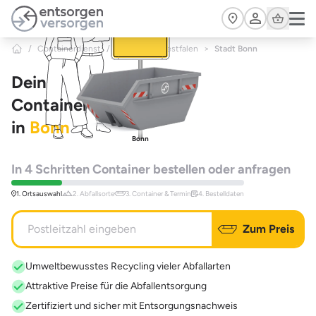
Zum Hauptinhalt springen
Cart
/
Containerdienst
/
Nordrhein-Westfalen
>
Stadt Bonn
Dein
Containerdienst
in
Bonn
Bonn
In 4 Schritten Container bestellen oder anfragen
1. Ortsauswahl
2. Abfallsorte
3. Container & Termin
4. Bestelldaten
Zum Preis
Umweltbewusstes Recycling vieler Abfallarten
Attraktive Preise für die Abfallentsorgung
Zertifiziert und sicher mit Entsorgungsnachweis