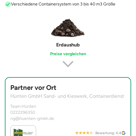
Verschiedene Containersystem von 3 bis 40 m3 Größe
Erdaushub
Preise vergleichen
Partner vor Ort
Hünten GmbH Sand- und Kieswerk, Containerdienst
Team Hünten
0222296350
ng@huenten-gmbh.de
Bewertung: 4,4