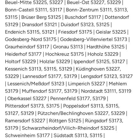
Beuel-Mitte 53225, 53227 | Beuel-Ost 53227, 53229 |
Bonn-Castell 53111, 53117 | Bonn-Zentrum 53111, 53113,
53115 | Brüser Berg 53125 | Buschdorf 53117 | Dottendorf
53129 | Dransdorf 53121 | Duisdorf 53123, 53125 |
Endenich 53115, 53121 | Friesdorf 53175 | Geislar 53225 |
Godesberg-Nord 53175 | Godesberg-Villenviertel 53173 |
Graurheindorf 53117 | Gronau 53113 | Hardthöhe 53125 |
Heiderhof 53177 | Hochkreuz 53175 | Hoholz 53229 |
Holtorf 53229 | Holzlar 53229 | Ippendorf 53125, 53127 |
Kessenich 53113, 53115, 53129 | Küdinghoven 53227,
53229 | Lannesdorf 53177, 53179 | Lengsdorf 53123, 53127
| Lessenich/Meßdorf 53123 | Limperich 53227 | Mehlem
53179 | Muffendorf 53177, 53179 | Nordstadt 53111, 53119
| Oberkassel 53227 | Pennenfeld 53177, 53179 |
Plittersdorf 53173, 53175 | Poppelsdorf 53113, 53115,
53127, 53129 | Pützchen/Bechlinghoven 53227, 53229 |
Ramersdorf 53227 | Röttgen 53125 | Rüngsdorf 53173,
53179 | Schwarzrheindorf/Vilich-Rheindorf 53225 |
Schweinheim 53177 | Südstadt 53113, 53115 |