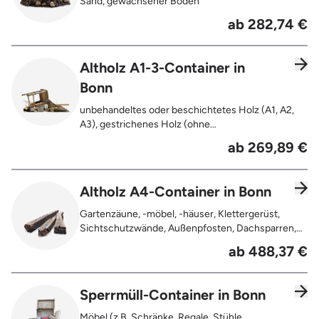
Sand, gewachsener Boden
gesamten Containerinhalts
ab 282,74 €
Altholz A1-3-Container in
Bonn
unbehandeltes oder beschichtetes Holz (A1, A2,
A3), gestrichenes Holz (ohne
Oberflächenbehandlung wie Anstrich, Lasur,
ab 269,89 €
Lackierung ), kleine Anhaftungen wie Nägel,
Schrauben oder Scharniere , Möbel und Türen,
Geleimtes Holz oder Furnierholz, Unbehandeltes
Altholz A4-Container in Bonn
Holz (z.B. Paletten, Bauholz),
Holzweichfaserplatten, Holzkisten,
Gartenzäune, -möbel, -häuser, Klettergerüst,
Kabeltrommeln, Holzschnittreste, Leimholzplatten
Sichtschutzwände, Außenpfosten, Dachsparren,
Dachlatten, Lackiertes, imprägniertes oder
ab 488,37 €
behandeltes Holz (=schadstoffbelastet),
Verfaultes oder verbranntes Holz, Fensterrahmen,
Außentüren, Balkongeländer, Holzterrassen,
Sperrmüll-Container in Bonn
Bahnschwellen, Pflanzfähle, Jägerzaun
Möbel (z.B. Schränke, Regale, Stühle,