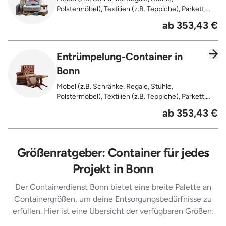
Polstermöbel), Textilien (z.B. Teppiche), Parkett,
Koffer, Fensterholz oder Türholz / Türen (ohne
ab 353,43 €
Glas), Fahrräder, Matratzen, Spielzeug, Bücher,
Laminat
Entrümpelung-Container in
Bonn
Möbel (z.B. Schränke, Regale, Stühle,
Polstermöbel), Textilien (z.B. Teppiche), Parkett,
Koffer, Fensterholz oder Türholz / Türen (ohne
ab 353,43 €
Glas), Fahrräder, Matratzen, Laminat, Türen für den
Innenbereich, Restentleerte Gebinde wie Dosen,
Fässer, Eimer, Sonstiger Hausstand
Größenratgeber: Container für jedes
Projekt in Bonn
Der Containerdienst Bonn bietet eine breite Palette an
Containergrößen, um deine Entsorgungsbedürfnisse zu
erfüllen. Hier ist eine Übersicht der verfügbaren Größen: