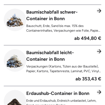
Baumischabfall schwer-
Container in Bonn
Bauschutt, Erde, Sand bis max. 15% des
Containerinhaltes, Verpackungen wie Folie, Papier,
Pappe, Kartonage auch mit Anhaftungen,
ab 494,80 €
Tapetenreste, Laminat, PVC, Vinyl,
Kunststoffe, Gummi, Styropor, Holz (z.B.
Spanplatten, Bauholz, Paletten), Textilien wie
Baumischabfall leicht-
Teppiche, Gardinen, Gipswände/
Container in Bonn
Trockenbauwände, Metalle, Bleche, Rohre, Kabel,
Türen für den Innenbereich, Restentleerte
Verpackungen (Kartons, Tüten aus der Baustelle),
Gebinde wie Dosen, Fässer, Eimer,
Papier, Kartons, Tapetenreste, Laminat, PVC, Vinyl,
Sauerkrautplatten
Kunststoffe, Folien, Gummi, Styropor, Holz (z.B.
ab 353,43 €
Spanplatten, Bauholz, Paletten), Textilien wie
Teppiche, Gardinen, Gipswände/
Trockenbauwände, Metalle, Bleche, Rohre, Kabel,
Erdaushub-Container in Bonn
Türen für den Innenbereich, Restentleerte
Gebinde wie Dosen, Fässer, Eimer,
Erde und Erdaushub, Erdreich unbelastet, Lehm,
Sauerkrautplatten, Bauschutt bis max. 5% des