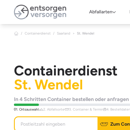
Zum Hauptinhalt springen
Abfallarten
/
Containerdienst
/
Saarland
>
St. Wendel
Containerdienst
St. Wendel
In 4 Schritten Container bestellen oder anfragen
1. Ortsauswahl
2. Abfallsorte
3. Container & Termin
4. Bestelldate
Zum Cont