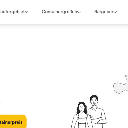
Liefergebiet
Containergrößen
Ratgeber
n
ainerpreis