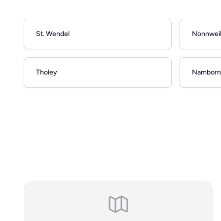
St. Wendel
Nonnweil
Tholey
Namborn
Hinweis: Es handelt sich um allgemeine, online einsehbare
Branchendaten. Falls Sie Ihren Eintrag auf unserer Seite nicht
wünschen, können Sie uns
hier
kontaktieren und den Brancheneintrag
löschen.