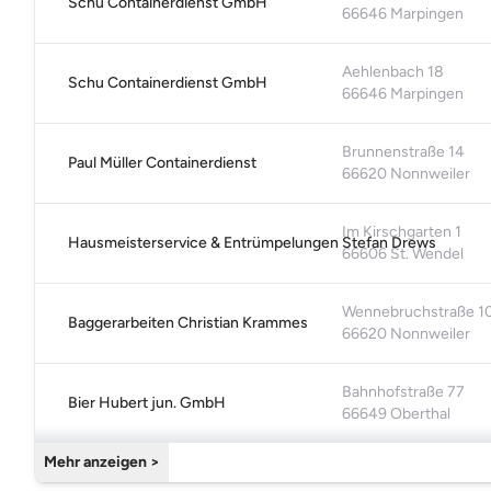
Schu Containerdienst GmbH
66646 Marpingen
Aehlenbach 18
Schu Containerdienst GmbH
66646 Marpingen
Brunnenstraße 14
Paul Müller Containerdienst
66620 Nonnweiler
Im Kirschgarten 1
Hausmeisterservice & Entrümpelungen Stefan Drews
66606 St. Wendel
Wennebruchstraße 1
Baggerarbeiten Christian Krammes
66620 Nonnweiler
Bahnhofstraße 77
Bier Hubert jun. GmbH
66649 Oberthal
Mehr anzeigen >