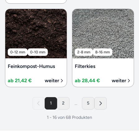
0-12 mm
0-10 mm
2-8 mm
8-16 mm
Feinkompost-Humus
Filterkies
ab 21,42 €
weiter
ab 28,44 €
weiter
...
1
2
5
1
-
16
von
68
Produkten