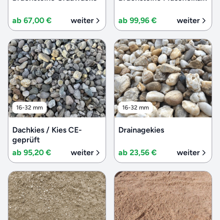
ab 67,00 €
weiter
ab 99,96 €
weiter
16-32 mm
16-32 mm
Dachkies / Kies CE-
Drainagekies
geprüft
ab 95,20 €
weiter
ab 23,56 €
weiter