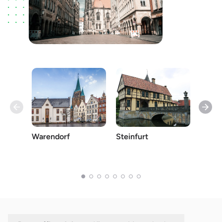
Coesf
Warendorf
Steinfurt