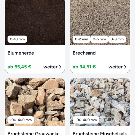
0-10 mm
0-2 mm
0-5 mm
0-8 mm
Blumenerde
Brechsand
ab 65,45 €
weiter
ab 34,51 €
weiter
100-400 mm
100-400 mm
Bruchsteine Grauwacke
Bruchsteine Muschelkalk