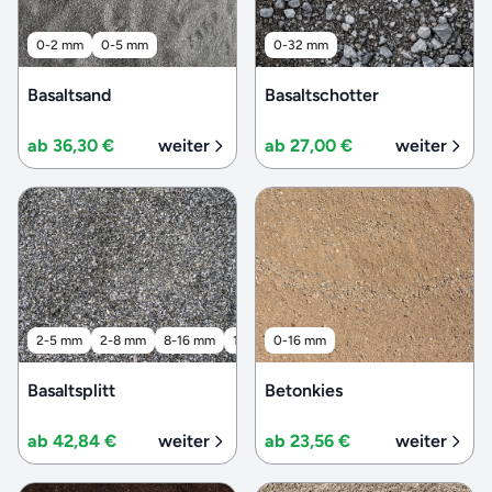
0-2 mm
0-5 mm
0-32 mm
Basaltsand
Basaltschotter
ab 36,30 €
weiter
ab 27,00 €
weiter
2-5 mm
2-8 mm
8-16 mm
16-32 mm
0-16 mm
32-56 mm
Basaltsplitt
Betonkies
ab 42,84 €
weiter
ab 23,56 €
weiter