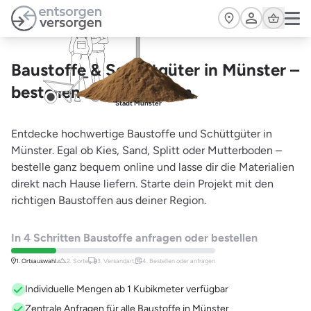
Zum Hauptinhalt springen
Cart
Baustoffe & Schüttgüter in Münster –
bestellen oder anfragen
Stadt Münster
Entdecke hochwertige Baustoffe und Schüttgüter in
Münster. Egal ob Kies, Sand, Splitt oder Mutterboden –
bestelle ganz bequem online und lasse dir die Materialien
direkt nach Hause liefern. Starte dein Projekt mit den
richtigen Baustoffen aus deiner Region.
In 4 Schritten Baustoffe anfragen oder bestellen
1. Ortsauswahl
2. Sorte
3. Versandart,
4. Bestellen oder anfragen
Individuelle Mengen ab 1 Kubikmeter verfügbar
Zentrale Anfragen für alle Baustoffe in Münster