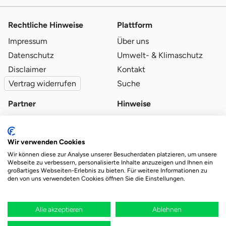
Rechtliche Hinweise
Plattform
Impressum
Über uns
Datenschutz
Umwelt- & Klimaschutz
Disclaimer
Kontakt
Vertrag widerrufen
Suche
Partner
Hinweise
Partner werden
Blog
Qualitätsvoraussetzungen
Ratgeber
Wir verwenden Cookies
Partner-Login
Plattform-Hinweise
Wir können diese zur Analyse unserer Besucherdaten platzieren, um unsere
Webseite zu verbessern, personalisierte Inhalte anzuzeigen und Ihnen ein
großartiges Webseiten-Erlebnis zu bieten. Für weitere Informationen zu
den von uns verwendeten Cookies öffnen Sie die Einstellungen.
Das Ökosystem für beste Ver- und Entsorgung
vor Ort.
Durch deine Bestellung wird regional aufgeforstet
Alle akzeptieren
Ablehnen