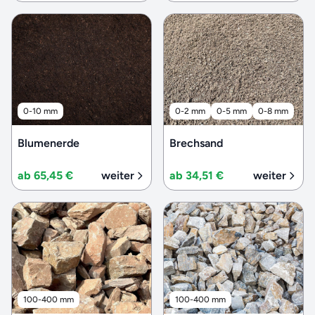
0-10 mm
0-2 mm
0-5 mm
0-8 mm
Blumenerde
Brechsand
ab 65,45 €
weiter
ab 34,51 €
weiter
100-400 mm
100-400 mm