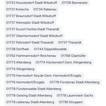
01723 Kesselsdorf Stadt Wilsdruff
01728 Bannewitz
01731 Kreischa
01734 Rabenau
01737 Braunsdorf Stadt Wilsdruff
01737 Kleinopitz Stadt Wilsdruff
01737 Kurort Hartha Stadt Tharandt
01737 Oberhermsdorf Stadt Wilsdruff
01737 Pohrsdorf Stadt Tharandt
01737 Tharandt
01738 Dorfhain
01744 Dippoldiswalde
01762 Hartmannsdorf-Reichenau
01768 Glashütte
01773 Altenberg
01774 Höckendorf Gem. Klingenberg
01774 Klingenberg
01776 Hermsdorf-Seyde Gem. Hermsdorf/Erzgeb.
01776 Hermsdorf/Erzgeb.
01778 Fürstenau Stadt Altenberg
01778 Fürstenwalde Stadt Altenberg
01778 Geising Stadt Altenberg
01778 Lauenstein Sachs
01778 Liebenau Stadt Altenberg
01796 Struppen