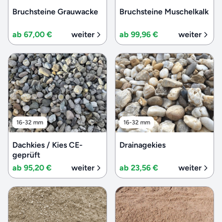
Bruchsteine Grauwacke
Bruchsteine Muschelkalk
ab 67,00 €
weiter
ab 99,96 €
weiter
16-32 mm
16-32 mm
Dachkies / Kies CE-
Drainagekies
geprüft
ab 95,20 €
weiter
ab 23,56 €
weiter