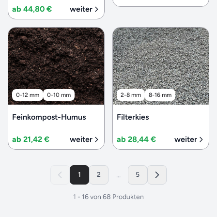
ab 44,80 €
weiter
0-12 mm
0-10 mm
2-8 mm
8-16 mm
Feinkompost-Humus
Filterkies
ab 21,42 €
weiter
ab 28,44 €
weiter
...
1
2
5
1
-
16
von
68
Produkten