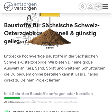
Zum Hauptinhalt springen
Cart
Baustoffe für Sächsische Schweiz-
Osterzgebirge – schnell & günstig
geliefert
Sächsische Sc
hweiz-Osterzg
ebirge
Entdecke hochwertige Baustoffe in der Sächsischen
Schweiz-Osterzgebirge. Wir bieten Dir eine große
Auswahl an Kies, Sand, Splitt und weiteren Schüttgütern,
die Du bequem online bestellen kannst. Lass Dir alles
direkt zu Deinem Projekt liefern.
In 4 Schritten Baustoffe anfragen oder bestellen
1. Ortsauswahl
2. Sorte
3. Versandart,
4. Bestellen oder anfragen