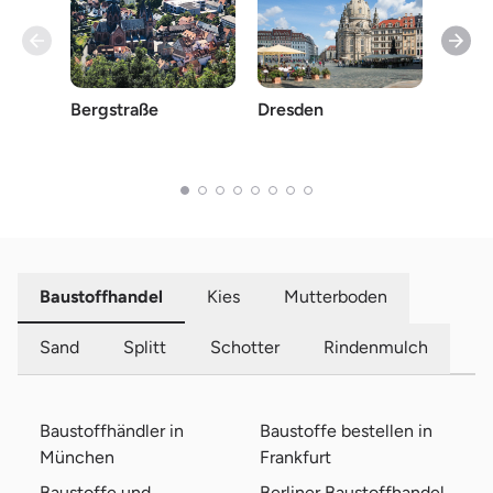
Bergstraße
Dresden
Meiß
Baustoffhandel
Kies
Mutterboden
Sand
Splitt
Schotter
Rindenmulch
Baustoffhändler in
Baustoffe bestellen in
München
Frankfurt
Baustoffe und
Berliner Baustoffhandel