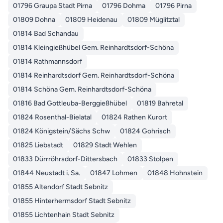
01796 Graupa Stadt Pirna
01796 Dohma
01796 Pirna
01809 Dohna
01809 Heidenau
01809 Müglitztal
01814 Bad Schandau
01814 Kleingießhübel Gem. Reinhardtsdorf-Schöna
01814 Rathmannsdorf
01814 Reinhardtsdorf Gem. Reinhardtsdorf-Schöna
01814 Schöna Gem. Reinhardtsdorf-Schöna
01816 Bad Gottleuba-Berggießhübel
01819 Bahretal
01824 Rosenthal-Bielatal
01824 Rathen Kurort
01824 Königstein/Sächs Schw
01824 Gohrisch
01825 Liebstadt
01829 Stadt Wehlen
01833 Dürrröhrsdorf-Dittersbach
01833 Stolpen
01844 Neustadt i. Sa.
01847 Lohmen
01848 Hohnstein
01855 Altendorf Stadt Sebnitz
01855 Hinterhermsdorf Stadt Sebnitz
01855 Lichtenhain Stadt Sebnitz