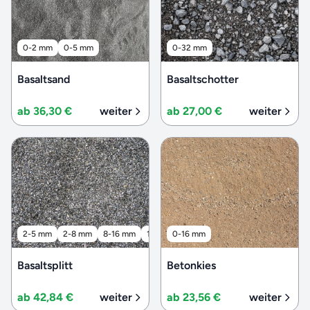
0-2 mm
0-5 mm
0-32 mm
Basaltsand
Basaltschotter
ab 36,30 €
weiter
ab 27,00 €
weiter
2-5 mm
2-8 mm
8-16 mm
16-32 mm
0-16 mm
32-56 mm
Basaltsplitt
Betonkies
ab 42,84 €
weiter
ab 23,56 €
weiter