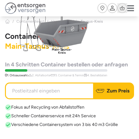
Zum Hauptinhalt springen
Cart
/
Containerdienst
/
Hessen
>
Main-Taunus-Kreis
Containerdienst
Main-Taunus-Kreis
Main-Taunus-
Kreis
In 4 Schritten Container bestellen oder anfragen
1. Ortsauswahl
2. Abfallsorte
3. Container & Termin
4. Bestelldaten
Zum Preis
Fokus auf Recycling von Abfallstoffen
Schneller Containerservice mit 24h Service
Verschiedene Containersystem von 3 bis 40 m3 Größe