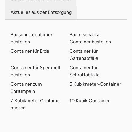
Johannes-Gutenberg-Straße 3
Industrieverpackung Frankfurt | Deufol Südwest GmbH - Standor
65719 Hofheim am Taunus
Aktuelles aus der Entsorgung
Alt Langenhain 26
Containerdienst Eva Litzius GmbH
65719 Hofheim am Taunus
Bauschuttcontainer
Baumischabfall
bestellen
Container bestellen
Container für Erde
Container für
Gartenabfälle
Container für Sperrmüll
Container für
bestellen
Schrottabfälle
Container zum
5 Kubikmeter-Container
Entrümpeln
7 Kubikmeter Container
10 Kubik Container
mieten