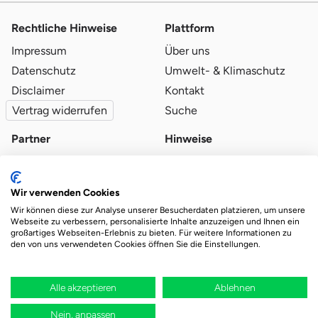
Rechtliche Hinweise
Plattform
Impressum
Über uns
Datenschutz
Umwelt- & Klimaschutz
Disclaimer
Kontakt
Vertrag widerrufen
Suche
Partner
Hinweise
Partner werden
Blog
Qualitätsvoraussetzungen
Ratgeber
Wir verwenden Cookies
Partner-Login
Plattform-Hinweise
Wir können diese zur Analyse unserer Besucherdaten platzieren, um unsere
Webseite zu verbessern, personalisierte Inhalte anzuzeigen und Ihnen ein
großartiges Webseiten-Erlebnis zu bieten. Für weitere Informationen zu
den von uns verwendeten Cookies öffnen Sie die Einstellungen.
Das Ökosystem für beste Ver- und Entsorgung
vor Ort.
Durch deine Bestellung wird regional aufgeforstet
Alle akzeptieren
Ablehnen
Nein, anpassen