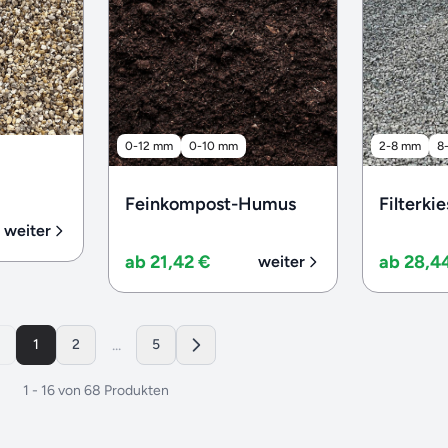
0-12 mm
0-10 mm
2-8 mm
8
Feinkompost-Humus
Filterkie
weiter
ab 21,42 €
ab 28,4
weiter
...
1
2
5
1
-
16
von
68
Produkten