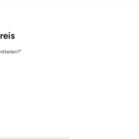
reis
itteilen?”