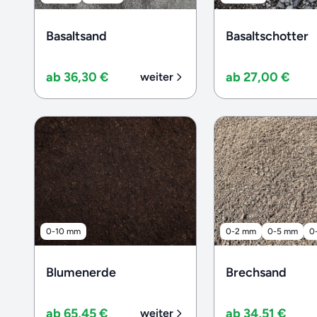
Basaltsand
Basaltschotter
ab 36,30 €
ab 27,00 €
weiter
0-10 mm
0-2 mm
0-5 mm
0
Blumenerde
Brechsand
ab 65,45 €
ab 34,51 €
weiter