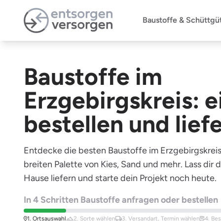
Zum Hauptinhalt springen
Baustoffe & Schüttgü
Baustoffe im
Erzgebirgskreis: e
bestellen und lief
Entdecke die besten Baustoffe im Erzgebirgskreis.
breiten Palette von Kies, Sand und mehr. Lass dir d
Hause liefern und starte dein Projekt noch heute.
In 4 Schritten Baustoffe anfragen oder bestellen
1. Ortsauswahl
2. Sorte
wählen
3. Versandart,
Termin wählen
4. Be