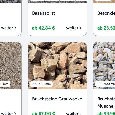
Basaltsplitt
Betonki
ab 42,84 €
ab 23,5
weiter
weiter
-8 mm
100-400 mm
100-400 m
Bruchsteine Grauwacke
Bruchst
Muschel
ab 67,00 €
ab 99,9
weiter
weiter