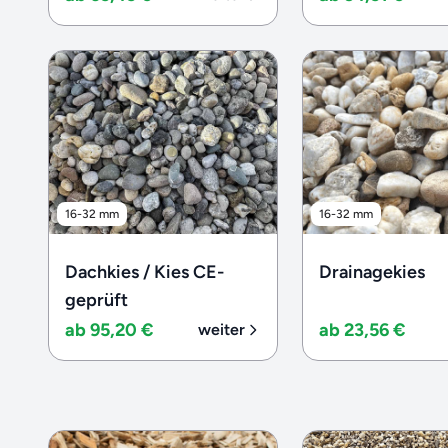
16-32 mm
16-32 mm
Dachkies / Kies CE-
Drainagekies
geprüft
ab 95,20 €
ab 23,56 €
weiter