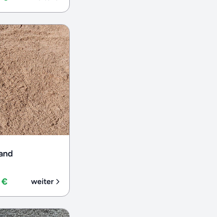
sand
 €
weiter