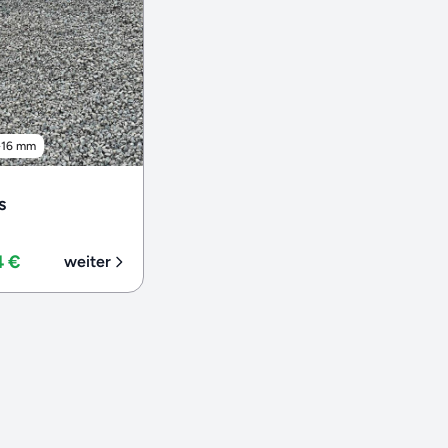
-16 mm
s
4 €
weiter