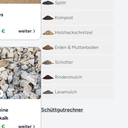
Splitt
es
Kompost
6 €
weiter
Holzhackschnitzel
Erden & Mutterboden
Schotter
Rindenmulch
Lavamulch
m
Schüttgutrechner
eine
kalk
6 €
weiter