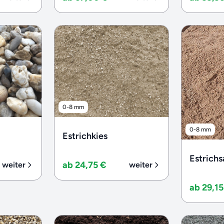
0-8 mm
0-8 mm
Estrichkies
Estrich
ab 24,75 €
weiter
weiter
ab 29,15