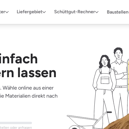
ter
Liefergebiet
Schüttgut-Rechner
Baustelle
infach
ern lassen
 Wähle online aus einer
ie Materialien direkt nach
stellen oder anfragen