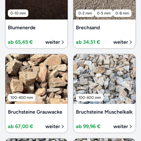
0-10 mm
0-2 mm
0-5 mm
0-8 mm
Blumenerde
Brechsand
ab 65,45 €
weiter
ab 34,51 €
weiter
100-400 mm
100-400 mm
Bruchsteine Grauwacke
Bruchsteine Muschelkalk
ab 67,00 €
weiter
ab 99,96 €
weiter