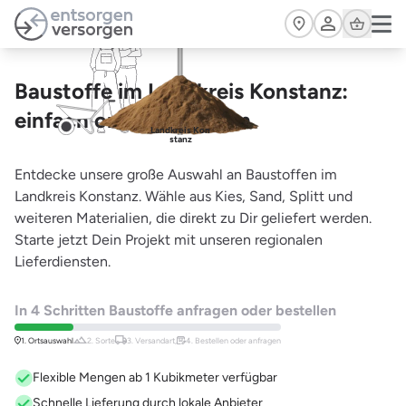
Zum Hauptinhalt springen
Cart
Baustoffe im Landkreis Konstanz:
einfach online bestellen
Landkreis Kon
stanz
Entdecke unsere große Auswahl an Baustoffen im
Landkreis Konstanz. Wähle aus Kies, Sand, Splitt und
weiteren Materialien, die direkt zu Dir geliefert werden.
Starte jetzt Dein Projekt mit unseren regionalen
Lieferdiensten.
In 4 Schritten Baustoffe anfragen oder bestellen
1. Ortsauswahl
2. Sorte
3. Versandart,
4. Bestellen oder anfragen
Flexible Mengen ab 1 Kubikmeter verfügbar
Schnelle Lieferung durch lokale Anbieter