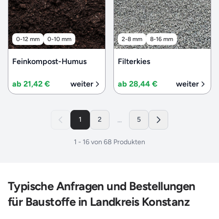
0-12 mm
0-10 mm
2-8 mm
8-16 mm
Feinkompost-Humus
Filterkies
ab 21,42 €
weiter
ab 28,44 €
weiter
...
1
2
5
1
-
16
von
68
Produkten
Typische Anfragen und Bestellungen
für Baustoffe in Landkreis Konstanz