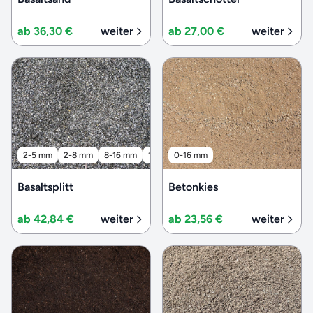
ab 36,30 €
weiter
ab 27,00 €
weiter
2-5 mm
2-8 mm
8-16 mm
16-32 mm
0-16 mm
32-56 mm
Basaltsplitt
Betonkies
ab 42,84 €
weiter
ab 23,56 €
weiter