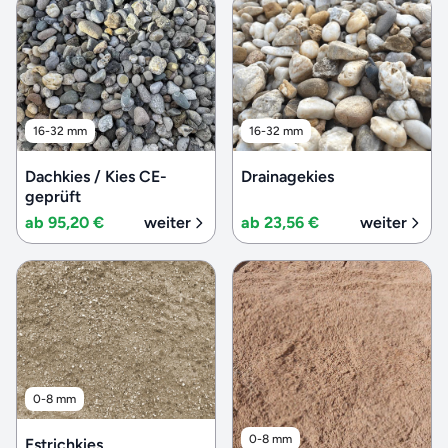
16-32 mm
16-32 mm
Dachkies / Kies CE-
Drainagekies
geprüft
ab 95,20 €
weiter
ab 23,56 €
weiter
0-8 mm
0-8 mm
Estrichkies