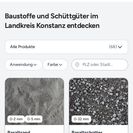
Baustoffe und Schüttgüter im
Landkreis Konstanz entdecken
Alle Produkte
(68)
Anwendung
Farbe
0-2 mm
0-5 mm
0-32 mm
Basaltsand
Basaltschotter