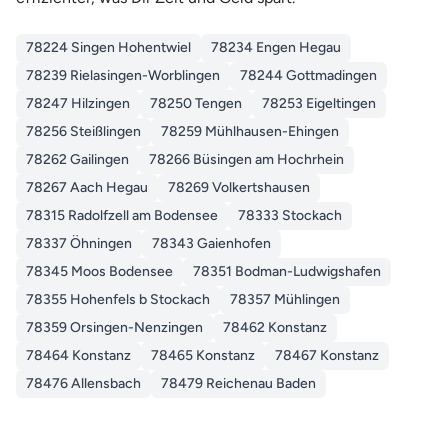
78224 Singen Hohentwiel
78234 Engen Hegau
78239 Rielasingen-Worblingen
78244 Gottmadingen
78247 Hilzingen
78250 Tengen
78253 Eigeltingen
78256 Steißlingen
78259 Mühlhausen-Ehingen
78262 Gailingen
78266 Büsingen am Hochrhein
78267 Aach Hegau
78269 Volkertshausen
78315 Radolfzell am Bodensee
78333 Stockach
78337 Öhningen
78343 Gaienhofen
78345 Moos Bodensee
78351 Bodman-Ludwigshafen
78355 Hohenfels b Stockach
78357 Mühlingen
78359 Orsingen-Nenzingen
78462 Konstanz
78464 Konstanz
78465 Konstanz
78467 Konstanz
78476 Allensbach
78479 Reichenau Baden