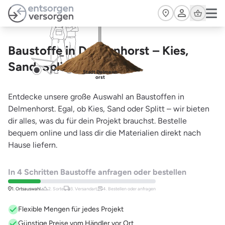
Zum Hauptinhalt springen
Cart
Baustoffe in Delmenhorst – Kies,
Sand, Splitt & mehr
Stadt Delmenh
orst
Entdecke unsere große Auswahl an Baustoffen in
Delmenhorst. Egal, ob Kies, Sand oder Splitt – wir bieten
dir alles, was du für dein Projekt brauchst. Bestelle
bequem online und lass dir die Materialien direkt nach
Hause liefern.
In 4 Schritten Baustoffe anfragen oder bestellen
1. Ortsauswahl
2. Sorte
3. Versandart,
4. Bestellen oder anfragen
Flexible Mengen für jedes Projekt
Günstige Preise vom Händler vor Ort