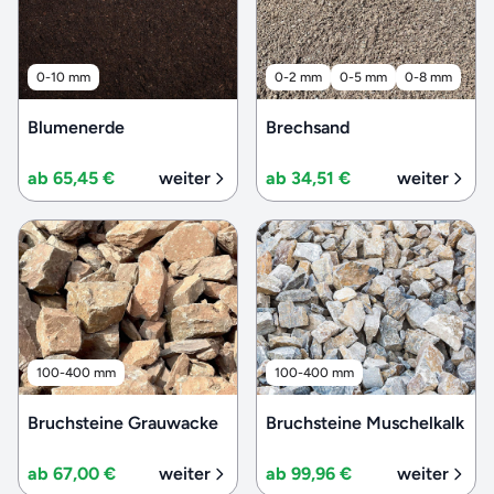
0-10 mm
0-2 mm
0-5 mm
0-8 mm
Blumenerde
Brechsand
ab 65,45 €
weiter
ab 34,51 €
weiter
100-400 mm
100-400 mm
Bruchsteine Grauwacke
Bruchsteine Muschelkalk
ab 67,00 €
weiter
ab 99,96 €
weiter