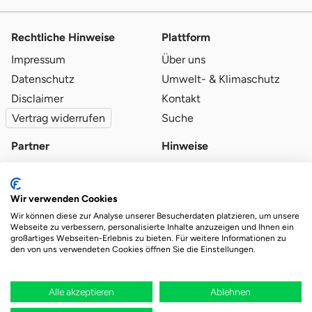
Rechtliche Hinweise
Plattform
Impressum
Über uns
Datenschutz
Umwelt- & Klimaschutz
Disclaimer
Kontakt
Vertrag widerrufen
Suche
Partner
Hinweise
Partner werden
Blog
Qualitätsvoraussetzungen
Ratgeber
Wir verwenden Cookies
Partner-Login
Plattform-Hinweise
Wir können diese zur Analyse unserer Besucherdaten platzieren, um unsere
Webseite zu verbessern, personalisierte Inhalte anzuzeigen und Ihnen ein
großartiges Webseiten-Erlebnis zu bieten. Für weitere Informationen zu
den von uns verwendeten Cookies öffnen Sie die Einstellungen.
Das Ökosystem für beste Ver- und Entsorgung
vor Ort.
Durch deine Bestellung wird regional aufgeforstet
Alle akzeptieren
Ablehnen