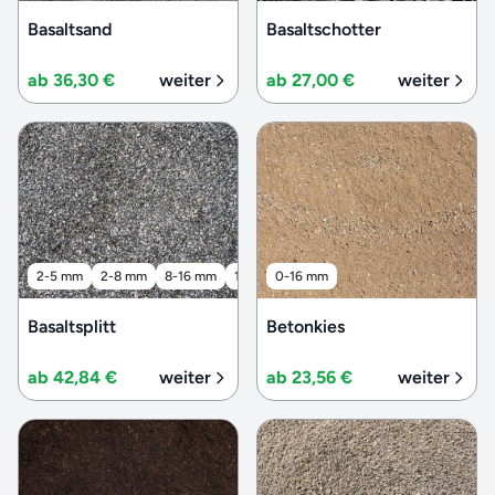
Basaltsand
Basaltschotter
ab 36,30 €
weiter
ab 27,00 €
weiter
2-5 mm
2-8 mm
8-16 mm
16-32 mm
0-16 mm
32-56 mm
Basaltsplitt
Betonkies
ab 42,84 €
weiter
ab 23,56 €
weiter