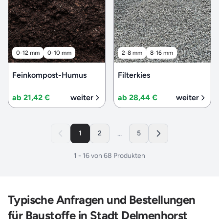
0-12 mm
0-10 mm
2-8 mm
8-16 mm
Feinkompost-Humus
Filterkies
ab 21,42 €
weiter
ab 28,44 €
weiter
...
1
2
5
1
-
16
von
68
Produkten
Typische Anfragen und Bestellungen
für Baustoffe in Stadt Delmenhorst