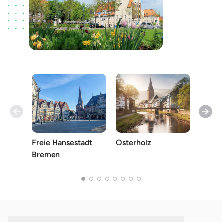
Freie Hansestadt
Osterholz
Stadt
Bremen
(Olde