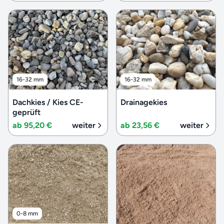
16-32 mm
16-32 mm
Dachkies / Kies CE-
Drainagekies
geprüft
ab 95,20 €
weiter
ab 23,56 €
weiter
0-8 mm