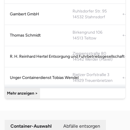
Cookie-Einstellungen öffnen
Ruhlsdorfer Str. 95
Gambert GmbH
+49
14532 Stahnsdorf
Birkengrund 106
Thomas Schmidt
+49
14513 Teltow
Ziemensstraße 80
R. H. Reinhard Hertel Entsorgung und Fuhrbetriebsgesellschaft 
+49
14542 Werder (Havel)
Rietzer Dorfstraße 3
Unger Containerdienst Tobias Wendel
+49
14929 Treuenbrietzen
Mehr anzeigen >
Container-Auswahl
Abfälle entsorgen