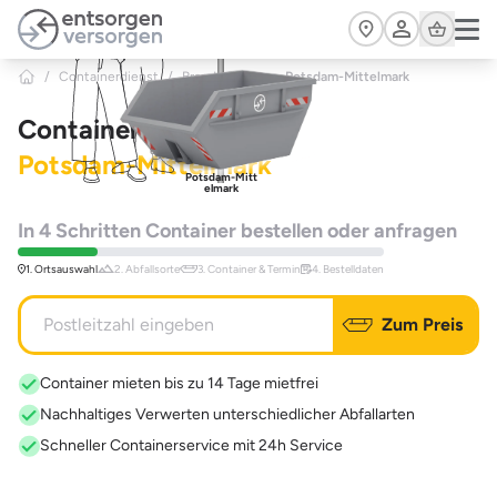
Zum Hauptinhalt springen
Cart
/
Containerdienst
/
Brandenburg
>
Potsdam-Mittelmark
Containerdienst
Potsdam-Mittelmark
Potsdam-Mitt
elmark
In 4 Schritten Container bestellen oder anfragen
1. Ortsauswahl
2. Abfallsorte
3. Container & Termin
4. Bestelldaten
Zum Preis
Container mieten bis zu 14 Tage mietfrei
Nachhaltiges Verwerten unterschiedlicher Abfallarten
Schneller Containerservice mit 24h Service