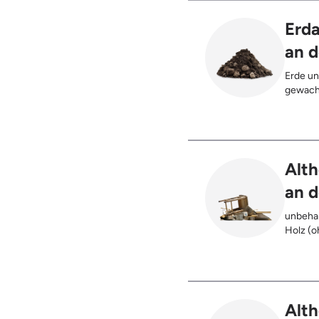
Gebinde
max. 5%
Erd
an d
Erde un
gewach
Alth
an d
unbehan
Holz (oh
), klei
Möbel u
Holz (z
Kabeltr
Alth