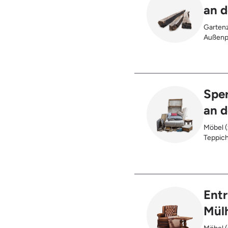
an d
Gartenz
Außenpf
oder be
verbran
Holzter
Sper
an d
Möbel (
Teppich
Glas), 
Ent
Mülh