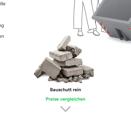
öße
ung
ten
Bauschutt rein
Erdaushub
Preise vergleichen