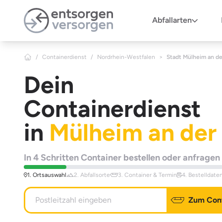
Zum Hauptinhalt springen
Abfallarten
/
Containerdienst
/
Nordrhein-Westfalen
>
Stadt Mülheim an de
Dein
Containerdienst
in
Mülheim an der
In 4 Schritten Container bestellen oder anfragen
1. Ortsauswahl
2. Abfallsorte
3. Container & Termin
4. Bestelldate
Zum Cont