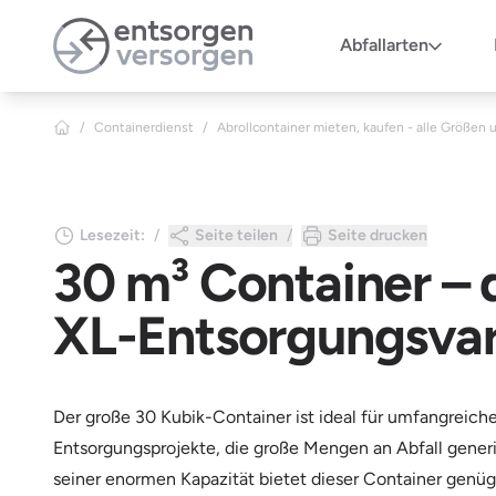
Zum Hauptinhalt springen
Abfallarten
/
Containerdienst
/
Abrollcontainer mieten, kaufen - alle Größen 
Lesezeit:
Seite teilen
Seite drucken
30 m³ Container – 
XL-Entsorgungsvar
Der große 30 Kubik-Container ist ideal für umfangreich
Entsorgungsprojekte, die große Mengen an Abfall gener
seiner enormen Kapazität bietet dieser Container genü