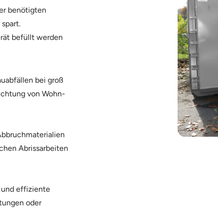
der benötigten
spart.
rät befüllt werden
auabfällen bei groß
rrichtung von Wohn-
Abbruchmaterialien
ichen Abrissarbeiten
 und effiziente
ltungen oder