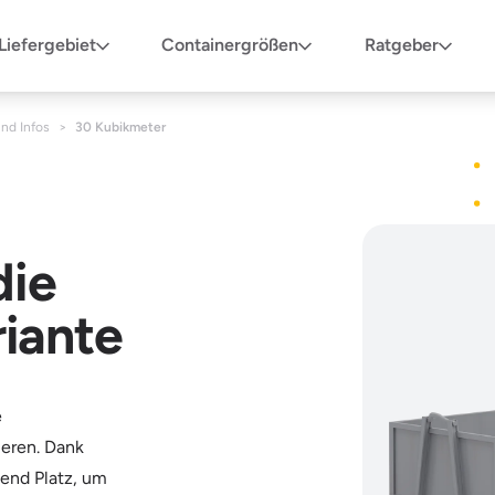
Liefergebiet
Containergrößen
Ratgeber
und Infos
>
30 Kubikmeter
die
iante
e
ieren. Dank
gend Platz, um