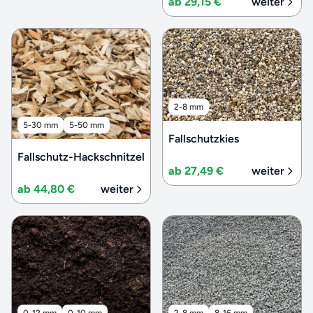
ab 29,15 €
weiter
2-8 mm
5-30 mm
5-50 mm
Fallschutzkies
Fallschutz-Hackschnitzel
ab 27,49 €
weiter
ab 44,80 €
weiter
0-12 mm
0-10 mm
2-8 mm
8-16 mm