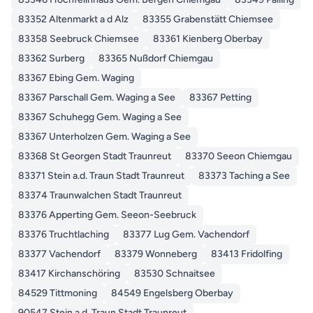
83352 Altenmarkt a d Alz
83355 Grabenstätt Chiemsee
83358 Seebruck Chiemsee
83361 Kienberg Oberbay
83362 Surberg
83365 Nußdorf Chiemgau
83367 Ebing Gem. Waging
83367 Parschall Gem. Waging a See
83367 Petting
83367 Schuhegg Gem. Waging a See
83367 Unterholzen Gem. Waging a See
83368 St Georgen Stadt Traunreut
83370 Seeon Chiemgau
83371 Stein a.d. Traun Stadt Traunreut
83373 Taching a See
83374 Traunwalchen Stadt Traunreut
83376 Apperting Gem. Seeon-Seebruck
83376 Truchtlaching
83377 Lug Gem. Vachendorf
83377 Vachendorf
83379 Wonneberg
83413 Fridolfing
83417 Kirchanschöring
83530 Schnaitsee
84529 Tittmoning
84549 Engelsberg Oberbay
90547 Stein a.d. Traun Stadt Traunreut