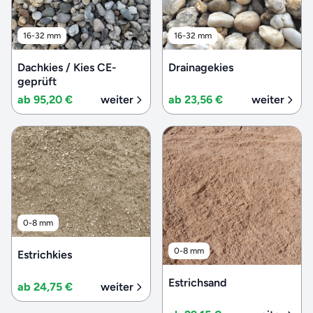
16-32 mm
16-32 mm
Dachkies / Kies CE-
Drainagekies
geprüft
ab 95,20 €
weiter
ab 23,56 €
weiter
0-8 mm
0-8 mm
Estrichkies
Estrichsand
ab 24,75 €
weiter