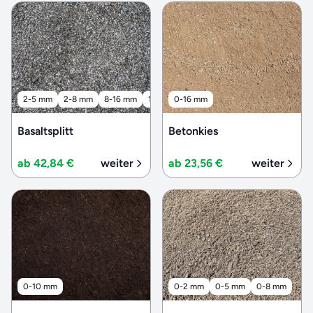
2-5 mm
2-8 mm
8-16 mm
16-32 mm
0-16 mm
32-56 mm
Basaltsplitt
Betonkies
ab 42,84 €
weiter
ab 23,56 €
weiter
0-10 mm
0-2 mm
0-5 mm
0-8 mm