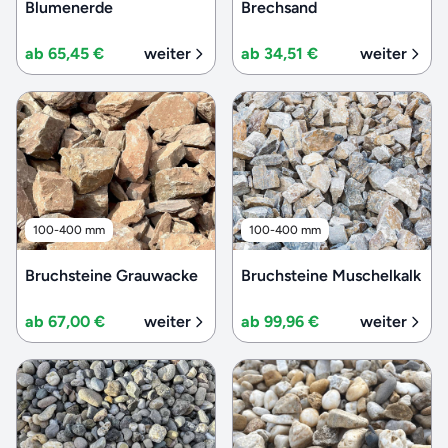
Blumenerde
Brechsand
ab 65,45 €
weiter
ab 34,51 €
weiter
100-400 mm
100-400 mm
Bruchsteine Grauwacke
Bruchsteine Muschelkalk
ab 67,00 €
weiter
ab 99,96 €
weiter