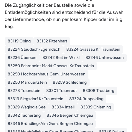
Die Zugänglichkeit der Baustelle sowie die
Entlademöglichkeiten sind entscheidend für die Auswahl
der Liefermethode, ob nun per losem Kipper oder im Big
Bag.
83119 Obing
83132 Pittenhart
83224 Staudach-Egerndach
83224 Grassau Kr Traunstein
83236 Übersee
83242 Reit im Winkl
83246 Unterwössen
83250 Fahrnpoint Markt Grassau Kr Traunstein
83250 Hochgernhaus Gem. Unterwössen
83250 Marquartstein
83259 Schleching
83278 Traunstein
83301 Traunreut
83308 Trostberg
83313 Siegsdorf Kr Traunstein
83324 Ruhpolding
83329 Waging a See
83334 Inzell
83339 Chieming
83342 Tacherting
83346 Bergen Chiemgau
83346 Bründling-Alm Gem. Bergen Chiemgau
83346 Hochfellnhaus Gem. Bergen Chiemgau
83349 Palling