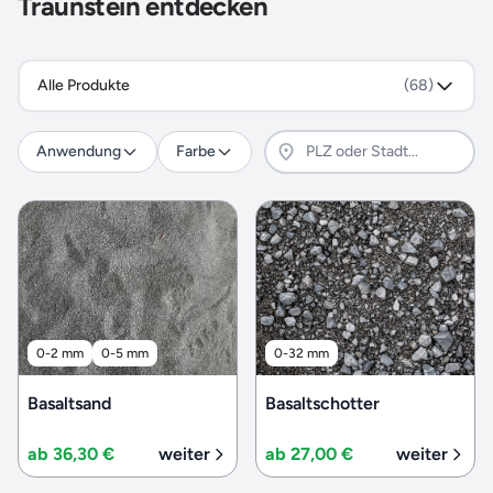
Traunstein entdecken
Alle Produkte
(68)
Anwendung
Farbe
0-2 mm
0-5 mm
0-32 mm
Basaltsand
Basaltschotter
ab 36,30 €
weiter
ab 27,00 €
weiter