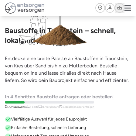
Zum Hauptinhalt springen
Cart
Baustoffe in Traunstein – schnell,
lokal und preiswert
Traunstein
Entdecke eine breite Palette an Baustoffen in Traunstein,
von Kies über Sand bis hin zu Mutterboden. Bestelle
bequem online und lasse dir alles direkt nach Hause
liefern. So wird dein Bauprojekt einfacher und effizienter.
In 4 Schritten Baustoffe anfragen oder bestellen
1. Ortsauswahl
2. Sorte
3. Versandart,
4. Bestellen oder anfragen
Vielfältige Auswahl für jedes Bauprojekt
Einfache Bestellung, schnelle Lieferung