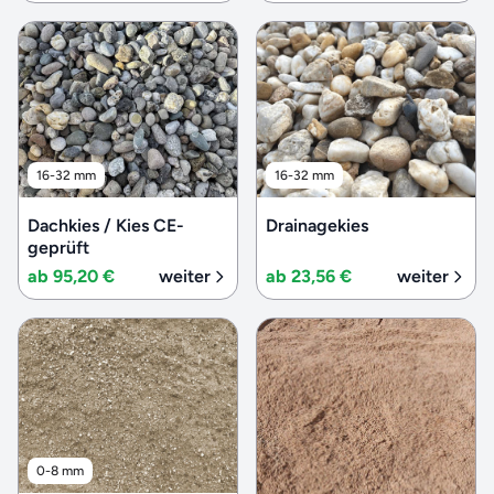
16-32 mm
16-32 mm
Dachkies / Kies CE-
Drainagekies
geprüft
ab 95,20 €
weiter
ab 23,56 €
weiter
0-8 mm