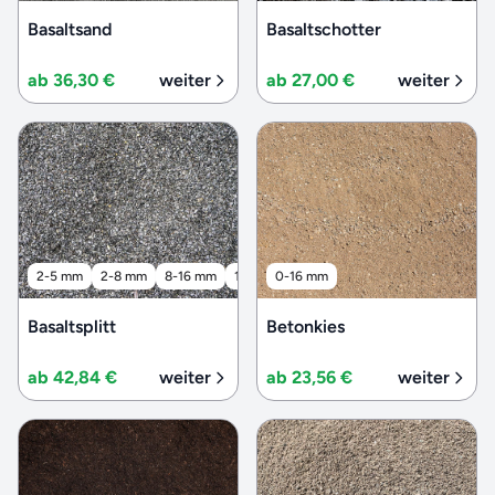
Basaltsand
Basaltschotter
ab 36,30 €
weiter
ab 27,00 €
weiter
2-5 mm
2-8 mm
8-16 mm
16-32 mm
0-16 mm
32-56 mm
Basaltsplitt
Betonkies
ab 42,84 €
weiter
ab 23,56 €
weiter