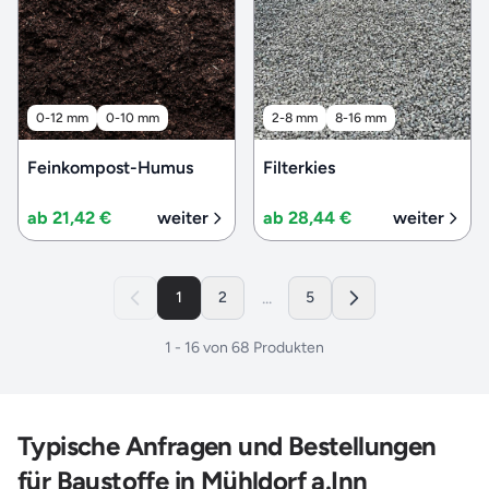
0-12 mm
0-10 mm
2-8 mm
8-16 mm
Feinkompost-Humus
Filterkies
ab 21,42 €
weiter
ab 28,44 €
weiter
...
1
2
5
1
-
16
von
68
Produkten
Typische Anfragen und Bestellungen
für Baustoffe in Mühldorf a.Inn