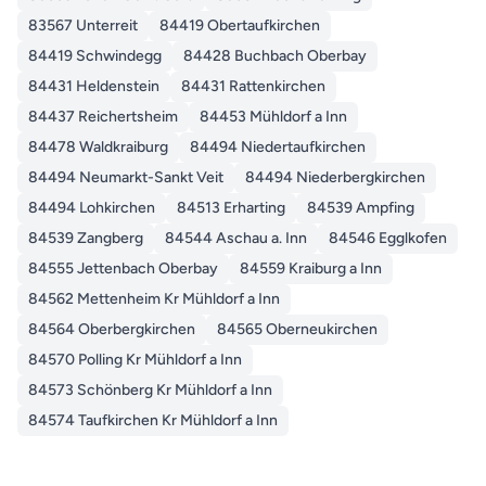
83567 Unterreit
84419 Obertaufkirchen
84419 Schwindegg
84428 Buchbach Oberbay
84431 Heldenstein
84431 Rattenkirchen
84437 Reichertsheim
84453 Mühldorf a Inn
84478 Waldkraiburg
84494 Niedertaufkirchen
84494 Neumarkt-Sankt Veit
84494 Niederbergkirchen
84494 Lohkirchen
84513 Erharting
84539 Ampfing
84539 Zangberg
84544 Aschau a. Inn
84546 Egglkofen
84555 Jettenbach Oberbay
84559 Kraiburg a Inn
84562 Mettenheim Kr Mühldorf a Inn
84564 Oberbergkirchen
84565 Oberneukirchen
84570 Polling Kr Mühldorf a Inn
84573 Schönberg Kr Mühldorf a Inn
84574 Taufkirchen Kr Mühldorf a Inn