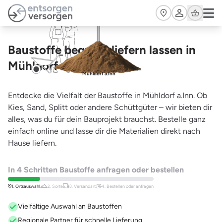
Zum Hauptinhalt springen
Cart
Baustoffe bequem liefern lassen in
Mühldorf a.Inn
Mühldorf a.Inn
Entdecke die Vielfalt der Baustoffe in Mühldorf a.Inn. Ob
Kies, Sand, Splitt oder andere Schüttgüter – wir bieten dir
alles, was du für dein Bauprojekt brauchst. Bestelle ganz
einfach online und lasse dir die Materialien direkt nach
Hause liefern.
In 4 Schritten Baustoffe anfragen oder bestellen
1. Ortsauswahl
2. Sorte
3. Versandart,
4. Bestellen oder anfragen
Vielfältige Auswahl an Baustoffen
Regionale Partner für schnelle Lieferung