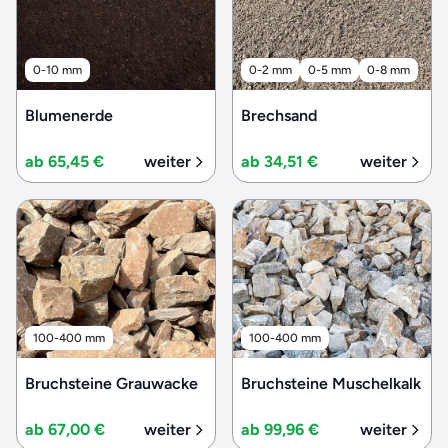
0-10 mm
0-2 mm
0-5 mm
0-8 mm
Blumenerde
Brechsand
ab 65,45 €
weiter
ab 34,51 €
weiter
100-400 mm
100-400 mm
Bruchsteine Grauwacke
Bruchsteine Muschelkalk
ab 67,00 €
weiter
ab 99,96 €
weiter