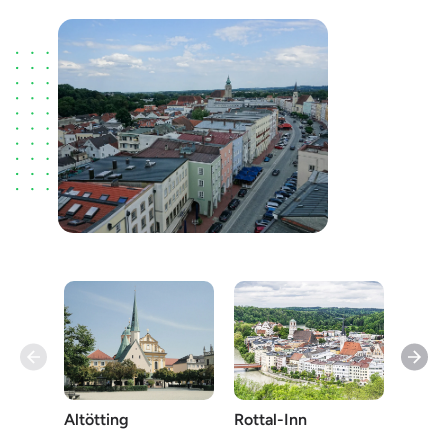
Altötting
Rottal-Inn
Traun