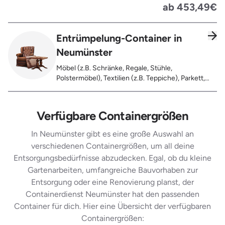
Koffer, Fensterholz oder Türholz / Türen (ohne
ab 453,49€
Glas), Fahrräder, Matratzen, Spielzeug, Bücher,
Laminat
Entrümpelung-Container in
Neumünster
Möbel (z.B. Schränke, Regale, Stühle,
Polstermöbel), Textilien (z.B. Teppiche), Parkett,
Koffer, Fensterholz oder Türholz / Türen (ohne
Glas), Fahrräder, Matratzen, Laminat, Türen für den
Innenbereich, Restentleerte Gebinde wie Dosen,
Verfügbare Containergrößen
Fässer, Eimer, Sonstiger Hausstand
In Neumünster gibt es eine große Auswahl an
verschiedenen Containergrößen, um all deine
Entsorgungsbedürfnisse abzudecken. Egal, ob du kleine
Gartenarbeiten, umfangreiche Bauvorhaben zur
Entsorgung oder eine Renovierung planst, der
Containerdienst Neumünster hat den passenden
Container für dich. Hier eine Übersicht der verfügbaren
Containergrößen: