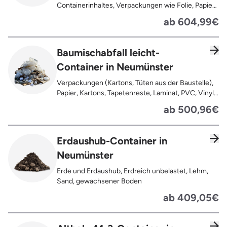
Containerinhaltes, Verpackungen wie Folie, Papier,
Pappe, Kartonage auch mit Anhaftungen,
ab 604,99€
Tapetenreste, Laminat, PVC, Vinyl,
Kunststoffe, Gummi, Styropor, Holz (z.B.
Spanplatten, Bauholz, Paletten), Textilien wie
Baumischabfall leicht-
Teppiche, Gardinen, Gipswände/
Container in Neumünster
Trockenbauwände, Metalle, Bleche, Rohre, Kabel,
Türen für den Innenbereich, Restentleerte
Verpackungen (Kartons, Tüten aus der Baustelle),
Gebinde wie Dosen, Fässer, Eimer,
Papier, Kartons, Tapetenreste, Laminat, PVC, Vinyl,
Sauerkrautplatten
Kunststoffe, Folien, Gummi, Styropor, Holz (z.B.
ab 500,96€
Spanplatten, Bauholz, Paletten), Textilien wie
Teppiche, Gardinen, Gipswände/
Trockenbauwände, Metalle, Bleche, Rohre, Kabel,
Erdaushub-Container in
Türen für den Innenbereich, Restentleerte
Neumünster
Gebinde wie Dosen, Fässer, Eimer,
Sauerkrautplatten, Bauschutt bis max. 5% des
Erde und Erdaushub, Erdreich unbelastet, Lehm,
gesamten Containerinhalts
Sand, gewachsener Boden
ab 409,05€