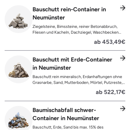
Bauschutt rein-Container in
Neumünster
Ziegelsteine, Bimssteine, reiner Betonabbruch,
Fliesen und Kacheln, Dachziegel, Waschbecken
und Toiletten aus Keramik, Gehwegplatten,
ab 453,49€
Pflastersteine, Kalksand-Mauerwerk, Zement und
Putzreste
Bauschutt mit Erde-Container
in Neumünster
Bauschutt rein mineralisch, Erdanhaftungen ohne
Grasnarbe, Sand, Mutterboden, Mörtel, Putzreste,
Felsen und Steine, Betonreste
ab 522,17€
Baumischabfall schwer-
Container in Neumünster
Bauschutt, Erde, Sand bis max. 15% des