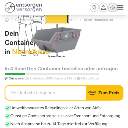
Zum Hauptinhalt springen
Cart
/
Containerdienst
/
Schleswig-Holstein
>
Stadt Neumünster
Dein
Containerdienst
in
Neumünster
Neumünster
In 4 Schritten Container bestellen oder anfragen
1. Ortsauswahl
2. Abfallsorte
3. Container & Termin
4. Bestelldaten
Zum Preis
Umweltbewusstes Recycling vieler Arten von Abfall
Günstige Containerpreise inklusive Transport und Entsorgung
Nach Absprache bis zu 14 Tage mietfrei zur Verfügung