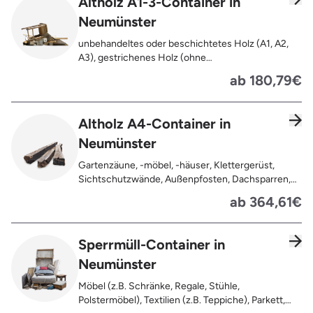
Altholz A1-3-Container in
Neumünster
unbehandeltes oder beschichtetes Holz (A1, A2,
A3), gestrichenes Holz (ohne
Oberflächenbehandlung wie Anstrich, Lasur,
ab 180,79€
Lackierung ), kleine Anhaftungen wie Nägel,
Schrauben oder Scharniere , Möbel und Türen,
Geleimtes Holz oder Furnierholz, Unbehandeltes
Altholz A4-Container in
Holz (z.B. Paletten, Bauholz),
Neumünster
Holzweichfaserplatten, Holzkisten,
Kabeltrommeln, Holzschnittreste, Leimholzplatten
Gartenzäune, -möbel, -häuser, Klettergerüst,
Sichtschutzwände, Außenpfosten, Dachsparren,
Dachlatten, Lackiertes, imprägniertes oder
ab 364,61€
behandeltes Holz (=schadstoffbelastet),
Verfaultes oder verbranntes Holz, Fensterrahmen,
Außentüren, Balkongeländer, Holzterrassen,
Sperrmüll-Container in
Bahnschwellen, Pflanzfähle, Jägerzaun
Neumünster
Möbel (z.B. Schränke, Regale, Stühle,
Polstermöbel), Textilien (z.B. Teppiche), Parkett,