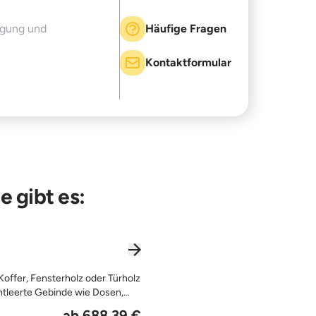
rgung und
Häufige Fragen
Kontaktformular
e gibt es:
 Koffer, Fensterholz oder Türholz
entleerte Gebinde wie Dosen,
ab 688,39 €