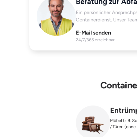
Beratung zur Abfa
Ein persönlicher Ansprechp
Containerdienst. Unser Tea
E-Mail senden
24/7/365 erreichbar
Container
Entrüm
Möbel (z.B. Sc
/ Türen (ohne
Fässer, Eimer