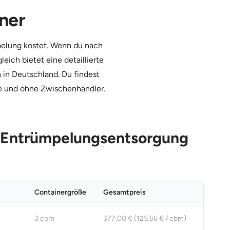
ner
pelung kostet. Wenn du nach
eich bietet eine detaillierte
in Deutschland. Du findest
ge und ohne Zwischenhändler.
e Entrümpelungsentsorgung
Containergröße
Gesamtpreis
3 cbm
377,00 € (125,66 € / cbm)