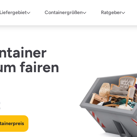
Liefergebiet
Containergrößen
Ratgeber
ntainer
um fairen
n
ainerpreis