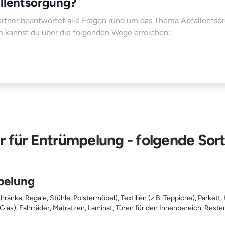
llentsorgung?
artner beantwortet alle Fragen rund um das Thema Abfallentso
m kannst du über die folgenden Wege erreichen:
 für Entrümpelung - folgende Sort
pelung
hränke, Regale, Stühle, Polstermöbel), Textilien (z.B. Teppiche), Parkett,
 Glas), Fahrräder, Matratzen, Laminat, Türen für den Innenbereich, Rest
, Sonstiger Hausstand