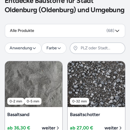
Entdecke Baustoffe für Stadt
Oldenburg (Oldenburg) und Umgebung
Alle Produkte
(68)
Anwendung
Farbe
0-2 mm
0-5 mm
0-32 mm
Basaltsand
Basaltschotter
ab 36,30 €
weiter
ab 27,00 €
weiter