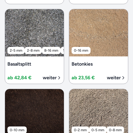
2-5 mm
2-8 mm
8-16 mm
16-32 mm
0-16 mm
32-56 mm
Basaltsplitt
Betonkies
ab 42,84 €
weiter
ab 23,56 €
weiter
0-10 mm
0-2 mm
0-5 mm
0-8 mm