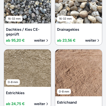
16-32 mm
16-32 mm
Dachkies / Kies CE-
Drainagekies
geprüft
ab 95,20 €
weiter
ab 23,56 €
weiter
0-8 mm
0-8 mm
Estrichkies
Estrichsand
ab 24,75 €
weiter