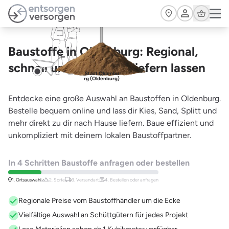
Zum Hauptinhalt springen
Cart
Baustoffe in Oldenburg: Regional,
schnell und preiswert liefern lassen
Stadt Oldenbu
rg (Oldenburg)
Entdecke eine große Auswahl an Baustoffen in Oldenburg.
Bestelle bequem online und lass dir Kies, Sand, Splitt und
mehr direkt zu dir nach Hause liefern. Baue effizient und
unkompliziert mit deinem lokalen Baustoffpartner.
In 4 Schritten Baustoffe anfragen oder bestellen
1. Ortsauswahl
2. Sorte
3. Versandart,
4. Bestellen oder anfragen
Regionale Preise vom Baustoffhändler um die Ecke
Vielfältige Auswahl an Schüttgütern für jedes Projekt