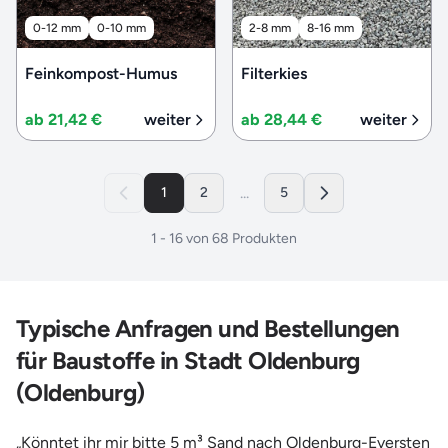
0-12 mm
0-10 mm
2-8 mm
8-16 mm
Feinkompost-Humus
Filterkies
ab 21,42 €
weiter
ab 28,44 €
weiter
...
1
2
5
1
-
16
von
68
Produkten
Typische Anfragen und Bestellungen
für Baustoffe in Stadt Oldenburg
(Oldenburg)
„Könntet ihr mir bitte 5 m³ Sand nach Oldenburg-Eversten