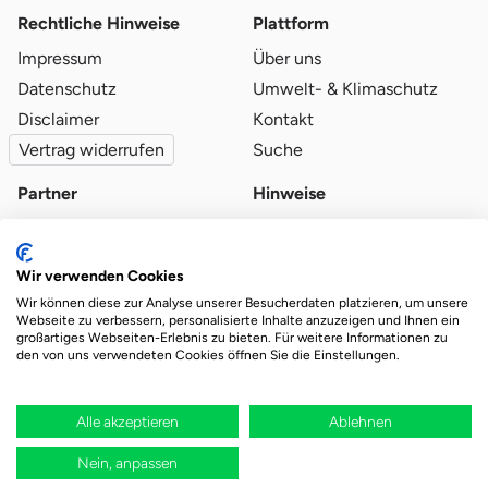
Rechtliche Hinweise
Plattform
Impressum
Über uns
Datenschutz
Umwelt- & Klimaschutz
Disclaimer
Kontakt
Vertrag widerrufen
Suche
Partner
Hinweise
Partner werden
Blog
Qualitätsvoraussetzungen
Ratgeber
Wir verwenden Cookies
Partner-Login
Plattform-Hinweise
Wir können diese zur Analyse unserer Besucherdaten platzieren, um unsere
Webseite zu verbessern, personalisierte Inhalte anzuzeigen und Ihnen ein
großartiges Webseiten-Erlebnis zu bieten. Für weitere Informationen zu
den von uns verwendeten Cookies öffnen Sie die Einstellungen.
Das Ökosystem für beste Ver- und Entsorgung
vor Ort.
Durch deine Bestellung wird regional aufgeforstet
Alle akzeptieren
Ablehnen
Nein, anpassen