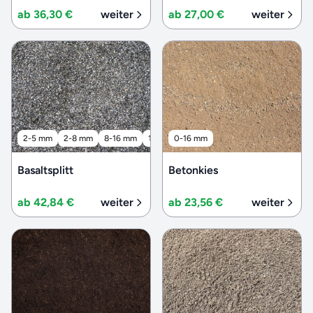
ab 36,30 €
weiter
ab 27,00 €
weiter
2-5 mm
2-8 mm
8-16 mm
16-32 mm
0-16 mm
32-56 mm
Basaltsplitt
Betonkies
ab 42,84 €
weiter
ab 23,56 €
weiter