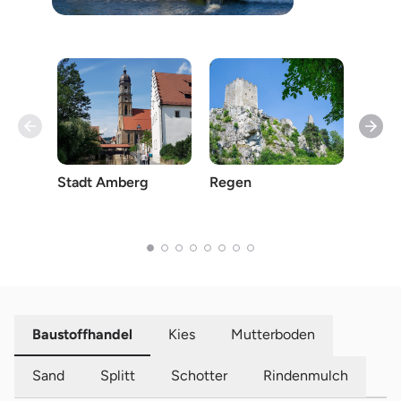
Stadt Amberg
Regen
Amber
Baustoffhandel
Kies
Mutterboden
Sand
Splitt
Schotter
Rindenmulch