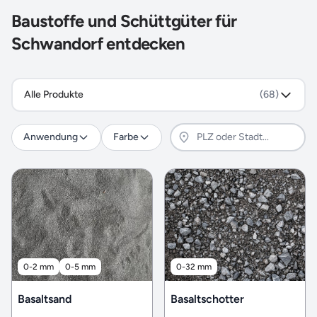
Baustoffe und Schüttgüter für
Schwandorf entdecken
Alle Produkte
(68)
Anwendung
Farbe
0-2 mm
0-5 mm
0-32 mm
Basaltsand
Basaltschotter