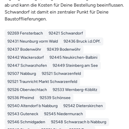
ab und kann die Kosten für Deine Bestellung beeinflussen.
Schwandorf ist damit ein zentraler Punkt für Deine
Baustofflieferungen.
92269 Fensterbach
92421 Schwandorf
92431 Neunburg vorm Wald
92436 Bruck i.d.OPf.
92437 Bodenwöhr
92439 Bodenwöhr
92442 Wackersdorf
92445 Neukirchen-Balbini
92447 Schwarzhofen
92449 Steinberg am See
92507 Nabburg
92521 Schwarzenfeld
92521 Traunricht Markt Schwarzenfeld
92526 Oberviechtach
92533 Wernberg-Köblitz
92536 Pfreimd
92539 Schönsee
92540 Altendorf b Nabburg
92542 Dieterskirchen
92543 Guteneck
92545 Niedermurach
92546 Schmidgaden
92548 Schwarzach b Nabburg