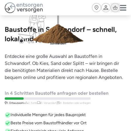
Zum Hauptinhalt springen
Cart
Baustoffe in Schwandorf – schnell,
lokal und preiswert
Schwandorf
Entdecke eine große Auswahl an Baustoffen in
Schwandorf. Ob Kies, Sand oder Splitt – wir bringen dir
die benötigten Materialien direkt nach Hause. Bestelle
bequem online und profitiere von regionalen Angeboten.
In 4 Schritten Baustoffe anfragen oder bestellen
1. Ortsauswahl
2. Sorte
3. Versandart,
4. Bestellen oder anfragen
Individuelle Mengen für jedes Bauprojekt
Beste Preise vom Baustoffhändler vor Ort