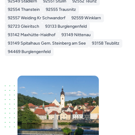
92549 Stadlern
92551 Stulln
92552 Teunz
92554 Thanstein
92555 Trausnitz
92557 Weiding Kr Schwandorf
92559 Winklarn
92723 Gleiritsch
93133 Burglengenfeld
93142 Maxhütte-Haidhof
93149 Nittenau
93149 Spitalhaus Gem. Steinberg am See
93158 Teublitz
94469 Burglengenfeld