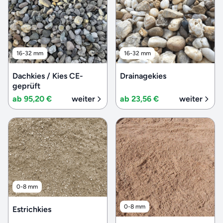
16-32 mm
16-32 mm
Dachkies / Kies CE-
Drainagekies
geprüft
ab 95,20 €
weiter
ab 23,56 €
weiter
0-8 mm
0-8 mm
Estrichkies