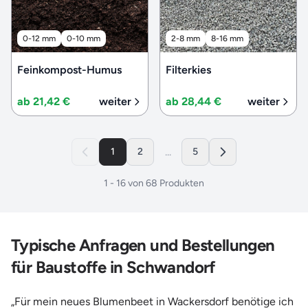
0-12 mm
0-10 mm
2-8 mm
8-16 mm
Feinkompost-Humus
Filterkies
ab 21,42 €
weiter
ab 28,44 €
weiter
...
1
2
5
1
-
16
von
68
Produkten
Typische Anfragen und Bestellungen
für Baustoffe in Schwandorf
„Für mein neues Blumenbeet in Wackersdorf benötige ich