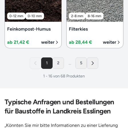
0-12 mm
0-10 mm
2-8 mm
8-16 mm
Feinkompost-Humus
Filterkies
ab 21,42 €
weiter
ab 28,44 €
weiter
...
1
2
5
1
-
16
von
68
Produkten
Typische Anfragen und Bestellungen
für Baustoffe in Landkreis Esslingen
„Könnten Sie mir bitte Informationen zu einer Lieferung