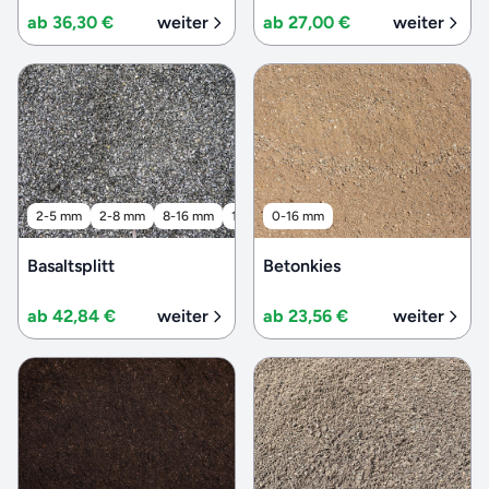
ab 36,30 €
weiter
ab 27,00 €
weiter
2-5 mm
2-8 mm
8-16 mm
16-32 mm
0-16 mm
32-56 mm
Basaltsplitt
Betonkies
ab 42,84 €
weiter
ab 23,56 €
weiter