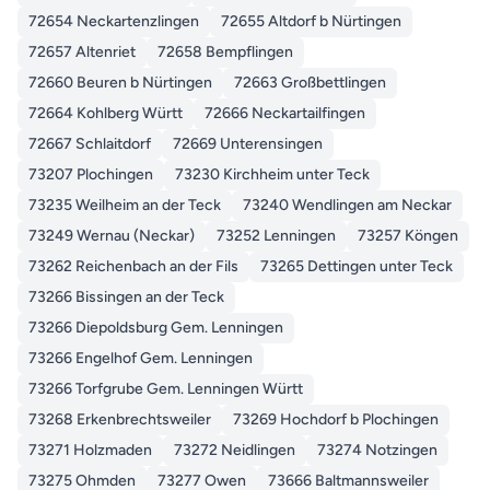
72654 Neckartenzlingen
72655 Altdorf b Nürtingen
72657 Altenriet
72658 Bempflingen
72660 Beuren b Nürtingen
72663 Großbettlingen
72664 Kohlberg Württ
72666 Neckartailfingen
72667 Schlaitdorf
72669 Unterensingen
73207 Plochingen
73230 Kirchheim unter Teck
73235 Weilheim an der Teck
73240 Wendlingen am Neckar
73249 Wernau (Neckar)
73252 Lenningen
73257 Köngen
73262 Reichenbach an der Fils
73265 Dettingen unter Teck
73266 Bissingen an der Teck
73266 Diepoldsburg Gem. Lenningen
73266 Engelhof Gem. Lenningen
73266 Torfgrube Gem. Lenningen Württ
73268 Erkenbrechtsweiler
73269 Hochdorf b Plochingen
73271 Holzmaden
73272 Neidlingen
73274 Notzingen
73275 Ohmden
73277 Owen
73666 Baltmannsweiler