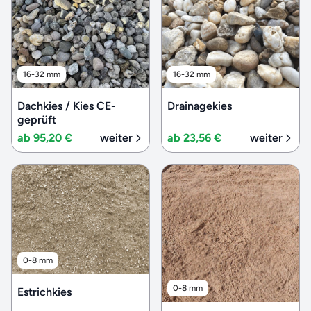
16-32 mm
16-32 mm
Dachkies / Kies CE-
Drainagekies
geprüft
ab 95,20 €
weiter
ab 23,56 €
weiter
0-8 mm
0-8 mm
Estrichkies