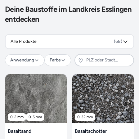
Deine Baustoffe im Landkreis Esslingen
entdecken
Alle Produkte
(68)
Anwendung
Farbe
0-2 mm
0-5 mm
0-32 mm
Basaltsand
Basaltschotter