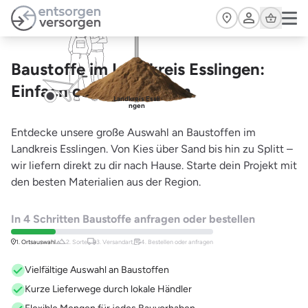
Zum Hauptinhalt springen
Cart
Baustoffe im Landkreis Esslingen:
Einfach online bestellen
Landkreis Essli
ngen
Entdecke unsere große Auswahl an Baustoffen im
Landkreis Esslingen. Von Kies über Sand bis hin zu Splitt –
wir liefern direkt zu dir nach Hause. Starte dein Projekt mit
den besten Materialien aus der Region.
In 4 Schritten Baustoffe anfragen oder bestellen
1. Ortsauswahl
2. Sorte
3. Versandart,
4. Bestellen oder anfragen
Vielfältige Auswahl an Baustoffen
Kurze Lieferwege durch lokale Händler