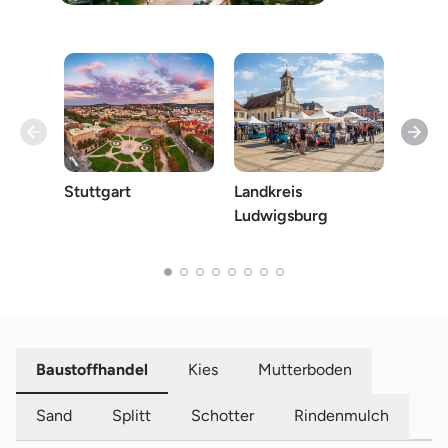
Stuttgart
Landkreis
Landk
Ludwigsburg
Murr-
Baustoffhandel
Kies
Mutterboden
Sand
Splitt
Schotter
Rindenmulch