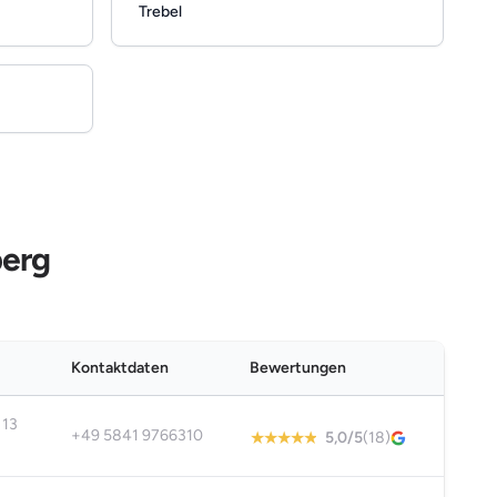
Trebel
berg
Kontaktdaten
Bewertungen
 13
+49 5841 9766310
5,0/5
(18)