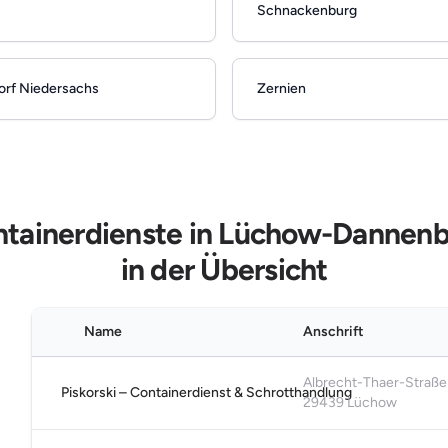
Schnackenburg
orf Niedersachs
Zernien
tainerdienste in Lüchow-Dannen
in der Übersicht
Name
Anschrift
Albrecht-Thaer-Straße
Piskorski – Containerdienst & Schrotthandlung
29439 Lüchow