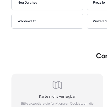
Neu Darchau
Prezelle
Waddeweitz
Woltersd
Con
Hinweis: Es handelt sich um allgemeine, online einsehbare
Branchendaten. Falls Sie Ihren Eintrag auf unserer Seite nicht
wünschen, können Sie uns
hier
kontaktieren und den Brancheneintrag
löschen.
Karte nicht verfügbar
Bitte akzeptiere die funktionalen Cookies, um die