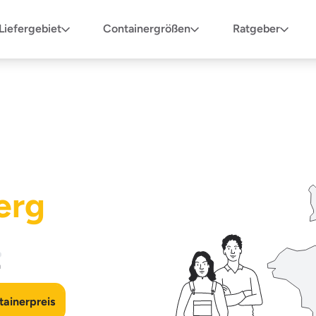
Liefergebiet
Containergrößen
Ratgeber
erg
n
ainerpreis