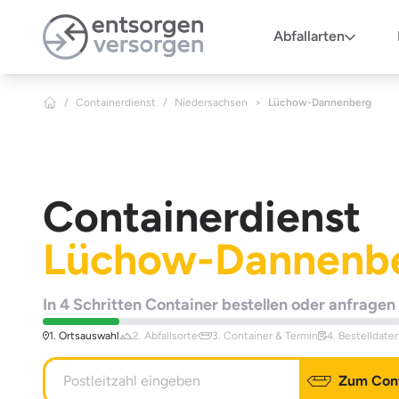
Zum Hauptinhalt springen
Abfallarten
/
Containerdienst
/
Niedersachsen
>
Lüchow-Dannenberg
Containerdienst
Lüchow-Dannenb
In 4 Schritten Container bestellen oder anfragen
1. Ortsauswahl
2. Abfallsorte
3. Container & Termin
4. Bestelldate
Zum Cont