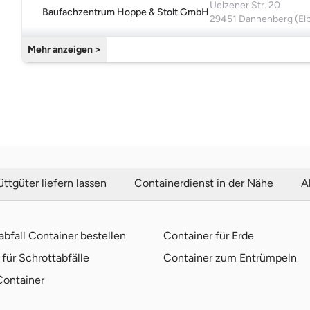
Uelzener Str. 20
Baufachzentrum Hoppe & Stolt GmbH
29451 Dannenberg (El
Mehr anzeigen >
ttgüter liefern lassen
Containerdienst in der Nähe
A
bfall Container bestellen
Container für Erde
für Schrottabfälle
Container zum Entrümpeln
Container